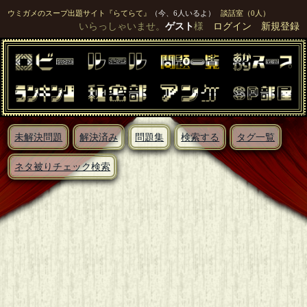
ウミガメのスープ出題サイト『らてらて』
（今、6人いるよ）
談話室（0人）
いらっしゃいませ。
ゲスト
様
ログイン
新規登録
未解決問題
解決済み
問題集
検索する
タグ一覧
ネタ被りチェック検索