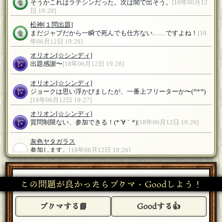
そうかこれはラテシンだった。次は闇で出そう。
[18年06月12
日 19:29]
松神
[１問出題]
まだジャブだから一瞬で死んでも仕方ない……ですよね！
[18
年06月12日 19:28]
オリオン
[☆シンディ]
出題感謝〜
[18年06月12日 19:28]
オリオン
[☆シンディ]
ジョークは思い浮かびましたが、一番上フリーターか〜(꒪꒫꒪)
[18年06月12日 19:27]
オリオン
[☆シンディ]
質問制限ない、参加できる！(*´∀｀*)
[18年06月12日 19:26]
灰色ヤタガラス
参加します。
[18年06月12日 19:26]
松神
[１問出題]
皆様歓迎いたします。
[18年06月12日 19:24]
この問題が良かったらブクマ・Goodしよう！
ブクマする📘
Goodする👍