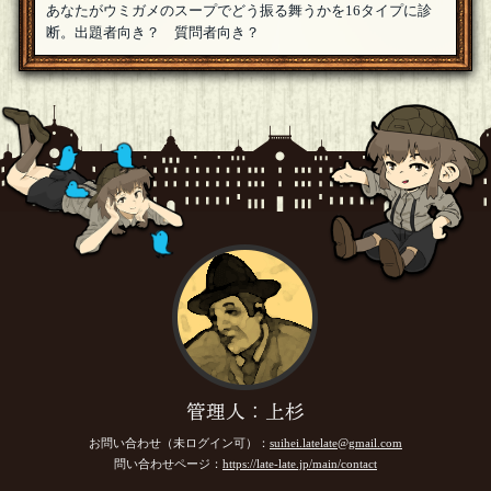
あなたがウミガメのスープでどう振る舞うかを16タイプに診
断。出題者向き？ 質問者向き？
管理人：上杉
お問い合わせ（未ログイン可）：
suihei.latelate@gmail.com
問い合わせページ：
https://late-late.jp/main/contact