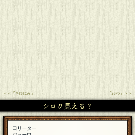
＜＜「きひにみ」
「20×5」＞＞
シロク見える？
口リーター
ジョー口