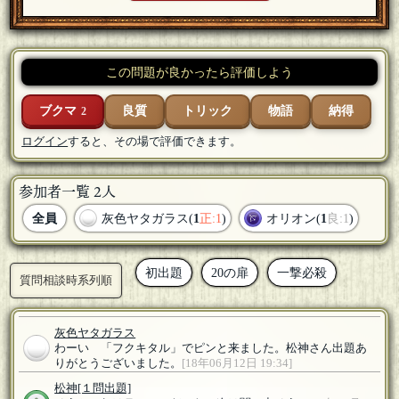
この問題が良かったら評価しよう
ブクマ
良質
トリック
物語
納得
2
ログイン
すると、その場で評価できます。
参加者一覧 2人
全員
灰色ヤタガラス(
1
正:1
)
オリオン(
1
良:1
)
初出題
20の扉
一撃必殺
質問相談時系列順
灰色ヤタガラス
わーい 「フクキタル」でピンと来ました。松神さん出題あ
りがとうございました。
[18年06月12日 19:34]
松神
[１問出題]