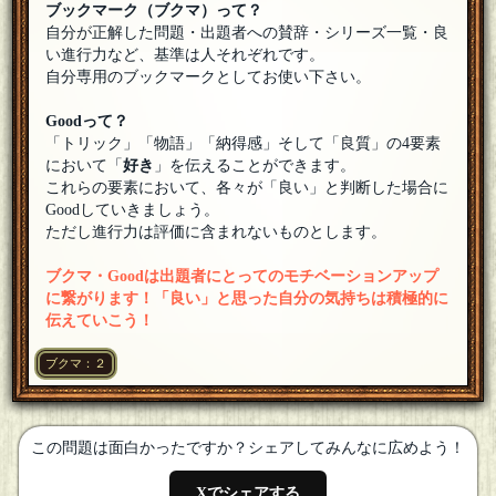
ブックマーク（ブクマ）って？
自分が正解した問題・出題者への賛辞・シリーズ一覧・良
い進行力など、基準は人それぞれです。
自分専用のブックマークとしてお使い下さい。
Goodって？
「トリック」「物語」「納得感」そして「良質」の4要素
において「
好き
」を伝えることができます。
これらの要素において、各々が「良い」と判断した場合に
Goodしていきましょう。
ただし進行力は評価に含まれないものとします。
ブクマ・Goodは出題者にとってのモチベーションアップ
に繋がります！「良い」と思った自分の気持ちは積極的に
伝えていこう！
ブクマ：２
この問題は面白かったですか？シェアしてみんなに広めよう！
Xでシェアする