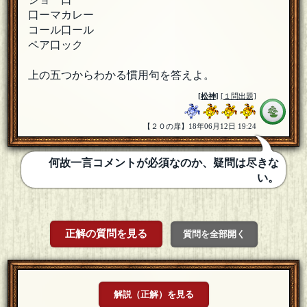
口ーマカレー
コール口ール
ペア口ック
上の五つからわかる慣用句を答えよ。
[
松神
]
[１問出題]
【２０の扉】18年06月12日 19:24
何故一言コメントが必須なのか、疑問は尽きな
い。
正解の質問を見る
質問を全部開く
解説（正解）を見る