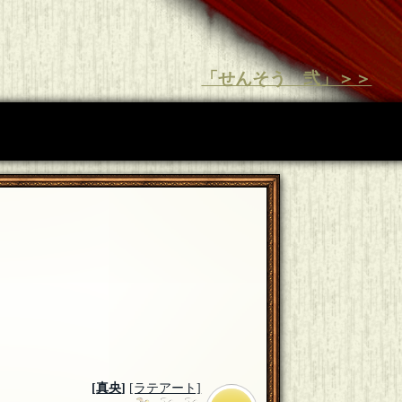
「せんそう 弐」＞＞
[
真央
]
[ラテアート]