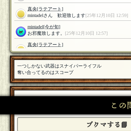
真央
[ラテアート]
mintadelさん 歓迎致します
[25年12月10日 12:59]
mintadel
[今が旬]
お邪魔致します。
[25年12月10日 12:57]
真央
[ラテアート]
白いのさん 歓迎致します
[25年12月10日 08:26]
白いの
一つしかない武器はスナイパーライフル
参加します
[25年12月10日 00:16]
奪い合ってるのはスコープ
真央
[ラテアート]
日勉Lさん 歓迎いたします。
[25年12月10日 00:0
日勉L（転生）
この
参加します！
[25年12月09日 23:48]
真央
[ラテアート]
ブクマする📘
油獣さん 歓迎いたします。
[25年12月09日 23:35]