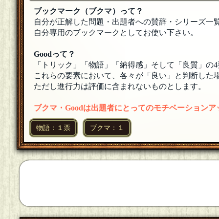
油獣
ブックマーク（ブクマ）って？
参加します
[25年12月09日 23:31]
自分が正解した問題・出題者への賛辞・シリーズ一
自分専用のブックマークとしてお使い下さい。
Goodって？
「トリック」「物語」「納得感」そして「良質」の4
これらの要素において、各々が「良い」と判断した場
ただし進行力は評価に含まれないものとします。
ブクマ・Goodは出題者にとってのモチベーション
物語：１票
ブクマ：１