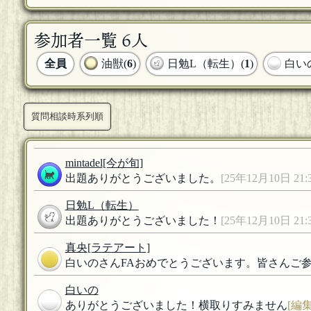
参加者一覧 6人
全員
油獣(
6
)
日勉L（転生）(
1
)
白い
質問相談時系列順
mintadel
[今が旬]
出題ありがとうございました。
[25年12月10日 21:3
日勉L（転生）
出題ありがとうございました！
[25年12月10日 21:3
真央
[ラテアート]
白いのさんFAおめでとうございます。皆さんご
白いの
ありがとうございました！横取りすみません
[編