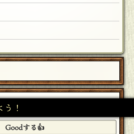
よう！
Goodする👍