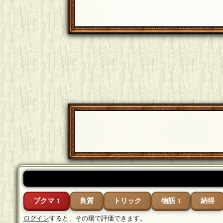
ブクマ
良質
トリック
物語
納得
1
1
ログイン
すると、その場で評価できます。