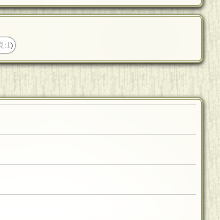
良:1
)