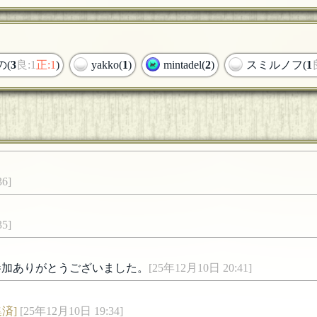
の(
3
良:1
正:1
)
yakko(
1
)
mintadel(
2
)
スミルノフ(
1
6]
5]
参加ありがとうございました。
[25年12月10日 20:41]
集済]
[25年12月10日 19:34]