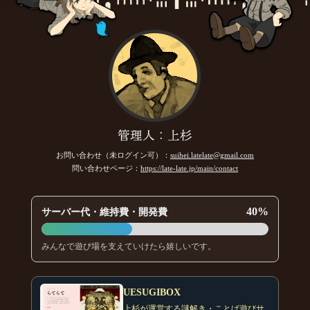
管理人：上杉
お問い合わせ（未ログイン可）：
suihei.latelate@gmail.com
問い合わせページ：
https://late-late.jp/main/contact
40%
サーバー代・維持費・開発費
みんなで遊び場を支えていけたら嬉しいです。
UESUGIBOX
上杉が運営する謎解き・ことば遊びサ