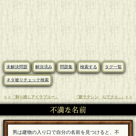
未解決問題
解決済み
問題集
検索する
タグ一覧
ネタ被りチェック検索
＜＜「剃り残しアイラブユー」
「新ラテシン らてクエ...」＞＞
不満な名前
男は建物の入り口で自分の名前を見つけると、不