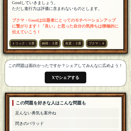
海苔巻太郎
Goodしていきましょう。
参加します
[25年05月27日 23:57]
1
＋
ただし進行力は評価に含まれないものとします。
わかめ
ブクマ・Goodは出題者にとってのモチベーションアップ
参加します
[25年05月27日 22:37]
1
＋
に繋がります！「良い」と思った自分の気持ちは積極的に
伝えていこう！
のまるす
参加します！
[25年05月27日 20:41]
1
＋
トリック：３票
納得：３票
良質：３票
ブクマ：４
ケン
参加します
[25年05月27日 00:27]
1
＋
この問題は面白かったですか？シェアしてみんなに広めよう！
オレンジきゅうり
みなさま参加歓迎します
[25年05月26日 23:51]
1
＋
Xでシェアする
霜ばしら
参加します🍅
[25年05月26日 23:50]
1
＋
白
この問題を好きな人はこんな問題も
いただきます
[25年05月26日 22:37]
1
＋
足んない勇気も案外ね
SM
参加します
[25年05月26日 19:39]
1
＋
閃きのバラッド