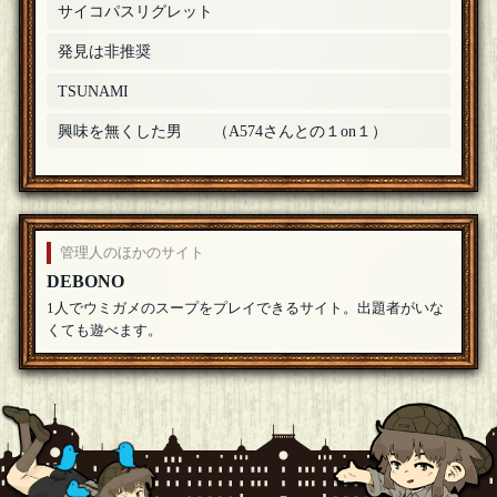
カブ2
サイコパスリグレット
参加します。
[25年05月26日 17:22]
1
＋
発見は非推奨
さかなやま
参加します
[25年05月26日 16:09]
1
＋
TSUNAMI
A574
興味を無くした男 （A574さんとの１on１）
参加します。
[25年05月26日 12:23]
1
＋
ｵﾝﾓﾗｯ
参加します
[25年05月26日 10:42]
1
＋
管理人のほかのサイト
DEBONO
1人でウミガメのスープをプレイできるサイト。出題者がいな
くても遊べます。