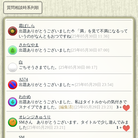
質問相談時系列順
霜ばしら
出題ありがとうございました🍅 「満」を見て不満になるって
いうのがなんともおつですね
[25年05月30日 11:36]
さかなやま
出題ありがとうございました
[25年05月30日 07:00]
白
ごちそうさまでした。
[25年05月30日 00:17]
A574
出題ありがとうございました～
[25年05月29日 23:54]
わかめ
出題ありがとうございました、私はタイトルからの気付きで
スナイプできました。
[編集済]
[25年05月29日 23:23]
3
＋
オレンジきゅうり
SMさん ありがとうございます。タイトルで少し遊んでみま
した
[25年05月29日 23:21]
1
＋
SM