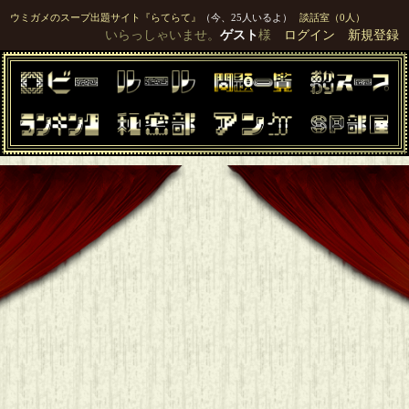
ウミガメのスープ出題サイト『らてらて』
（今、25人いるよ）
談話室（0人）
いらっしゃいませ。
ゲスト
様
ログイン
新規登録