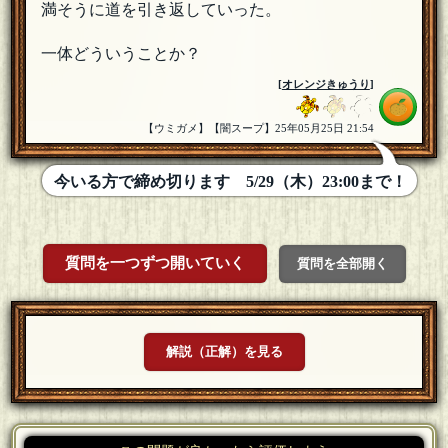
満そうに道を引き返していった。
一体どういうことか？
[
オレンジきゅうり
]
【ウミガメ】【闇スープ】25年05月25日 21:54
今いる方で締め切ります 5/29（木）23:00まで！
質問を一つずつ開いていく
質問を全部開く
解説（正解）を見る