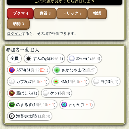
この問題が良かったら評価しよう
ブクマ
良質
トリック
物語
4
3
3
納得
3
ログイン
すると、その場で評価できます。
参加者一覧 12人
全員
すみの歩(
20
良:1
)
ｵﾝﾓﾗｯ(
42
良:8
)
A574(
31
良:12
正:1
)
さかなやま(
21
良:5
)
カブ2(
27
良:6
正:1
)
SM(
14
良:6
正:1
)
白(
13
良:1
)
霜ばしら(
1
)
ケン(
6
良:4
)
のまるす(
14
良:10
正:1
)
わかめ(
1
正:1
)
海苔巻太郎(
11
良:4
)