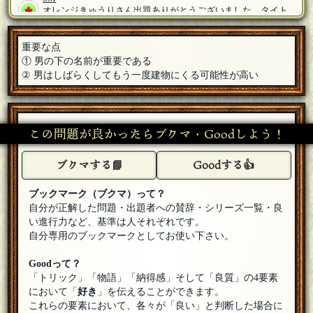
オレンジきゅうりさん出題ありがとうございました。タイト
ル攻めましたね！（そしてわかめさんはなぜスナイプ…）
[25
年05月29日 23:16]
1
＋
重要な点
のまるす
① 男の下の名前が重要である
出題ありがとうございました！
[25年05月29日 23:15]
1
＋
② 男はしばらくしてもう一度建物にくる可能性が高い
カブ2
出題ありがとうございました！
[25年05月29日 23:15]
1
＋
この問題が良かったらブクマ・Goodしよう！
海苔巻太郎
出題ありがとうございました！
[25年05月29日 23:15]
1
＋
ブクマする📘
Goodする👍
ｵﾝﾓﾗｯ
出題ありがとうございました！確かに
[25年05月29日 23:12]
ブックマーク（ブクマ）って？
1
＋
自分が正解した問題・出題者への賛辞・シリーズ一覧・良
オレンジきゅうり
い進行力など、基準は人それぞれです。
みなさまご参加ありがとうございました。迷った回答も多
自分専用のブックマークとしてお使い下さい。
く、この回答ってどうなの？というのがあるかもしれませ
ん…
[編集済]
[25年05月29日 23:11]
Goodって？
オレンジきゅうり
「トリック」「物語」「納得感」そして「良質」の4要素
-
[編集済]
[25年05月29日 22:56]
において「
好き
」を伝えることができます。
これらの要素において、各々が「良い」と判断した場合に