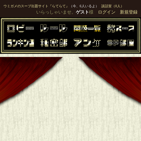
ウミガメのスープ出題サイト『らてらて』
（今、6人いるよ）
談話室（0人）
いらっしゃいませ。
ゲスト
様
ログイン
新規登録