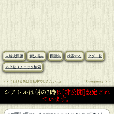
未解決問題
解決済み
問題集
検索する
タグ一覧
ネタ被りチェック検索
＜＜「行ける所は自転車で行きたい…」
「Overgame」＞＞
シアトルは朝の3時
は[非公開]設定され
ています。