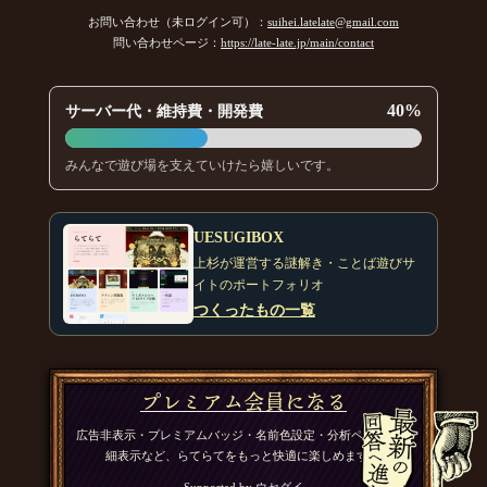
お問い合わせ（未ログイン可）：
suihei.latelate@gmail.com
問い合わせページ：
https://late-late.jp/main/contact
40%
サーバー代・維持費・開発費
みんなで遊び場を支えていけたら嬉しいです。
UESUGIBOX
上杉が運営する謎解き・ことば遊びサ
イトのポートフォリオ
つくったもの一覧
プレミアム会員になる
広告非表示・プレミアムバッジ・名前色設定・分析ページの詳
細表示など、らてらてをもっと快適に楽しめます。
Supported by
ウセグイ