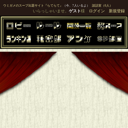
ウミガメのスープ出題サイト『らてらて』
（今、7人いるよ）
談話室（0人）
いらっしゃいませ。
ゲスト
様
ログイン
新規登録