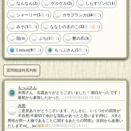
なんなん(
2
)
ゲルゲル(
2
)
しらすゾンビ(
1
)
シャーリー(
5
良:4
)
カサブランカ(
24
良:7
)
みそ(
3
良:2
)
ななしのきのこ(
12
良:3
正:1
)
陸(
1
)
ぶち(
3
良:1
)
蟹の爪(
3
)
Lennon(
9
良:2
)
もっぷさん(
5
良:3
)
質問相談時系列順
もっぷさん
氷雨さん、出題ありがとうございました！ 面白かったです！
最初から参加したかった…
[18年09月04日 19:33]
氷雨
ご意見ありがとうございます。たしかに、いくつかの回答が
不自然/不親切で余計な混乱があったと思います(特に、A夫と
男性が同一人物であることに関するあたりの問答)。次回から改善い
たしますm(_ _)m
[編集済]
[18年09月04日 19:12]