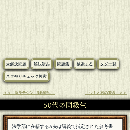
未解決問題
解決済み
問題集
検索する
タグ一覧
ネタ被りチェック検索
＜＜「新ラテシン 54物語...」
「ウミオ君の驚き」＞＞
50代の同級生
法学部に在籍するA夫は講義で指定された参考書