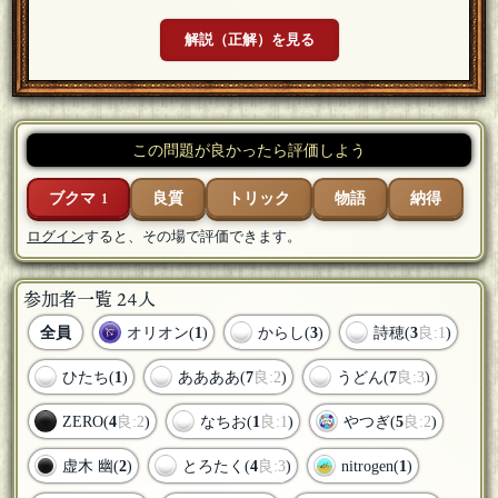
解説（正解）を見る
この問題が良かったら評価しよう
ブクマ
良質
トリック
物語
納得
1
ログイン
すると、その場で評価できます。
参加者一覧 24人
全員
オリオン(
1
)
からし(
3
)
詩穂(
3
良:1
)
ひたち(
1
)
ああああ(
7
良:2
)
うどん(
7
良:3
)
ZERO(
4
良:2
)
なちお(
1
良:1
)
やつぎ(
5
良:2
)
虚木 幽(
2
)
とろたく(
4
良:3
)
nitrogen(
1
)