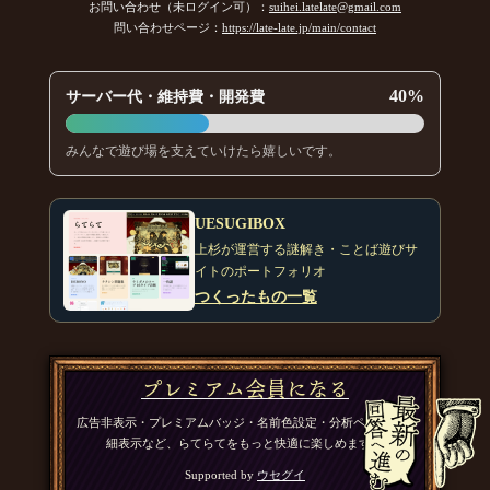
お問い合わせ（未ログイン可）：
suihei.latelate@gmail.com
カサブランカ
問い合わせページ：
https://late-late.jp/main/contact
長くなってきたので少しまとめます
[18年09月02日 21:21]
氷雨
40%
サーバー代・維持費・開発費
Lennonさん、よろしくお願いします。
[18年09月02日 16:30]
Lennon
みんなで遊び場を支えていけたら嬉しいです。
参加します。
[18年09月01日 21:54]
氷雨
陸さん、ぶちさん、蟹の爪さん、よろしくお願いします。
[18
UESUGIBOX
年08月31日 15:57]
上杉が運営する謎解き・ことば遊びサ
蟹の爪
イトのポートフォリオ
参加させていただきます。
[18年08月30日 21:24]
つくったもの一覧
ぶち
参加します
[18年08月29日 21:12]
プレミアム会員になる
陸
参加します。よろしくお願いします！
[18年08月29日 18:30]
広告非表示・プレミアムバッジ・名前色設定・分析ページの詳
細表示など、らてらてをもっと快適に楽しめます。
氷雨
みそさん、ななしのきのこさん、よろしくお願いします。
[18
Supported by
ウセグイ
年08月28日 05:22]