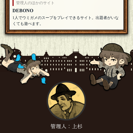
管理人のほかのサイト
カサブランカ
【本を借りた理由】 ・読むためではない ・重要人物の「た
DEBONO
め」ではないですが、 本を借りた理由に重要人物が関係し
1人でウミガメのスープをプレイできるサイト。出題者がいな
ています。 ・満面の笑みなのは本を図書館で見つけたから ・借り
くても遊べます。
るのは一般的な方法 ・走った理由は あまり見られてはバツが悪い
のと、嬉しかったのでしょう
[18年09月02日 21:24]
カサブランカ
重要人物 ・少なくとも同級生
[18年09月02日 21:23]
カサブランカ
【A夫と男性の関係】 ・接したことはない（ミスリード注
意） ・重要な人物の知り合い ・男性はA夫のことを「顔」は
知っているんです。 ・A夫の顔を直接何度も見たか？直接っていう
んでしょうか、なんとも言えないです ・A夫の近所に住んではいな
い（ミスリード注意） ・A夫の近所や行動範囲で働いてはいない ・
A夫の住所を知っている
[18年09月02日 21:23]
カサブランカ
【５０代くらいの男性】 ・重要な人物（同級生）の親族。父
親ではない。 保護者ではない。 ・重要人物に顔はよく似て
いない ・教授や著者ではない ・有名人ではない ・A夫の親族ではな
い（ミスリード注意） ・大学生くらいの年齢だと問題が成立しない
・司法試験を受験したことがある。すでに合格している ・法学に関
係なし ・著者の親族ではない ・図書館と関係ある（ミスリード注
管理人：上杉
意）
[編集済]
[18年09月02日 21:22]