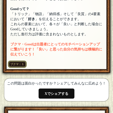
氷雨
もっぷさん、よろしくお願いします。
[18年09月04日 00:00]
Goodって？
「トリック」「物語」「納得感」そして「良質」の4要素
もっぷさん
において「
好き
」を伝えることができます。
こんばんは。もう終盤かも知れませんが参加させてくださ
これらの要素において、各々が「良い」と判断した場合に
い！
[18年09月03日 23:57]
Goodしていきましょう。
カサブランカ
ただし進行力は評価に含まれないものとします。
登場人物の人数の意味が全然解らない…。私、日本語が理解
出来てないのかしら…
[18年09月03日 23:45]
ブクマ・Goodは出題者にとってのモチベーションアップ
ななしのきのこ
[１問出題]
に繋がります！「良い」と思った自分の気持ちは積極的に
登場人物増えたーー！！(゜д゜)
[18年09月03日 22:26]
伝えていこう！
ななしのきのこ
[１問出題]
ブクマ：１
登場人物が分からなくなってきました…w
[18年09月03日
22:22]
氷雨
すみません、No38の回答で誤解が生じそうなので補足させて
この問題は面白かったですか？シェアしてみんなに広めよう！
いただきます。男性は図書館にその参考書があったことは知
っていましたので、「見つかるかわからなかったけど見つかって嬉
Xでシェアする
しい」ということではないです。
[18年09月03日 22:22]
カサブランカ
【本について】・借りることに意味がある（購入ではNG）・
A夫に取ってほしくない・
[18年09月02日 21:31]