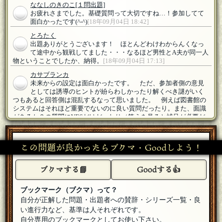
ななしのきのこ
[１問出題]
お疲れさまでした。基礎質問って大切ですね…！参加してて
面白かったです(^-^)
[18年09月04日 18:42]
とろたく
出題ありがとうございます！ ほとんどわけわからんくなっ
て途中から観戦してました・・・なるほど男性とA夫が同一人
物ということでしたか、納得。
[18年09月04日 17:13]
カサブランカ
未来からの設定は面白かったです。 ただ、参加者側の意見
としては誘導のヒントが紛らわしかったり解くべき謎がいく
つもあると回答側は混乱するなって思いました。 例えば図書館の
システムはそれほど重要でないのに良い質問だったり。また、面識
があるか？の質問にYESだけだったり（答えを見ると補足が必要だ
ったような・・）同じような質問でもその時々によって解答の仕方
が異なると余計に混乱してしまいました。
[編集済]
[18年09月04日
17:13]
この問題が良かったらブクマ・Goodしよう！
カサブランカ
お疲れさまでしたー 確かに登場人物は2人でしたね。 重要
ブクマする📘
Goodする👍
人物に気を取られてしまって最初にそこを確認してなかった
気がします
[18年09月04日 17:07]
ブックマーク（ブクマ）って？
ななしのきのこ
[１問出題]
自分が正解した問題・出題者への賛辞・シリーズ一覧・良
あー…確かに三人ではないですね！私の語学力の問題かと思
い進行力など、基準は人それぞれです。
いました…(；・ω・)
[18年09月04日 12:10]
自分専用のブックマークとしてお使い下さい。