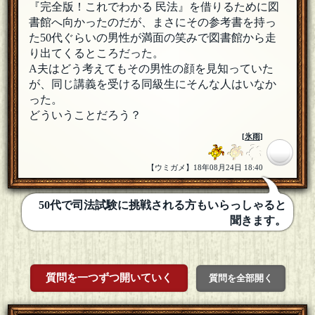
『完全版！これでわかる 民法』を借りるために図
書館へ向かったのだが、まさにその参考書を持っ
た50代ぐらいの男性が満面の笑みで図書館から走
り出てくるところだった。
A夫はどう考えてもその男性の顔を見知っていた
が、同じ講義を受ける同級生にそんな人はいなか
った。
どういうことだろう？
[
氷雨
]
【ウミガメ】18年08月24日 18:40
50代で司法試験に挑戦される方もいらっしゃると
聞きます。
質問を一つずつ開いていく
質問を全部開く