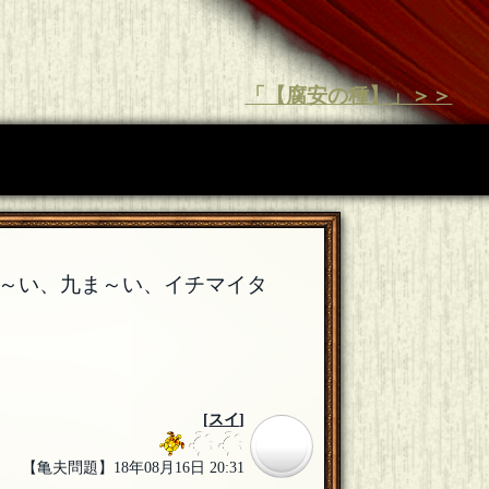
「【腐安の種】」＞＞
～い、九ま～い、イチマイタ
[
スイ
]
【亀夫問題】18年08月16日 20:31