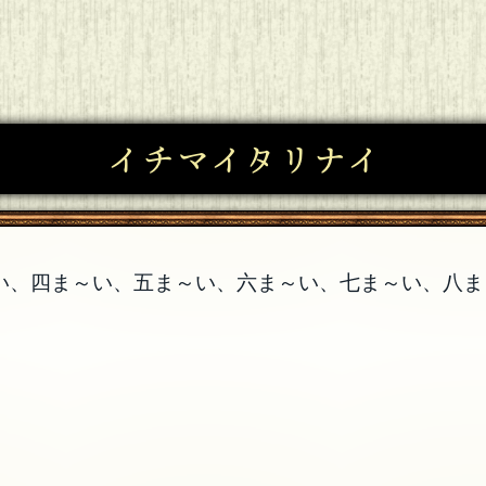
イチマイタリナイ
い、四ま～い、五ま～い、六ま～い、七ま～い、八ま
。