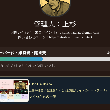
管理人：上杉
お問い合わせ（未ログイン可）：
suihei.latelate@gmail.com
問い合わせページ：
https://late-late.jp/main/contact
ーバー代・維持費・開発費
4
んなで遊び場を支えていけたら嬉しいです。
UESUGIBOX
上杉が運営する謎解き・ことば遊びサイトのポートフォリオ
つくったもの一覧