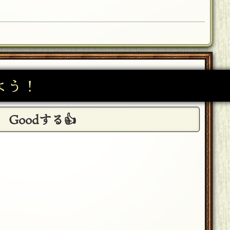
よう！
Goodする👍