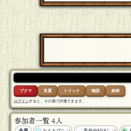
ブクマ
良質
トリック
物語
納得
ログイン
すると、その場で評価できます。
参加者一覧 4人
全員
おもち(
7
良:5
)
黒井由紀(
3
良:1
)