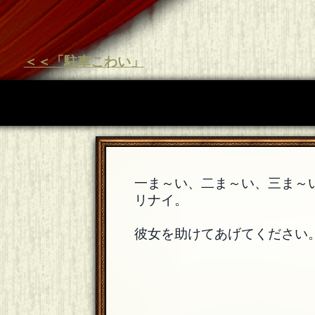
＜＜「駐車こわい」
一ま～い、二ま～い、三ま～
リナイ。
彼女を助けてあげてください