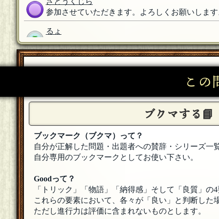
ざとうくじら
参加させていただきます。よろしくお願いします
るょ
参加します！
[18年08月16日 20:53]
黒井由紀
参加します。よろしくお願いいたします。
[18年0
この
おもち
参加します
[18年08月16日 20:32]
ブクマする📘
スイ
皆様歓迎します。
[18年08月16日 20:32]
ブックマーク（ブクマ）って？
自分が正解した問題・出題者への賛辞・シリーズ一
自分専用のブックマークとしてお使い下さい。
Goodって？
「トリック」「物語」「納得感」そして「良質」の4
これらの要素において、各々が「良い」と判断した場
ただし進行力は評価に含まれないものとします。