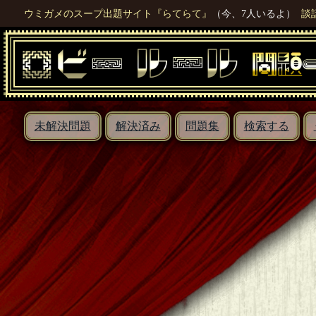
ウミガメのスープ出題サイト『らてらて』
（今、7人いるよ）
談
未解決問題
解決済み
問題集
検索する