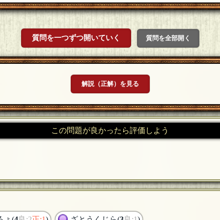
質問を一つずつ開いていく
質問を全部開く
解説（正解）を見る
この問題が良かったら評価しよう
るょ(
4
良:2
正:1
)
ざとうくじら(
3
良:1
)