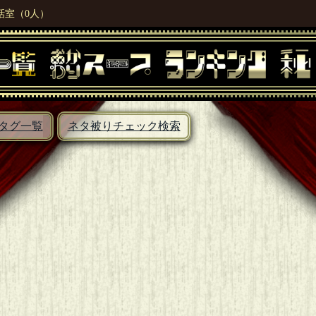
話室（0人）
タグ一覧
ネタ被りチェック検索