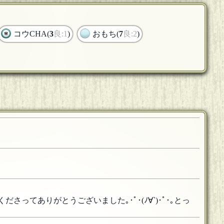
コウCHA(
3
良:1
)
おもち(
7
良:2
)
ってありがとうございました｡･ﾟ･(ﾉ∀`)･ﾟ･｡とっ