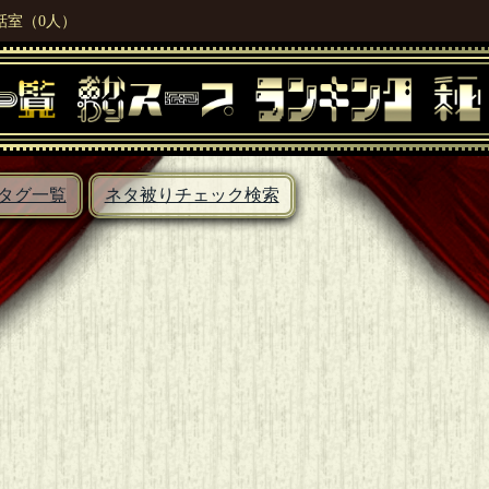
話室（0人）
タグ一覧
ネタ被りチェック検索