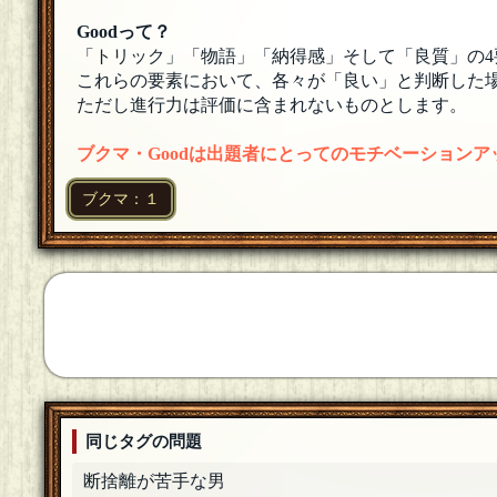
tosh
出題ありがとうございました
[18年08月15日 01:37]
Goodって？
「トリック」「物語」「納得感」そして「良質」の4
吊られる男
これらの要素において、各々が「良い」と判断した場
toshさんスゲェ、寝る前に楽しかったです！皆
ただし進行力は評価に含まれないものとします。
アルバート
ブクマ・Goodは出題者にとってのモチベーション
たった今、無事に帰宅しました。寂しい道中、お
ブクマ：１
藤井
ネルマエロマエ扉、ゆるっとご参加ありがとうござ
ナナマガリ
ファミマに行ったらはらこめし（合い言葉）
[18年
ナナマガリ
出題ありがとうございました！本日も藤井さんのスー
コウCHA
[５００回良質問]
SAは何故か行きたくなる時がありますね。まぁ私
同じタグの問題
[18年08月15日 01:28]
断捨離が苦手な男