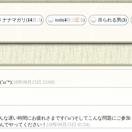
ナナマガリ(
14
良:3
)
tosh(
4
良:2
正:1
)
吊られる男(
3
)
ω˘*)
[18年08月15日 23:00]
な遅い時間にお疲れさまです(˘ω˘)そしてこんな問題にご参加くださ
んでやってください！
[18年08月15日 01:54]