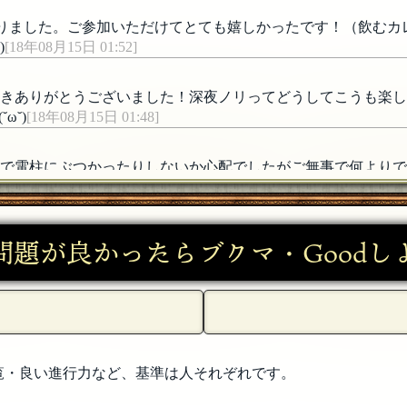
ておりました。ご参加いただけてとても嬉しかったです！（飲む
)
[18年08月15日 01:52]
だきありがとうございました！深夜ノリってどうしてこうも楽
ω˘)
[18年08月15日 01:48]
ホで電柱にぶつかったりしないか心配でしたがご無事で何より
間をありがとう、また明日も頑張れそうです！(＾∀＾)
[18年08月
のだろうかという懸念は拭えませんがww今日も楽しかったです
問題が良かったらブクマ・Goodし
！ファミマに行ったらはらこめし！
[18年08月15日 01:42]
スナイプすんごいｗ
[18年08月15日 01:41]
！他府県ナンバーの車が入り混じってて、お土産があってフード
覧・良い進行力など、基準は人それぞれです。
ャムシャしますw 今日も夜遅くにご参加ありがとうございま