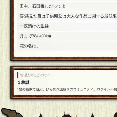
藤井
hjさんこんばんは！ゆるりとどうぞ〜よろしくで
田中、石田推しだってよ
要:某見た目は子供頭脳は大人な作品に関する最低限
藤井
>>アルバートさん 声出してワロタwwこれで
一夜漬けの生徒
藤井
月まで384,400km
吊られる男さんこんばんは！今日はアルコール用
花の名は。
藤井
おもちさんこんばんは！寝る前のお遊び扉ですがゆ
ｈｊ
参加させていただきます。
[18年08月15日 00:58]
管理人のほかのサイト
アルバート
１枚謎
ちょうど目の前にファミマあったので入りました
1枚の画像で遊ぶ、ひらめき謎解きのコミュニティ。ログイン不
00:55]
吊られる男
酔っ払い注意報が出てると聞いて駆けつけました
おもち