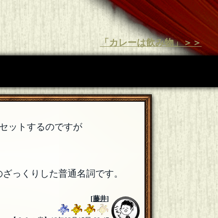
「カレーは飲み物」＞＞
セットするのですが
のざっくりした普通名詞です。
[
藤井
]