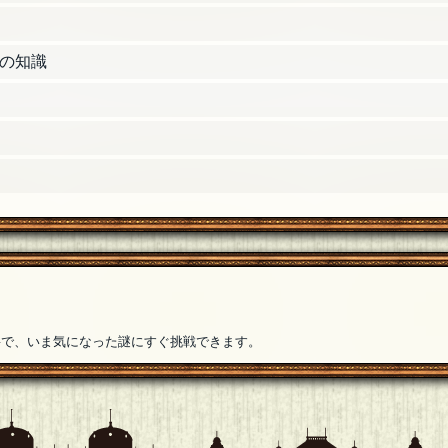
す！
[18年08月15日 01:10]
の知識
あなたも立派なハラコメサーですね。喜ばしいことです。
[18年08
意してないんで大丈夫かと思いましたがシラフでもダメですね
るっとお付き合いください(˘ω˘)
[18年08月15日 01:07]
。はらこめしありました。今、ファミマではらこめし買ってる
要で、いま気になった謎にすぐ挑戦できます。
！参加します！
[18年08月15日 00:55]