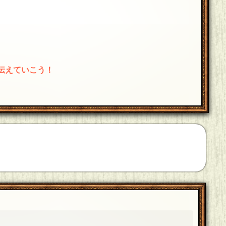
伝えていこう！
日 01:32]
ω˘)**
[18年08月15日 01:30]
います
[18年08月15日 01:30]
でしたー。toshさんナイススナイプですー。流石。