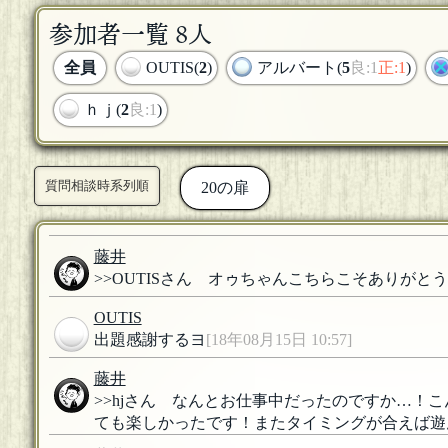
参加者一覧 8人
全員
OUTIS(
2
)
アルバート(
5
良:1
正:1
)
ｈｊ(
2
良:1
)
質問相談時系列順
20の扉
藤井
>>OUTISさん オゥちゃんこちらこそありがとう(˘
OUTIS
出題感謝するヨ
[18年08月15日 10:57]
藤井
>>hjさん なんとお仕事中だったのですか…！こん
ても楽しかったです！またタイミングが合えば遊