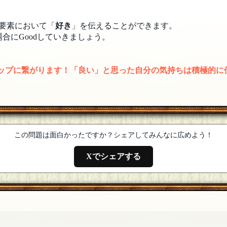
要素において「
好き
」を伝えることができます。
合にGoodしていきましょう。
さまおやすみなさ〜い！
[18年08月15日 01:36]
アップに繋がります！「良い」と思った自分の気持ちは積極的に
陰で楽しく歩けました。ありがとうございました！
[18年08月15
いました。今夜もとってもたのしかったです！皆さん良い夢を(˘
この問題は面白かったですか？シェアしてみんなに広めよう！
08月15日 01:30]
Xでシェアする
プで一日が終わります(^^) toshさん正解おめでとうござ
の場合は出かけるついでの食事が目的ですがｗ 出題お疲れさま