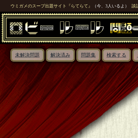
ウミガメのスープ出題サイト『らてらて』
（今、3人いるよ）
談
未解決問題
解決済み
問題集
検索する