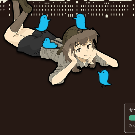
参加します
[18年08月15日 00:55]
藤井
コウチャさんも引き続きこんばんは、夜ふかしさ
藤井
うおおうtoshさんこんばんは、まさか参加して
コウCHA
[５００回良質問]
参加しますー。
[18年08月15日 00:54]
藤井
OUTISさん引き続きこんばんは！夜ふかしさん
藤井
アルバートさんこんばんは！そのまま帰り道のフ
藤井
サ
酢味噌先輩こんばんは！今日は藤井はりんごジュー
み
tosh
参加します
[18年08月15日 00:51]