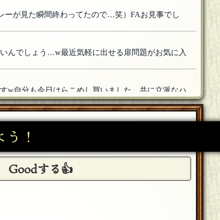
カレーが見た瞬間終わってたので…笑）FAお見事でし
しいんでしょう…w最近気軽に出せる扉問題がお気に入
ですw自分も今日はらこめし買いました、共に立派なハ
15日 01:46]
〜！好き勝手やりすぎていつか追放されるんじゃないか
よう！
Goodする👍
コートがあって…夜中だとまた趣があって。あの空気感
した！
[18年08月15日 01:39]