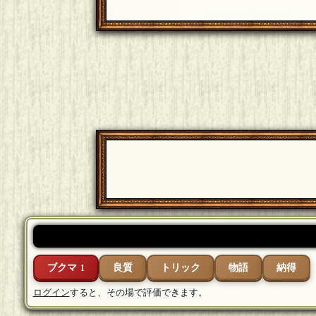
ブクマ
良質
トリック
物語
納得
1
ログイン
すると、その場で評価できます。