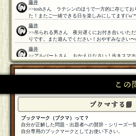
藤井
>>toshさん ラテシンのほうで一方的に存じ
た！またご一緒できる日を楽しみにしてます(˘ω˘*
藤井
>>吊られる男さん 夜分遅くにお付き合いいた
りです。また遊んでください！おやすみなさい〜(˘
藤井
>>アルバートさん おかえりなさい！歩きスマ
ラコメサーになりましょう。こちらこそ楽しい時
藤井
>>酢味噌先輩 一日の終わりがこんなんで良い
この
ってビクビクしてますがwwまた遊んでください
ｈｊ
ブクマする📘
仕事中ですが楽しませていただきました！しかし
藤井
ブックマーク（ブクマ）って？
>>コウチャさん SA何か好きなんですよね〜
自分が正解した問題・出題者への賛辞・シリーズ一
が大好きです。併設されてる王将で餃子とかムシ
自分専用のブックマークとしてお使い下さい。