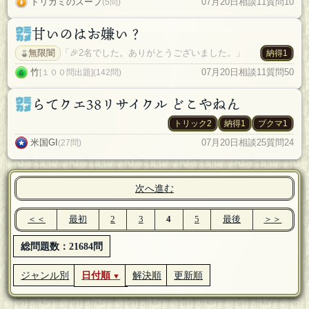
トリガミのスープ
07月20日
相談11
質問10
(5問)
甘いのはお嫌い？
無限闇
「🎉2名でした。ありがとうございました。」
納得1
竹
07月20日
相談11
質問50
[１００問出題](142問)
らてクエ38リサイクル どこやねん
トリック2
納得1
ブクマ1
米国GI
07月20日
相談25
質問24
(27問)
次へ進む
＜＜
最初
2
3
4
5
最後
＞＞
総問題数：21684問
ジャンル別
日付順
解決順
更新順