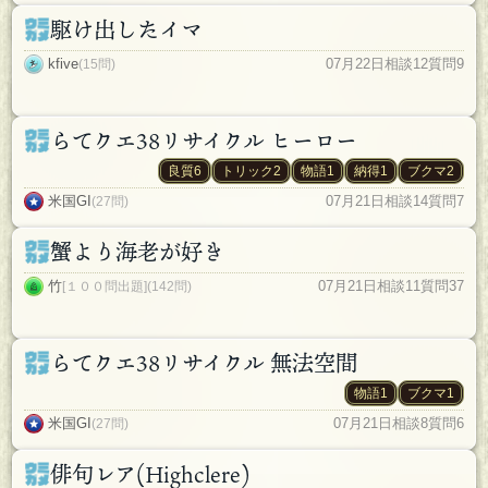
駆け出したイマ
kfive
07月22日
相談12
質問9
(15問)
らてクエ38リサイクル ヒーロー
良質6
トリック2
物語1
納得1
ブクマ2
米国GI
07月21日
相談14
質問7
(27問)
蟹より海老が好き
竹
07月21日
相談11
質問37
[１００問出題](142問)
らてクエ38リサイクル 無法空間
物語1
ブクマ1
米国GI
07月21日
相談8
質問6
(27問)
俳句レア(Highclere)