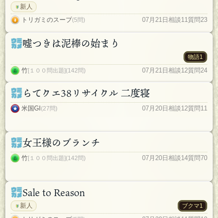
新人
トリガミのスープ
07月21日
相談11
質問23
(5問)
嘘つきは泥棒の始まり
物語1
竹
07月21日
相談12
質問24
[１００問出題](142問)
らてクエ38リサイクル 二度寝
米国GI
07月20日
相談12
質問11
(27問)
女王様のブランチ
竹
07月20日
相談14
質問70
[１００問出題](142問)
Sale to Reason
新人
ブクマ1