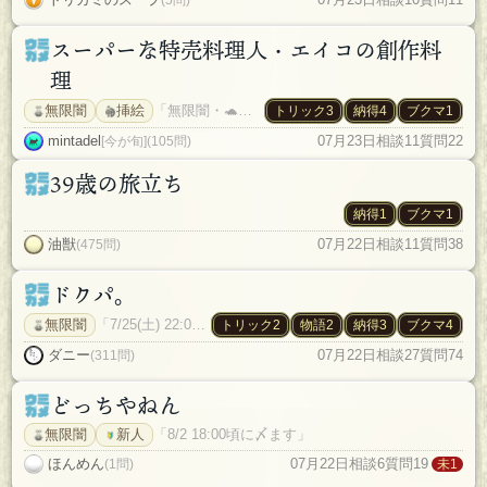
スーパーな特売料理人・エイコの創作料
理
無限闇
挿絵
「無限闇・🐢進行です。７月２６日22時以降のどこかで終了します。🎉２名(🔫１名)」
トリック3
納得4
ブクマ1
mintadel
07月23日
相談11
質問22
[今が旬](105問)
39歳の旅立ち
納得1
ブクマ1
油獣
07月22日
相談11
質問38
(475問)
ドクパ。
無限闇
「7/25(土) 22:00ごろ締めます」
トリック2
物語2
納得3
ブクマ4
ダニー
07月22日
相談27
質問74
(311問)
どっちやねん
無限闇
新人
「8/2 18:00頃に〆ます」
ほんめん
07月22日
相談6
質問19
(1問)
未1