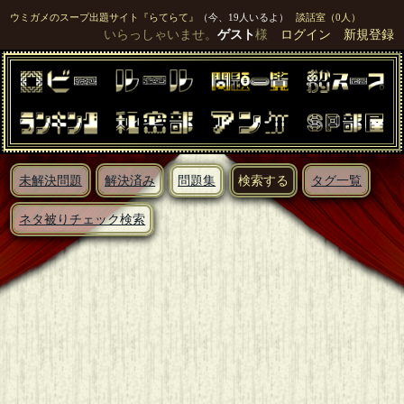
ウミガメのスープ出題サイト『らてらて』
（今、19人いるよ）
談話室（0人）
いらっしゃいませ。
ゲスト
様
ログイン
新規登録
未解決問題
解決済み
問題集
検索する
タグ一覧
ネタ被りチェック検索