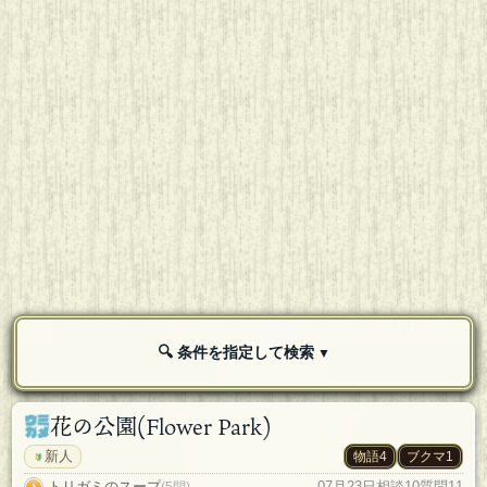
条件を指定して検索
花の公園(Flower Park)
新人
物語4
ブクマ1
トリガミのスープ
07月23日
相談10
質問11
(5問)