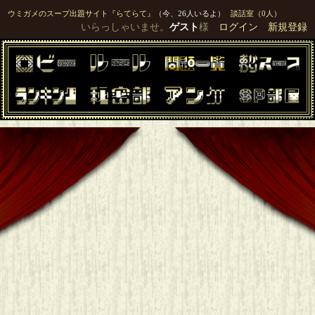
ウミガメのスープ出題サイト『らてらて』
（今、26人いるよ）
談話室（0人）
いらっしゃいませ。
ゲスト
様
ログイン
新規登録