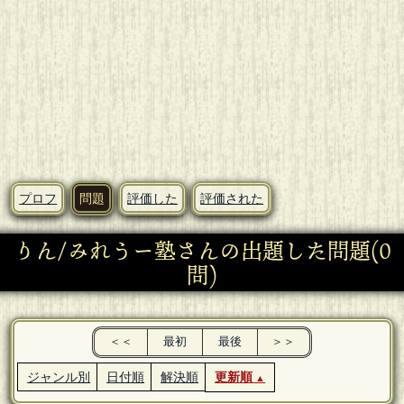
プロフ
問題
評価した
評価された
りん/みれうー塾さんの出題した問題(0
問)
＜＜
最初
最後
＞＞
ジャンル別
日付順
解決順
更新順