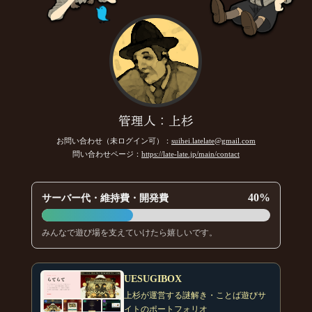
管理人：上杉
お問い合わせ（未ログイン可）：
suihei.latelate@gmail.com
問い合わせページ：
https://late-late.jp/main/contact
40%
サーバー代・維持費・開発費
みんなで遊び場を支えていけたら嬉しいです。
UESUGIBOX
上杉が運営する謎解き・ことば遊びサ
イトのポートフォリオ