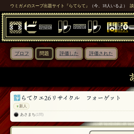
ウミガメのスープ出題サイト『らてらて』
（今、18人いるよ）
談
プロフ
問題
評価した
評価された
らてクエ26リサイクル フォーゲット
新人
あさまち
(1問)