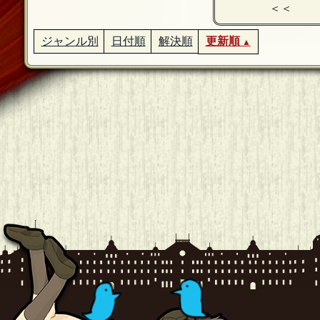
＜＜
ジャンル別
日付順
解決順
更新順