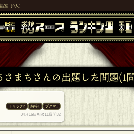
話室（0人）
あさまちさんの出題した問題(1問
トリック2
納得1
ブクマ1
04月16日
相談11
質問32