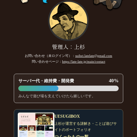
管理人：上杉
お問い合わせ（未ログイン可）：
suihei.latelate@gmail.com
問い合わせページ：
https://late-late.jp/main/contact
40%
サーバー代・維持費・開発費
みんなで遊び場を支えていけたら嬉しいです。
UESUGIBOX
上杉が運営する謎解き・ことば遊びサ
イトのポートフォリオ
つくったもの一覧