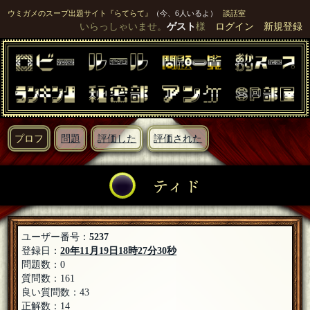
ウミガメのスープ出題サイト『らてらて』
（今、6人いるよ）
談話室
いらっしゃいませ。
ゲスト
様
ログイン
新規登録
プロフ
問題
評価した
評価された
ティド
ユーザー番号：
5237
登録日：
20年11月19日18時27分30秒
問題数：0
質問数：161
良い質問数：43
正解数：14