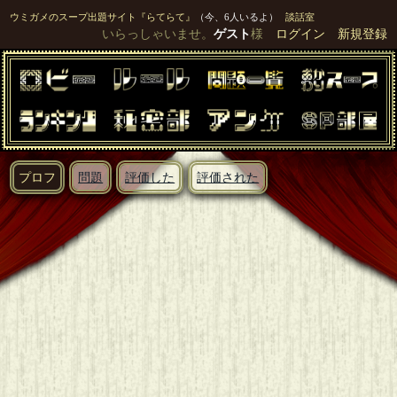
ウミガメのスープ出題サイト『らてらて』
（今、6人いるよ）
談話室
いらっしゃいませ。
ゲスト
様
ログイン
新規登録
プロフ
問題
評価した
評価された