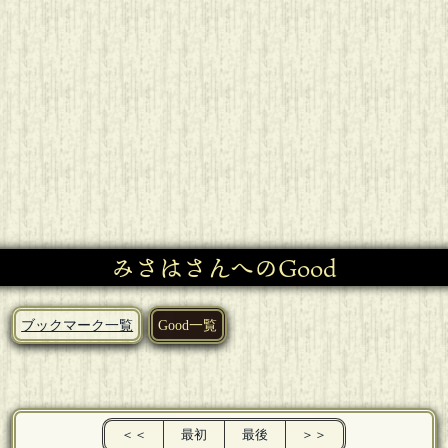
みさはさんへのGood
ブックマーク一覧
Good一覧
＜＜
最初
最後
＞＞