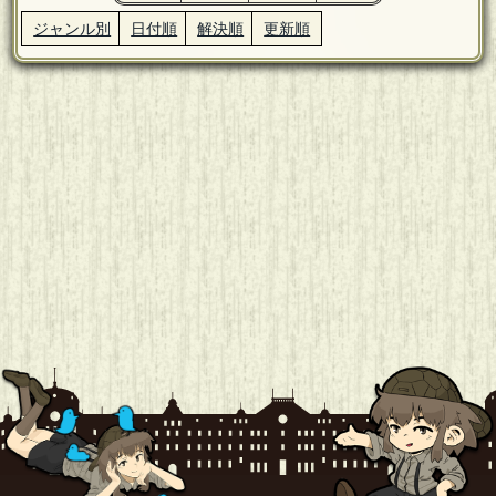
ジャンル別
日付順
解決順
更新順