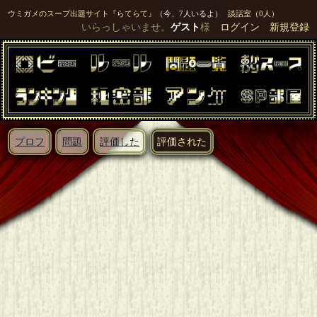
ウミガメのスープ出題サイト『らてらて』
（今、7人いるよ）
談話室（0人）
いらっしゃいませ。
ゲスト
様
ログイン
新規登録
プロフ
問題
評価した
評価された