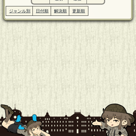
ジャンル別
日付順
解決順
更新順