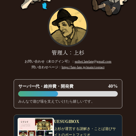
管理人：上杉
お問い合わせ（未ログイン可）：
suihei.latelate@gmail.com
問い合わせページ：
https://late-late.jp/main/contact
40%
サーバー代・維持費・開発費
みんなで遊び場を支えていけたら嬉しいです。
UESUGIBOX
上杉が運営する謎解き・ことば遊びサ
イトのポートフォリオ