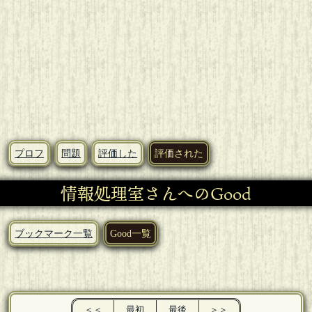
プロフ
問題
評価した
評価された
情報処理室さんへのGood
ブックマーク一覧
Good一覧
＜＜
最初
最後
＞＞