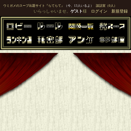
ウミガメのスープ出題サイト『らてらて』
（今、13人いるよ）
談話室（0人）
いらっしゃいませ。
ゲスト
様
ログイン
新規登録