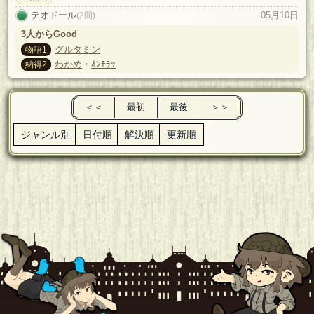
テオドール
05月10日
(2問)
3人からGood
グルタミン
物語1
わかめ
・
ｵﾝﾓﾗｯ
納得2
＜＜
最初
最後
＞＞
ジャンル別
日付順
解決順
更新順