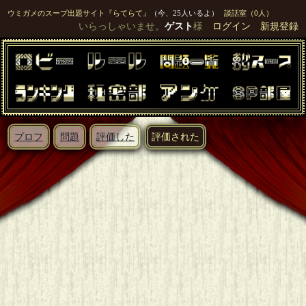
ウミガメのスープ出題サイト『らてらて』
（今、25人いるよ）
談話室（0人）
いらっしゃいませ。
ゲスト
様
ログイン
新規登録
プロフ
問題
評価した
評価された