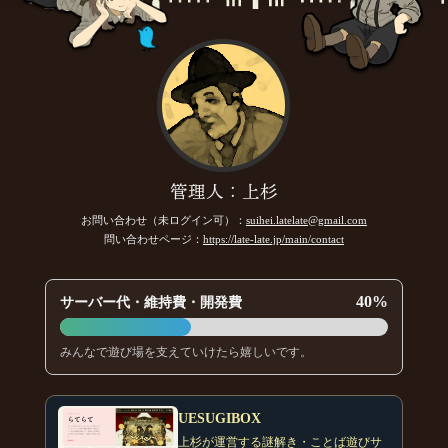
管理人：上杉
お問い合わせ（未ログイン可）：
suihei.latelate@gmail.com
問い合わせページ：
https://late-late.jp/main/contact
40%
サーバー代・維持費・開発費
みんなで遊び場を支えていけたら嬉しいです。
UESUGIBOX
上杉が運営する謎解き・ことば遊びサ