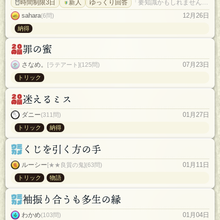
時間制限3日
新人
ゆっくり回答
「要知識かもしれません。」
sahara
12月26日
(6問)
納得
罪の蜜
さなめ。
07月23日
[ラテアート](125問)
トリック
迷えるミス
ダニー
01月27日
(311問)
トリック
納得
くじを引く方の手
ルーシー
01月11日
[★★良質の鬼](63問)
トリック
物語
袖振り合うも多生の縁
わかめ
01月04日
(103問)