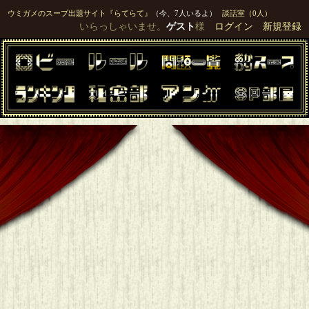
ウミガメのスープ出題サイト『らてらて』
（今、7人いるよ）
談話室（0人）
いらっしゃいませ。
ゲスト
様
ログイン
新規登録