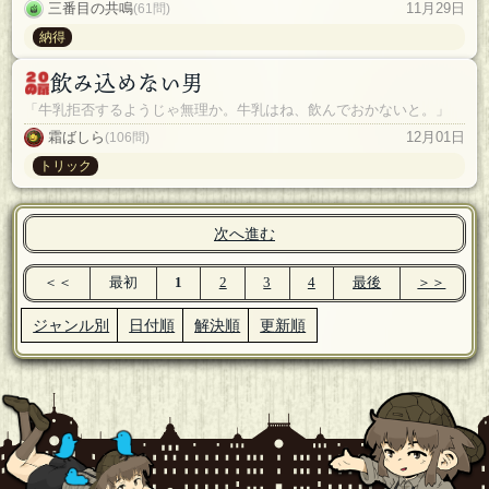
三番目の共鳴
11月29日
(61問)
納得
飲み込めない男
「牛乳拒否するようじゃ無理か。牛乳はね、飲んでおかないと。」
霜ばしら
12月01日
(106問)
トリック
次へ進む
＜＜
最初
1
2
3
4
最後
＞＞
ジャンル別
日付順
解決順
更新順