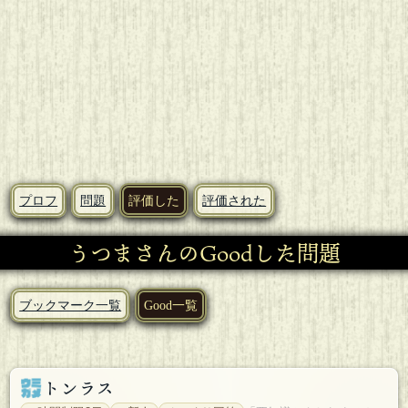
プロフ
問題
評価した
評価された
うつまさんのGoodした問題
ブックマーク一覧
Good一覧
トンラス