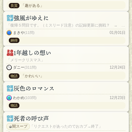
「趣がある」
良質
強風がゆえに
「復帰５問目です。（ミスリード注意）の記録更新に挑戦？ → 思わぬ結果にｗｗ」
まきや
01月01日
(11問)
納得
1年越しの想い
「メリークリスマス」
ダニー
12月24日
(311問)
「かわいい」
物語
灰色のロマンス
わかめ
12月23日
(103問)
物語
死者の呼び声
闇スープ
「リクエストがあったのでおカプ→終了」