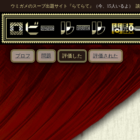
ウミガメのスープ出題サイト『らてらて』
（今、15人いるよ）
談
プロフ
問題
評価した
評価された