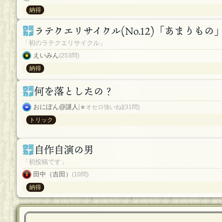
納得
ラテクエリサイクル(No.12)「あまりもの
「初のラテクエリサイクル」
えいみん
(253問)
納得
何を落としたの？
おにぽん@謎人
[★オセロ強いね](31問)
トリック
自作自演の男
「初投稿です」
田中（吉田）
(10問)
納得