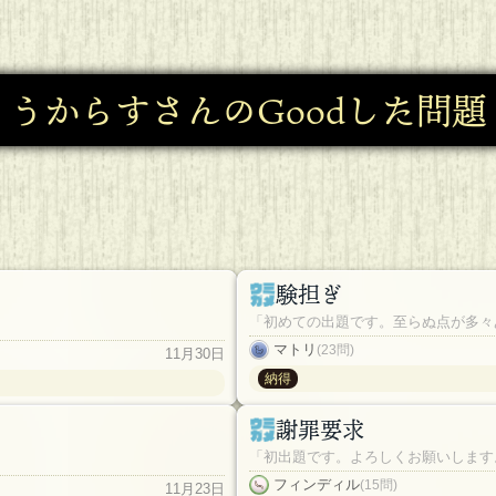
うからすさんのGoodした問題
験担ぎ
「初めての出題です。至らぬ点が多々
マトリ
(23問)
11月30日
納得
謝罪要求
「初出題です。よろしくお願いします
フィンディル
(15問)
11月23日