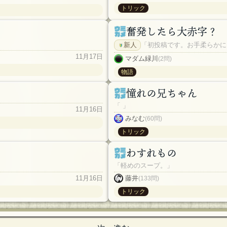
トリック
」
奮発したら大赤字？
新人
「初投稿です。お手柔らかに
11月17日
マダム緑川
(2問)
物語
憧れの兄ちゃん
「 」
11月16日
みなむ
(60問)
トリック
わすれもの
「軽めのスープ。」
11月16日
藤井
(133問)
トリック