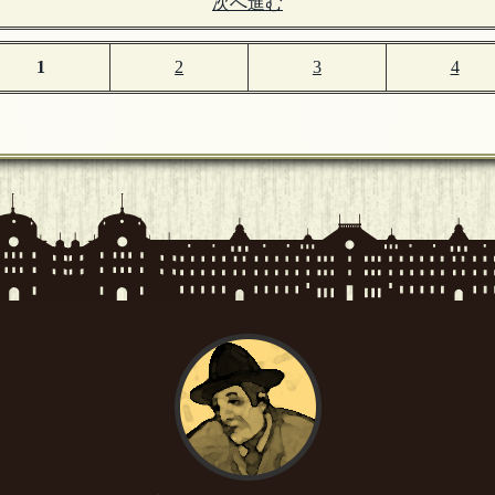
次へ進む
1
2
3
4