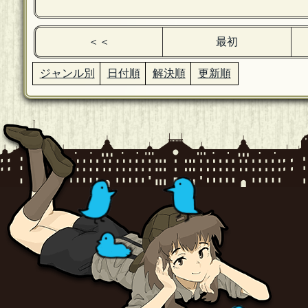
＜＜
最初
ジャンル別
日付順
解決順
更新順