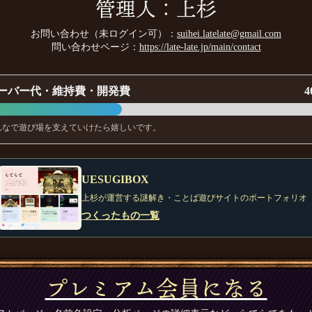
管理人：上杉
お問い合わせ（未ログイン可）：
suihei.latelate@gmail.com
問い合わせページ：
https://late-late.jp/main/contact
ーバー代・維持費・開発費
4
んなで遊び場を支えていけたら嬉しいです。
UESUGIBOX
上杉が運営する謎解き・ことば遊びサイトのポートフォリオ
つくったもの一覧
プレミアム会員になる