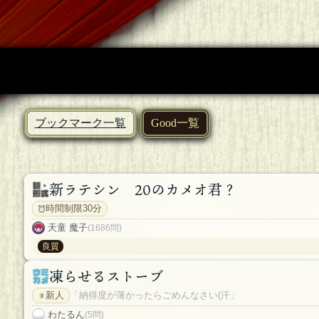
ブックマーク一覧
Good一覧
新ラテシン 20のカメオ君？
時間制限30分
天童 魔子
(1686問)
良質
凍らせるストーブ
新人
「納得度が薄かったらごめんなさい(汗」
わたるん
(5問)