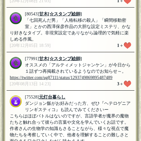
[20年12月08日 21:03]
1
＋
[80543]
甘木
[☆スタンプ絵師]
「七回死んだ男」「人格転移の殺人」「瞬間移動密
室」とかの西澤保彦作品の大胆な設定ミステリ、かな
り好きなタイプ。非現実設定でありながら論理的で気軽に楽
しめる作風。
[20年12月05日 18:59]
1
＋
[77991]
甘木
[☆スタンプ絵師]
オススメの「アルティメットジャンケン」が今日から
１話ずつ再掲載されているようなのでお知らせ～。
https://twitter.com/ug87111/status/1293749869895487489
[20年08月13日 14:23]
3
＋
[75528]
元灯台暮らし
ダンジョン飯がお好みだった方、ぜひ『ヘテロゲニア
リンギスティコ』も読んでみてくださいー
こちらはほぼバトルはないのですが、言語学者が魔界の魔物
たちと触れ合って彼らの言葉や文化を学んでいくお話です。
作者さんの生物学の知識もさることながら、様々な視点で魔
物たちを考察していく中で、他者を理解することの難しさと