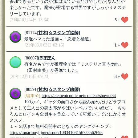
参加できるというのが(私は見ているだけでしたが)なんだか
楽しかったです。魔法が登場する世界ですがしっかりミステ
リーしています。
[21年10月24日 13:34]
5
＋
[81174]
甘木
[☆スタンプ絵師]
最近ハマった漫画→「忍者と極道」
[21年03月03日 03:15]
1
＋
[80607]
ぽぽぽん
有名かもですが推理物では『ミステリと言う勿れ』
（田村由美）が秀逸でした。
[20年12月10日 09:23]
3
＋
[80591]
甘木
[☆スタンプ絵師]
[編集済]
https://elementcomic.net/content/show/784
100カノ、ギャグの面白さから読み始めたけどラブコ
メとして主人公の恋太郎がやばいレベルでいい奴だし、もち
ろんヒロインも全員キャラ立っていて可愛いしでとにかくオ
ススメ。
１～３話まで無料公開中のとなりのヤングジャンプ：
https://tonarinoyj.jp/episode/10834108156728562693