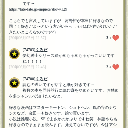
です〜
https://late-late.jp/enquete/show/129
こちらでも言及していますが、河野裕が本当に好きなので、
同じく好きだよ〜という方がいらっしゃればお声がけいただ
きたいところなのです(^^)
[20年06月05日 22:57]
3
＋
[74703]
くろだ
夢幻紳士シリーズ絵がめちゃめちゃかっこいいです
ね！！！！
[20年06月05日 22:46]
2
＋
[74700]
くろだ
読むの遅いですが活字と紙が好きです～
複数の本を同時並行に読む癖をやめたいです。お勧め
を多ジャンルで知りたいなと。
好きな漫画はマスターキートン、シュトヘル、風の谷のナウ
シカなど。金田一も好きです。絵で買います。
小説は推理小説、SFでまさかのかぶりですね笑 神話やらも
好きなのでまぁまぁ読みます。覚えてないですが。今はアシ