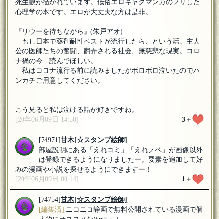
死生観が描かれています。低俗エロギャグマンガのフリした
心理学の本です。エロが大丈夫な方は是非。
『リウーを待ちながら』(朱戸アオ)
もし日本で薬剤耐性ペストが流行したら、という話。主人
公の医師たちの奮闘、翻弄される社会、無慈悲な現実。コロ
ナ禍の今、読んでほしい。
私はコロナ流行る前に読みましたがボロボロ泣いたのでハ
ンカチご用意してください。
こう見ると私は泣ける話が好きですね。
[20年06月09日 14:50]
3
＋
[74971]
甘木
[☆スタンプ絵師]
部屋説明にある「えれコミ」「えれノベ」が画像以外
は登録できるようになりましたー。要素を追加して好
みの漫画や小説を探せるようにできますー！
[20年06月09日 00:14]
1
＋
[74754]
甘木
[☆スタンプ絵師]
[編集済]
ニコニコ静画で無料公開されている漫画で個