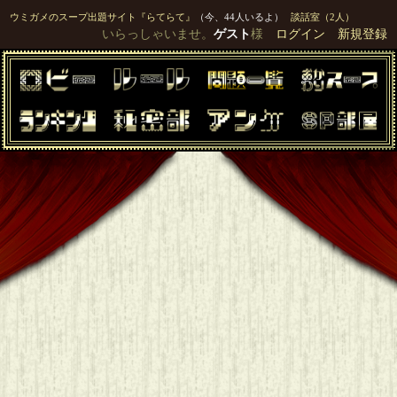
ウミガメのスープ出題サイト『らてらて』
（今、44人いるよ）
談話室（2人）
いらっしゃいませ。
ゲスト
様
ログイン
新規登録