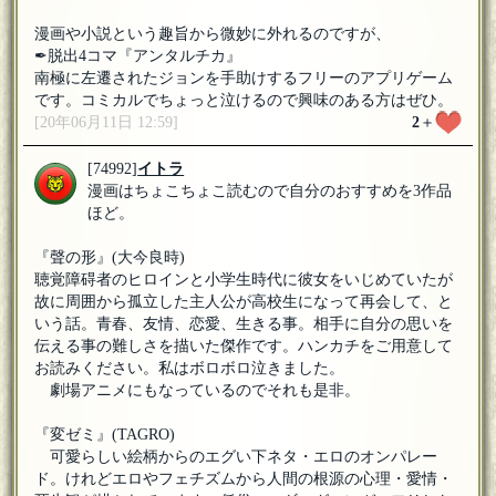
漫画や小説という趣旨から微妙に外れるのですが、
✒︎脱出4コマ『アンタルチカ』
南極に左遷されたジョンを手助けするフリーのアプリゲーム
です。コミカルでちょっと泣けるので興味のある方はぜひ。
[20年06月11日 12:59]
2
＋
[74992]
イトラ
漫画はちょこちょこ読むので自分のおすすめを3作品
ほど。
『聲の形』(大今良時)
聴覚障碍者のヒロインと小学生時代に彼女をいじめていたが
故に周囲から孤立した主人公が高校生になって再会して、と
いう話。青春、友情、恋愛、生きる事。相手に自分の思いを
伝える事の難しさを描いた傑作です。ハンカチをご用意して
お読みください。私はボロボロ泣きました。
劇場アニメにもなっているのでそれも是非。
『変ゼミ』(TAGRO)
可愛らしい絵柄からのエグい下ネタ・エロのオンパレー
ド。けれどエロやフェチズムから人間の根源の心理・愛情・