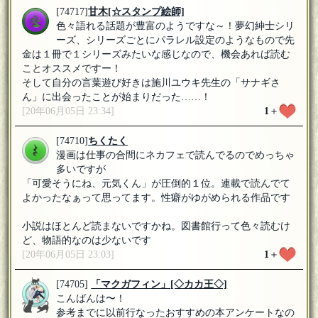
[74717]
甘木
[☆スタンプ絵師]
色々語れる話題が豊富のようですな～！夢幻紳士シリ
ーズ、シリーズごとにパラレル設定のようなもので先
金は１冊で１シリーズみたいな感じなので、機会あれば読む
ことオススメですー！
そして自分の言葉遊び好きは施川ユウキ先生の「サナギさ
ん」に出会ったことが始まりだった……！
[20年06月05日 23:34]
1
＋
[74710]
ちくたく
漫画は仕事の合間にネカフェで読んでるのでめっちゃ
多いですが
「可愛そうにね、元気くん」が圧倒的１位。連載で読んでて
よかったなぁって思ってます。性癖がゆがめられる作品です
小説はほとんど読まないですかね。図書館行って色々読むけ
ど、物語的なのは少ないです
[20年06月05日 23:03]
1
＋
[74705]
「マクガフィン」
[◇カカ王◇]
こんばんは〜！
参考までに以前行なったおすすめの本アンケートなの