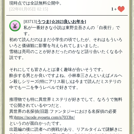
現時点では全話無料公開中。
[22年01月05日 02:15]
1
＋
[83713]
うつま
[☆2023良いお年を]
私が一番好きな小説は東野圭吾さんの「白夜行」で
す。
初めて読んだのはまだ小学生の頃でしたが、それはもういろ
いろと価値観に影響を与えられてしまいました。
雪穂は亮司のことが好きだったのかなど語り合いたくなる小
説です。
それにしても皆さんとは凄く趣味が合いそうです。
酔歩する男とか良いですよね。小林泰三さんといえばメルヘ
ン殺しシリーズ(特にアリス殺し)は今まで読んだミステリの
中でも一二を争うレベルで好きです。
推理物でも特に異世界ミステリが好きでして、なろうで無料
で公開されているやつだと、
異世界の名探偵(旧題:ファンタジーにおける名探偵の必要
性)
https://ncode.syosetu.com/n7033br/
というのが面白かったです。
出題編の後に読者への挑戦があり、リアルタイムで謎解きに