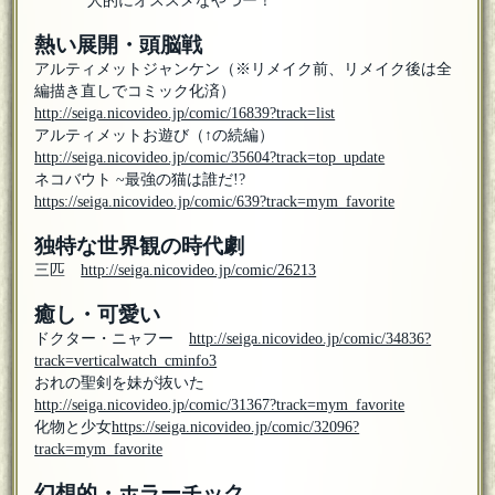
人的にオススメなやつー！
熱い展開・頭脳戦
アルティメットジャンケン（※リメイク前、リメイク後は全
編描き直しでコミック化済）
http://seiga.nicovideo.jp/comic/16839?track=list
アルティメットお遊び（↑の続編）
http://seiga.nicovideo.jp/comic/35604?track=top_update
ネコバウト ~最強の猫は誰だ!?
https://seiga.nicovideo.jp/comic/639?track=mym_favorite
独特な世界観の時代劇
三匹
http://seiga.nicovideo.jp/comic/26213
癒し・可愛い
ドクター・ニャフー
http://seiga.nicovideo.jp/comic/34836?
track=verticalwatch_cminfo3
おれの聖剣を妹が抜いた
http://seiga.nicovideo.jp/comic/31367?track=mym_favorite
化物と少女
https://seiga.nicovideo.jp/comic/32096?
track=mym_favorite
幻想的・ホラーチック