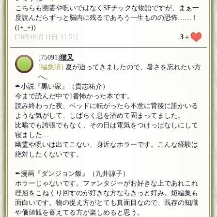
こちらも幽霊や呪いではなくSFチックな物語ですが、まぁ一
度読んだらずっと脳内に残るであろう一生ものの恐怖……！
((+_+))
[20年06月11日 21:51]
3
＋
[75091]
猫又
[編集済]
夏が迫ってきましたので、暑さを忘れたい方
へ。
✒︎小説『黒い家』（貴志祐介）
今まで読んだ中で1番怖かった本です。
読み終わった夜、ベッドに転がったら不意に背後に誰かいる
ような気がして、しばらく息を潜めて固まってました。
比喩でも誇張でもなく、その日は電気をつけっぱなしにして
寝ました…
幽霊や呪いは出てこない、身近なホラーです。こんな経験は
絶対したくないです。
✒︎漫画『ダンジョン飯』（九井諒子）
ホラーじゃないです。ファンタジーがお好きな上であれこれ
理屈をこねくり回すのが好きな方ならきっと好み。短編集も
面白いです。物の捉え方がとても真面目なので、既存の知識
や価値観を蓄えてる方が楽しめると思う。