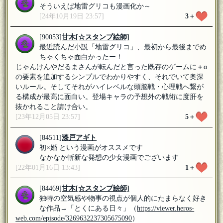
そういえば地雷グリコも漫画化か～
[24年10月19日 23:57]
3
＋
[90053]
甘木
[☆スタンプ絵師]
最近読んだ小説「地雷グリコ」、最初から最後までめ
ちゃくちゃ面白かったー！
じゃんけんやだるまさんが転んだと言った既存のゲームに＋α
の要素を追加するシンプルでわかりやすく、それでいて奥深
いルール。そしてそれがハイレベルな頭脳戦・心理戦へ繋が
る構成が最高に面白い。登場キャラの予想外の戦術に度肝を
抜かれること請け合い。
[23年12月05日 23:57]
5
＋
[84511]
漆戸アギト
初×婚 という漫画がオススメです
なかなか斬新な発想の少女漫画でございます
[22年01月16日 13:43]
1
＋
[84469]
甘木
[☆スタンプ絵師]
独特の空気感や物事の視点が個人的にたまらなく好き
な作品→「とくにある日々」（
https://viewer.heros-
web.com/episode/3269632237305675090
）