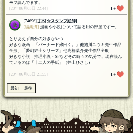
モフ読んでます。
[20年06月05日 22:44]
1
＋
[74696]
甘木
[☆スタンプ絵師]
[編集済]
漫画や小説について語る用の部屋ですー。
とりあえず自分の好きなやつ
好きな漫画：「バーナード嬢曰く。」他施川ユウキ先生作品
全般、「夢幻紳士シリーズ」他高橋葉介先生作品全般
好きな小説：推理小説・SFなどその時々の気分で。現在読ん
でいるのは「十二人の手紙」（井上ひさし）
[20年06月05日 21:55]
1
＋
最初
最後