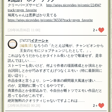
クリーパーズサービス
http://seiga.nicovideo.jp/comic/22494?
track=mym_favorite
鳩尾ちゃんは悪夢ばかり見てる
https://seiga.nicovideo.jp/comic/36550?track=mym_favorite
[20年06月06日 11:00]
2
＋
[74727]
イナーシャ
[編集済]
なろうの「たとえば俺が、チャンピオンから
王女のヒモにジョブチェンジしたとして。」。
これはなろうだからとかタイトル長いとかで敬遠せず、是非
読んでほしい……
ストーリーも良いけど、何より作者の場面構成とか演出とか
台詞回しとかが巧みすぎてえげつなくエモい（特に最新回に
近い辺り）。
作品全体と言うより、シーン単体の瞬間最大風速が凄い……
のが、定期的に襲ってくるやつです。
商業作品とか全部込みで、今自分が断トツでエモい作品だと
思ってるのがこれです。
絶対無料のクオリティじゃないですよこれは……
[20年06月06日 00:28]
2
＋