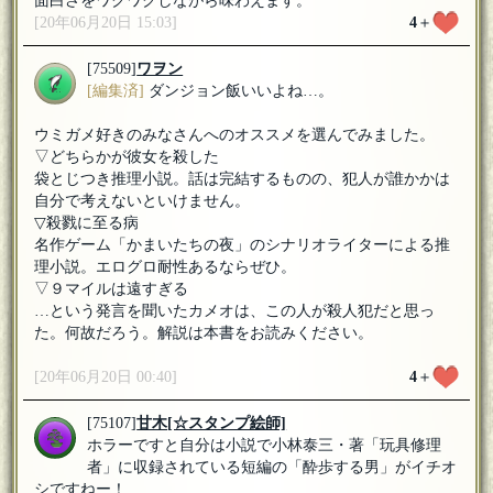
面白さをワクワクしながら味わえます。
[20年06月20日 15:03]
4
＋
[75509]
ワヲン
[編集済]
ダンジョン飯いいよね…。
ウミガメ好きのみなさんへのオススメを選んでみました。
▽どちらかが彼女を殺した
袋とじつき推理小説。話は完結するものの、犯人が誰かかは
自分で考えないといけません。
▽殺戮に至る病
名作ゲーム「かまいたちの夜」のシナリオライターによる推
理小説。エログロ耐性あるならぜひ。
▽９マイルは遠すぎる
…という発言を聞いたカメオは、この人が殺人犯だと思っ
た。何故だろう。解説は本書をお読みください。
[20年06月20日 00:40]
4
＋
[75107]
甘木
[☆スタンプ絵師]
ホラーですと自分は小説で小林泰三・著「玩具修理
者」に収録されている短編の「酔歩する男」がイチオ
シですねー！