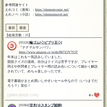
参考関連サイト
えれコミ（漫画）：
https://elementcomic.net/
えれノベ（小説）：
https://elementnovel.net/
最初
最後
【総発言数：25】
[93326]
輪ゴム
[◇ビブリ王◇]
『ナナマルサンバツ』
https://www.amazon.co.jp/dp/B07ZJV7S3T
年末はこれを一気読みしていました。
競技クイズの漫画。自分はクイズは苦手ですが、プレイヤー
同士や作問者とプレイヤー間の読み合いについて細かく解説
されていて、めちゃ楽しかったです。
電子書籍がまとめ買いしやすいセール中なので（いつまでだ
ろう？）宣伝！
[26年01月01日 15:01]
4
＋
[91004]
甘木
[☆スタンプ絵師]