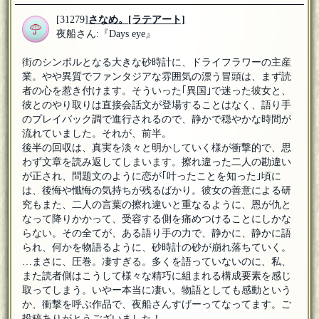
[31279]
さなめ。
[ラテアート]
夜船さん:『Days eye』
街のシンボルとなる大きな砂時計に、ドライフラワーの主産
業。やや異質でファンタジアな雰囲気の漂う冒頭は、まず読
者の心を惹き付けます。そういった｢異国｣で迷った彼女と、
彼とのやり取りは直接会話文が登場することはなく、語り手
のプレイバック調で進行されるので、静かで穏やかな時間が
流れていました。それが、前半。
後半の回収は、真実を淡々と明かしていく様が衝撃的で、思
わず文章を読み返してしまいます。擦れ違った二人の勘違い
が正され、問題文のように恋が｢叶ったことを知った｣頃に
は、後悔や懺悔の気持ちが残るばかり。彼女の善意による研
究もまた、二人の言葉の擦れ違いと重なるように、恩が仇と
なって降りかかって、受容する側を痛めつけることにしかな
らない。その全てが、ある語り手の力で、静かに、静かに語
られ、何かを物語るように、砂時計の砂が崩れ落ちていく。
…まさに、圧巻。凄すぎる。多くを語っていないのに、私、
また読者側はこうして様々な精巧に組まれる構成要素を感じ
取ってしまう。いやー本当に凄い。物語としても感動という
か、衝撃を呼ぶ作品で、夜船さんすげーってなってます。ご
投稿ありがとうございました！