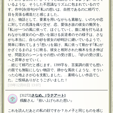
いるような、そうした不思議なリズムに包まれているので
す。作中詩(俳句)や｢私｣の想いは、自然であるのに精巧で、
目を見張る構造だと感じました。
また、物語として、要素を用いながらも素敵な、いのちや恋
に対しての見識を織り交ぜ、恋、愛強き故の彼女の慟哭を、
｢私｣が一つの風に依って、ほぐしていく。腹に槍を打ち込ま
れながら彼女の心へ想いを届ける反逆者のその様子は、さな
がら本当に、自らの砂を彼女の砂時計に継いでいるようで。
簡単に壊れてしまう｢想い｣を届け、風に依って動かす｢私｣が
かざぐるまのように映る。彼女と相対された楠木を生き伸ば
せ、問題文のシーンをその想いの受け渡し、｢砂｣の受け渡し
へと昇華させていく。
…総じて精巧だと感じます。1399字を、言葉調の面でも想い
の面でも無駄にしない物語で、静かな風吹くような、そうい
った心地よさが心を支配しました。…素晴らしい作品でし
た。ご投稿ありがとうございました！
[19年12月01日 13:07]
[31272]
さなめ。
[ラテアート]
残酸さん:『拾い上げられた想い』
これを読んだあとの私の顔ですか？カメ子と同じものを感じ