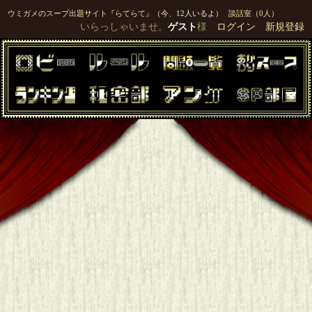
ウミガメのスープ出題サイト『らてらて』
（今、12人いるよ）
談話室（0人）
いらっしゃいませ。
ゲスト
様
ログイン
新規登録