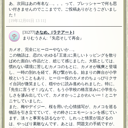
あ、次回はあの有名な…。。。って、プレッシャーで何も思
い付きませんのでここまでで。ご投稿ありがとうございまし
た！
[19年12月01日 13:11]
[31277]
さなめ。
[ラテアート]
まりむうさん:『失恋そして再会』
カメオ、完全にヒーローやないか…。
この物語は、恋のいわゆる｢王道｣に美しいトッピングを散り
ばめた面白い作品だと、総じて感じました。大筋としては、
慣れない環境に苦しむカメコのもとに、カメオが颯爽と登場
し、一時の別れを経て、再び繋がれる。始まりの舞台が小学
校ということもあり、ヒーロー役のカメオのちょっぴりクサ
イ台詞が微笑ましく、穏やかに読み進められました。特に、
｢先生に言うぞ！｣なんて、もう小学校の格言並みに小学生ら
しさを滲み出していて、カメオかっこよかわいいー！とニヤ
ニヤしていました。
また、梅やデイジー、桜を用いた心情描写が、カメコを巡る
物語を引き立てていて、その粋さにエモーションを感じてい
ます。淡々と事実を語るなかで、しれっと情景が混ざるの
は、やっぱり素敵なんです。あとは、問題文の手紙ですが、