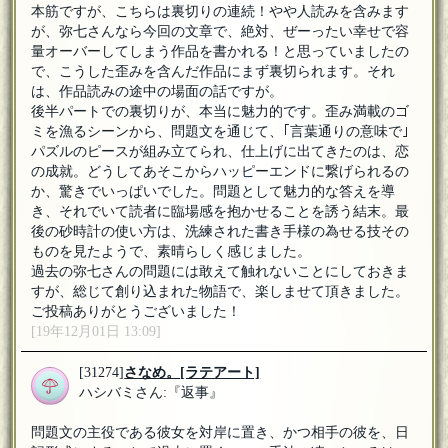
本筋ですが、こちらは裏切りの連続！やや人読みを含みます
が、弥七さんなら今回の文章で、絶対、ぜーったい幸せで容
量オーバーしてしまう作品を書かれる！と思っていましたの
で、こうした歪みを含んだ作品にまず裏切られます。それ
は、作品読みの途中の場面の話ですが。
後半パートでの裏切りが、本当に魅力的です。歪み満載のゴ
ミを漁るシーンから、問題文を通じて、｢言葉通りの意味で｣
パズルのピースが組み立てられ、仕上げに出てきたのは、恋
の成就。どうしてあそこからハッピーエンドに繋げられるの
か、驚きでいっぱいでした。問題として魅力的な答えを導
き、それでいて読者に臨場感を抱かせることを誘う結末。最
後の砂時計の使い方は、洗練された書き手様の為せる技その
ものを見たようで、素晴らしく感じました。
過去の弥七さんの問題には敢えて触れないことにしておきま
すが、総じて創り込まれた物語で、楽しませて頂きました。
ご投稿ありがとうございました！
[19年12月01日 13:09]
[31274]
さなめ。
[ラテアート]
ハシバミさん:『返事』
問題文の主役である彼女を対岸に置き、かつ相手の彼を、日