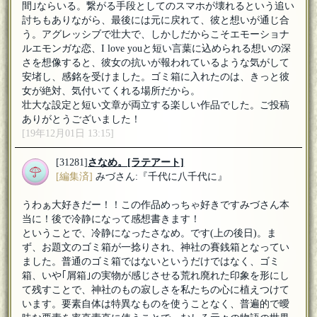
間｣ならいる。繋がる手段としてのスマホが壊れるという追い
討ちもありながら、最後には元に戻れて、彼と想いが通じ合
う。アグレッシブで壮大で、しかしだからこそエモーショナ
ルエモンガな恋、I love youと短い言葉に込められる想いの深
さを想像すると、彼女の抗いが報われているような気がして
安堵し、感銘を受けました。ゴミ箱に入れたのは、きっと彼
女が絶対、気付いてくれる場所だから。
壮大な設定と短い文章が両立する楽しい作品でした。ご投稿
ありがとうございました！
[19年12月01日 13:15]
[31281]
さなめ。
[ラテアート]
[編集済]
みづさん:『千代に八千代に』
うわぁ大好きだー！！この作品めっちゃ好きですみづさん本
当に！後で冷静になって感想書きます！
ということで、冷静になったさなめ。です(上の後日)。ま
ず、お題文のゴミ箱が一捻りされ、神社の賽銭箱となってい
ました。普通のゴミ箱ではないというだけではなく、ゴミ
箱、いや｢屑箱｣の実物が感じさせる荒れ廃れた印象を形にし
て残すことで、神社のもの寂しさを私たちの心に植えつけて
います。要素自体は特異なものを使うことなく、普遍的で曖