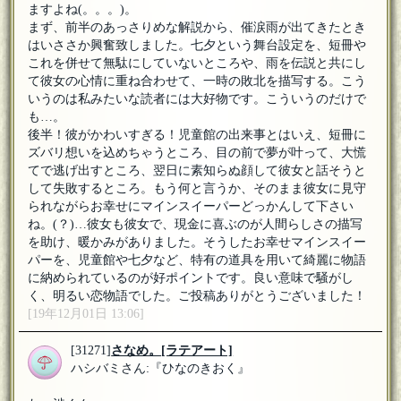
ますよね(。。。)。
まず、前半のあっさりめな解説から、催涙雨が出てきたとき
はいささか興奮致しました。七夕という舞台設定を、短冊や
これを併せて無駄にしていないところや、雨を伝説と共にし
て彼女の心情に重ね合わせて、一時の敗北を描写する。こう
いうのは私みたいな読者には大好物です。こういうのだけで
も…。
後半！彼がかわいすぎる！児童館の出来事とはいえ、短冊に
ズバリ想いを込めちゃうところ、目の前で夢が叶って、大慌
てで逃げ出すところ、翌日に素知らぬ顔して彼女と話そうと
して失敗するところ。もう何と言うか、そのまま彼女に見守
られながらお幸せにマインスイーパーどっかんして下さい
ね。(？)…彼女も彼女で、現金に喜ぶのが人間らしさの描写
を助け、暖かみがありました。そうしたお幸せマインスイー
パーを、児童館や七夕など、特有の道具を用いて綺麗に物語
に納められているのが好ポイントです。良い意味で騒がし
く、明るい恋物語でした。ご投稿ありがとうございました！
[19年12月01日 13:06]
[31271]
さなめ。
[ラテアート]
ハシバミさん:『ひなのきおく』