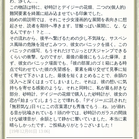
わ、渉くん…。
この物語は特に、砂時計とデイジーの花畑、二つの(個人的)
難関要素を綺麗に組み込ませている印象でした。
始めの前説明では、それこそ少女漫画的な展開を表向きに想
起させ、読者を期待へ導きます。甘酸っぱい展開に、な、な
るんですか！？と…。
その流れから、後半へ繋げるための少し不気味な、サスペン
ス風味の危険を混ぜこみつつ、彼女のパニックを描く。この
パニックの描写、もうそれだけでぶっとび大ジャンプできる
くらいの衝撃。なのですが、最後の最後にもうふた爆弾。ま
ず、彼女のパニック場面でも、｢彼の部屋｣のゴミ箱にある時
点で匂わせていた彼の失望感を、要素を織り交ぜて見事に短
く寄せて下さいました。最後を短くまとめることで、余韻の
没入へと深くはまってしまいました。それは、彼の想いに気
持ちを寄せる感覚のような。それと同時に、私が最も好きな
部分、砂時計。デイジーの花畑で購入した砂時計が、彼女の
恋が｢始まって｣しまうことで壊れる、｢デイジー｣に託された
｢無邪気な｣日々(ここの言葉選びも秀逸でもう…ね。)が崩れ
る音が比喩されている！頭の中では、砂時計のガラスの間抜
けな破壊音が、余韻として静かに響いていました。本当に素
晴らしかったです。ご投稿ありがとうございました！
[19年12月01日 13:06]