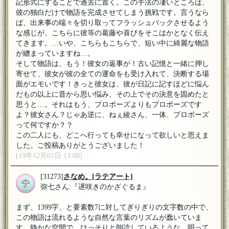
記形式にすることで過去に置く。この手法の凄いところは、
彼の独白だけで物語を完成させてしまう挑戦です。言うなら
ば、出来事の端々を切り取ってフラッシュバックさせるよう
な感じが、こちらに彼等の葛藤や喜びをそこはかとなく伝え
てきます。…いや、こちらもこちらで、短い中に綺麗な物語
が纏まっていますね…。
そして物語は、もう！彼女の返事が！古い記憶と一緒に押し
寄せて、彼女が彼の全ての運命をも受け入れて、決断する場
面がエモいです！きっと彼女は、彼が日記に記すほどに悩ん
だもの以上に昔から思い悩み、その上でその決意を固めたと
思うと…。それはもう、プロポーズよりもプロポーズです
よ？彼女さん？じゃあ逆に、ねぇ綾さん、一体、プロポーズ
って何ですか？？
この二人にも、どこへ行っても幸せになって欲しいと思えま
した。ご投稿ありがとうございました！
[19年12月01日 13:08]
[31273]
さなめ。
[ラテアート]
弥七さん:『遅咲きのかざぐるま』
まず、1399字、と要素数7に対してぎりぎりの文字数の中で、
この物語は流れるような自然な言葉のリズムが蠢いていま
す。静かな空間で、ひっそりと朗読しているような、唄って