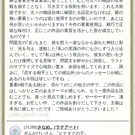
昧な要素を率直素直に使うことで、むしろ元々の物語の世界
観を崩すことなく、引き立てる役割を担います。これも大前
提ですが、元々の物語自体に確固たる設定がなければ、癖の
無い要素というのは逆に使用するのが難しいのです。あとは
何が言いたいかわかりますね？今作の要素使用は、精巧で正
統な味付け、正にこの作品の素質を活かした形が成立してい
るのです！
問題文の｢女｣もまた、彼を想う一途な心から寂れた神社に彩
り、光を与え、達観した｢私｣の意識の中にも少しずつ入り込
んでいく。そして｢私｣は神という視点から、彼女の想いを少
しだけ後押しする意味で、問題文を鮮やかに回収し、ラスト
のサプライズで心地良い驚き、余韻を残してくれます。…因
みに、｢恋する相手としての彼以外｣からのメッセージが紙に
あるのも今回は珍しいですね…。
要素6個である故(か、否か？)のこの短さの中で、この作品に
はしっかりと芯のあるテーマが感じられ、もう一度作品を読
むことでも、違った視点で楽しめます。やーやーすげー。凄
すぎる。お忙しい中、この作品を創りだして下さり、主催は
本当に嬉しかったです。ご投稿ありがとうございました！
[19年12月01日 13:14]
[31280]
さなめ。
[ラテアート]
ぎんがけいさん:『ヒナギクの子』