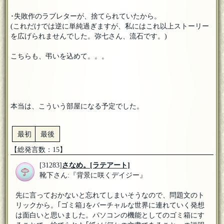
･失敗作のラブレターが、捨てられていたから。
(これだけでは逆に単純過ぎますが、私にはこれ以上ストーリー
を広げられませんでした。弥七さん、流石です。)
こちらも、弔いを込めて。。。
本当は、こういう部屋になる予定でした。
最初
最後
【総発言数：15】
[31283]
さなめ。
[ラテアート]
靴下さん:『背景に咲くデイジー』
先に言っておかないと忘れてしまいそうなので、問題文のト
リックから。｢ゴミ箱｣をバーチャルな世界に連れていく発想
は面白いと思いました。パソコンの機能としてのゴミ箱にす