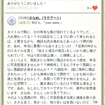
ありがとうございました！
[19年12月01日 13:16]
1
＋
[31282]
さなめ。
[ラテアート]
[編集済]
Mさん:『your name.』
タイトルで既に、かの有名な曲が流れてくるようでした…。
入れ替わってる！？その設定をここまでに持って来られると
は、と驚きながら、物語を読み進めるとあっという間の短
さ。あれ、本当に要素5コもありましたっけ…？従来のMさん
のスタイルを貫く、｢短さと成立の両立｣をしっかり成し遂げ
られていて、やはり匠の技は凄い、と感嘆しました。
…というより、朝起きたら海外に飛ばされちゃう彼女、本当
に可哀想過ぎませんか？？神様何してるんですか？悪戯じゃ
ない悪戯好き過ぎませんか？？？(錯乱中。)急に海外に飛ば
されちゃって、しかも身体が他人で異性で、しかも知り合い
達と全員さよならして、自我って何ですか知りませんよ、み
たいな空間で…。。。書き連ねているだけで背筋も凍るよう
です。あれ、もしかしてホラーですか？いや、後半が全然違
います、さなめ。さんしっかり見て下さい。
そのような境遇の中、同じく可哀想過ぎる彼と連絡を取り合
い、ささえ合う。良かった、知り合いは全員いないけど、｢仲