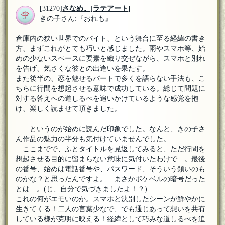
[31270]
さなめ。
[ラテアート]
きの子さん:『おれも』
倉庫内の狭い世界でのバイト、という舞台に至る経緯の書き
方、まずこれがとても巧いと感じました。雨やスマホ等、始
めの少ないスペースに要素を織り交ぜながら、スマホと別れ
を告げ、気さくな彼との出逢いを果たす。
また後半の、恋を魅せるパートで多くを語らない手法も、こ
ちらに行間を想起させる意味で成功している。総じて問題に
対する答えへの道しるべを追いかけているような感覚を抱
け、楽しく読ませて頂きました。
……というのが始めに読んだ印象でした。なんと、きの子さ
ん作品の魅力の半分も気付けていませんでした。
…ここまでで、ふとタイトルを見返してみると、ただ行間を
想起させる目的に留まらない意味に気付いたわけで…。最後
の番号、始めは電話番号や、パスワード、そういう類いのも
のかな？と思ったんですよ。…まさかポケベルの暗号だった
とは…。(じ、自分で気づきましたよ！？)
これの何がエモいのか。スマホと決別したシーンが鮮やかに
生きてくる！二人の言葉少なで、でも通じあって想いを共有
している様が克明に映える！経緯として巧みな道しるべを追