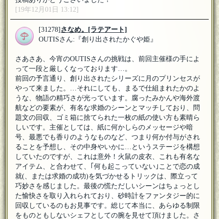
[19年12月01日 13:12]
[31278]
さなめ。
[ラテアート]
OUTISさん:『創り出されたかぐや姫』
さあさあ、今宵のOUTISさんの挑戦は、前回主催様の手によ
って一段と厳しくなっております…。
前回の予言通り、創り出されたシリーズに月のプリンセスが
やって来ました。…それにしても、まるで仕組まれたかのよ
うな、物語の精巧さが光っています。腐ったみかんや海外渡
航などの要素が、有名な求婚のシーンとマッチしており、問
題文の回収、ゴミ箱に捨てられた一枚の紙の使い方も素晴ら
しいです。主催としては、紙に何かしらのメッセージや暗
号、最悪でも香りのようなものなど、つまり何か付与がされ
ることを予想し、その中身やいかに…というステージを構想
していたのですが、これは意外！火鼠の皮衣、これも有名な
アイテム、と合わせて、｢何も起こっていない｣ことで恋の成
就(、または求婚の成功)を気づかせるトリックは、際立って
巧妙さを感じました。最後の慌ただしいシーンはちょっとし
た愉快さを取り入れられており、砂時計をファンタジー的に
回収しているのもお見事です。総じて本当に、あらゆる制限
をものともしないシェフとしての腕を見せて頂けました。さ