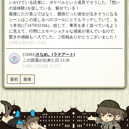
いかけている読者に、ポケベルという道具でそうした、｢想い
の追体験｣を促している、魅せている！
最後にただ喜ぶではなく、臆病だった彼女が泣きそうになる
シーンはこの道しるべのゴールにとてもマッチしていて、も
う本当に｢1475032104｣。総じて、事実を多く並べているよう
に見えて、行間にエモーショナルな感覚が潜んでいるので、
驚きや感銘も一入でした。ご投稿ありがとうございました！
[19年12月01日 13:05]
[31091]
さなめ。
[ラテアート]
この部屋が出来た日:11/28
[19年11月28日 22:57]
最初
最後