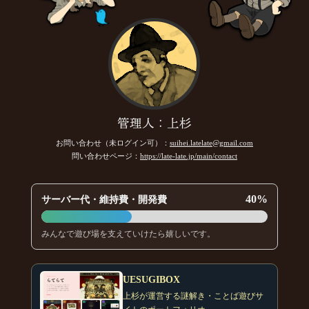
管理人：上杉
お問い合わせ（未ログイン可）：
suihei.latelate@gmail.com
問い合わせページ：
https://late-late.jp/main/contact
40%
サーバー代・維持費・開発費
みんなで遊び場を支えていけたら嬉しいです。
UESUGIBOX
上杉が運営する謎解き・ことば遊びサ