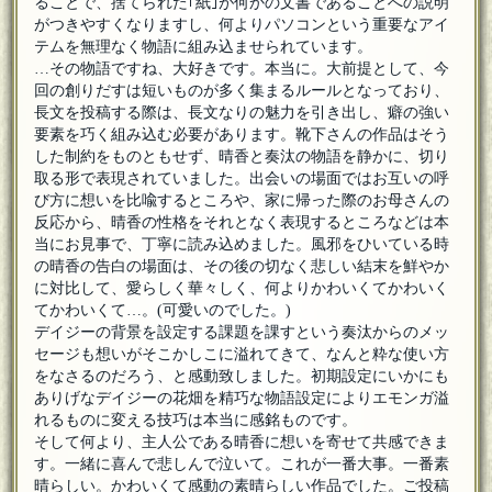
ることで、捨てられた｢紙｣が何かの文書であることへの説明
がつきやすくなりますし、何よりパソコンという重要なアイ
テムを無理なく物語に組み込ませられています。
…その物語ですね、大好きです。本当に。大前提として、今
回の創りだすは短いものが多く集まるルールとなっており、
長文を投稿する際は、長文なりの魅力を引き出し、癖の強い
要素を巧く組み込む必要があります。靴下さんの作品はそう
した制約をものともせず、晴香と奏汰の物語を静かに、切り
取る形で表現されていました。出会いの場面ではお互いの呼
び方に想いを比喩するところや、家に帰った際のお母さんの
反応から、晴香の性格をそれとなく表現するところなどは本
当にお見事で、丁寧に読み込めました。風邪をひいている時
の晴香の告白の場面は、その後の切なく悲しい結末を鮮やか
に対比して、愛らしく華々しく、何よりかわいくてかわいく
てかわいくて…。(可愛いのでした。)
デイジーの背景を設定する課題を課すという奏汰からのメッ
セージも想いがそこかしこに溢れてきて、なんと粋な使い方
をなさるのだろう、と感動致しました。初期設定にいかにも
ありげなデイジーの花畑を精巧な物語設定によりエモンガ溢
れるものに変える技巧は本当に感銘ものです。
そして何より、主人公である晴香に想いを寄せて共感できま
す。一緒に喜んで悲しんで泣いて。これが一番大事。一番素
晴らしい。かわいくて感動の素晴らしい作品でした。ご投稿