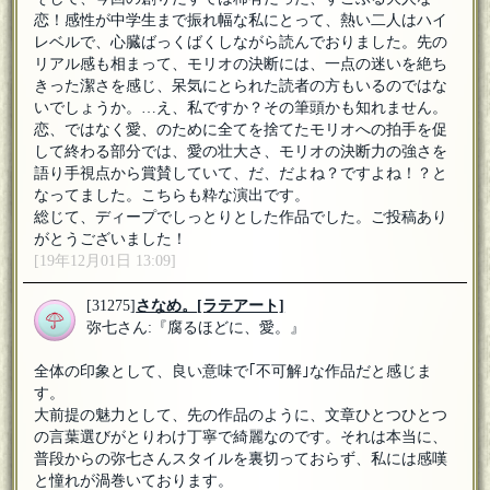
恋！感性が中学生まで振れ幅な私にとって、熱い二人はハイ
レベルで、心臓ばっくばくしながら読んでおりました。先の
リアル感も相まって、モリオの決断には、一点の迷いを絶ち
きった潔さを感じ、呆気にとられた読者の方もいるのではな
いでしょうか。…え、私ですか？その筆頭かも知れません。
恋、ではなく愛、のために全てを捨てたモリオへの拍手を促
して終わる部分では、愛の壮大さ、モリオの決断力の強さを
語り手視点から賞賛していて、だ、だよね？ですよね！？と
なってました。こちらも粋な演出です。
総じて、ディープでしっとりとした作品でした。ご投稿あり
がとうございました！
[19年12月01日 13:09]
[31275]
さなめ。
[ラテアート]
弥七さん:『腐るほどに、愛。』
全体の印象として、良い意味で｢不可解｣な作品だと感じま
す。
大前提の魅力として、先の作品のように、文章ひとつひとつ
の言葉選びがとりわけ丁寧で綺麗なのです。それは本当に、
普段からの弥七さんスタイルを裏切っておらず、私には感嘆
と憧れが渦巻いております。