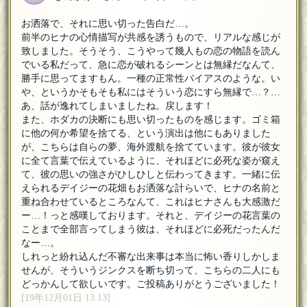
お洒落で、それに思い切った告白だ…。
前半のヒナの心情描写が共感を誘うもので、リアルな感じが
致しました。そうそう、こうやって幾人もの恋の物語を読ん
でいる私だって、急に恋が破れるシーンとは無縁だなんて、
勝手に思ってますもん。一種の正常性バイアスのような。い
や、というかそもそも私にはそういう恋にすら無縁で…？…
あ、話が逸れてしまいましたね。戻します！
また、ホダカの決断にも思い切ったものを感じます。ゴミ箱
に他の何か希望を捨てる、という演出は他にもありました
が、こちらは自らの夢、海外渡航を捨てています。彼が彼女
に全て言葉で伝えているように、それほどに必死な姿が窺え
て、彼の思いの強さがひしひしと伝わってきます。一緒に伝
えられるデイジーの花畑もお洒落な計らいで、ヒナの名前と
重ね合わせているところなんて、これはヒナさんも大感激だ
ー…！っと感嘆しております。それと、デイジーの花言葉の
ことまで全部言ってしまう彼は、それほどに必死だったんだ
なー…。
しれっと紛れ込んだ不審な出来事は本当に怖い香りしかしま
せんが、そういうジンクスを断ち切って、こちらの二人にも
どっかんして欲しいです。ご投稿ありがとうございました！
[19年12月01日 13:13]