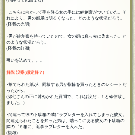
(雨降って気固まる)
･こちらに向かって手を降る女の手には絆創膏がついていた。そ
れにより、男の部屋は明るくなった。どのような状況だろう。
(怪我の光明)
･男が絆創膏を持っていたので、女の顔は真っ赤に染まった。ど
のような状況だろう。
(怪我の紅潮)
弔いを込めて。。。
解説 没案(想定解？)
･捨てられた紙が、同棲する男が指輪を買ったときのレシートだ
ったから。
(弥七さんの正に射ぬかれた質問で、これは没だ…！と確信致し
ました。)
･間違って彼の下駄箱の隣にラブレターを入れてしまった彼女。
間違えられたことを知った男は、端っこにある彼女の下駄箱の
隣のゴミ箱に、返事ラブレターを入れた。
(複雑)