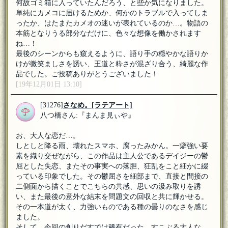
何故ゴミ箱に入っていたんだろう、と些か気になりました。
単純にカメコに届けるためか、何かのトラブルで入ってしま
ったか、はたまたカメオの迷いが表れているのか…。物語の
本筋となりうる部分なだけに、色々な想像を働かされます
ね…！
最後のシーンからも窺えるように、語り手の穏やかな語りか
けが微笑ましさを誘い、王道と粋さが混ざり合う、綺麗な作
品でした。ご投稿ありがとうございました！
[19年12月01日 13:10]
[31276]
さなめ。
[ラテアート]
八つ橋さん:『まんま見ぃや』
お、大人な恋だ…。
しとしと降る雨、壊れたスマホ、腐ったみかん。一癖強い要
素を織り交ぜながら、この作品は主人公であるデイジーの鬱
屈とした失恋、またその事実への落胆、狂乱をこと細かに綴
っている印象でした。その鬱屈さを細部まで、直接と間接の
二側面から描くことでこちらの共感、思いの汲み取りを誘
い、また最後の意外な結末を問題文の回収と共に輝かせる。
その一本道が太く、力強いものである種の曇りのなさを感じ
ました。
そして、今回の創りだすでは稀有だった、すこぶる大人な