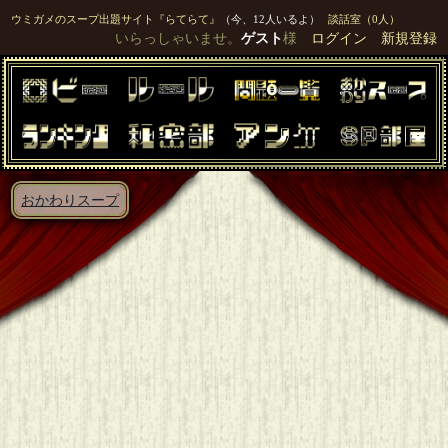
ウミガメのスープ出題サイト『らてらて』
（今、12人いるよ）
談話室（0人）
いらっしゃいませ。
ゲスト
様
ログイン
新規登録
おかわりスープ