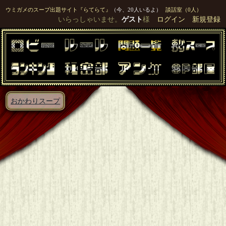
ウミガメのスープ出題サイト『らてらて』
（今、20人いるよ）
談話室（0人）
いらっしゃいませ。
ゲスト
様
ログイン
新規登録
おかわりスープ