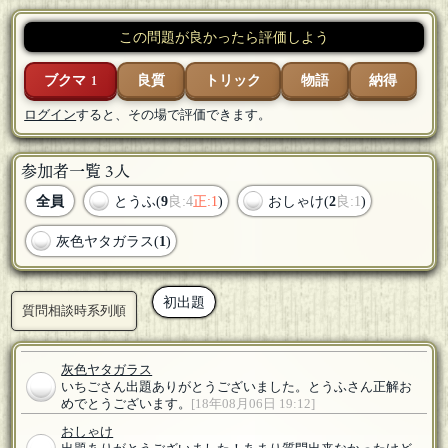
この問題が良かったら評価しよう
ブクマ
良質
トリック
物語
納得
1
ログイン
すると、その場で評価できます。
参加者一覧 3人
全員
とうふ(
9
良:4
正:1
)
おしゃけ(
2
良:1
)
灰色ヤタガラス(
1
)
初出題
質問相談時系列順
灰色ヤタガラス
いちごさん出題ありがとうございました。とうふさん正解お
めでとうございます。
[18年08月06日 19:12]
おしゃけ