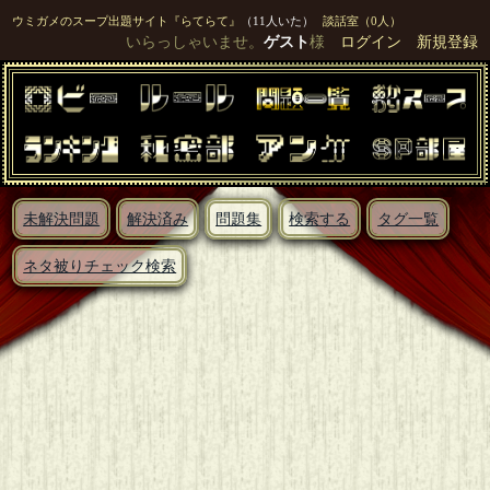
ウミガメのスープ出題サイト『らてらて』
（11人いた）
談話室（0人）
いらっしゃいませ。
ゲスト
様
ログイン
新規登録
未解決問題
解決済み
問題集
検索する
タグ一覧
ネタ被りチェック検索