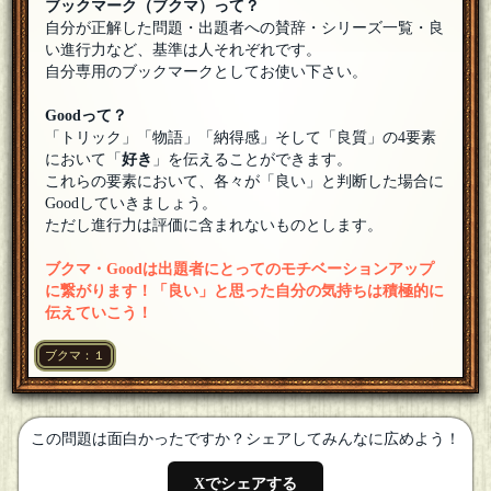
ブックマーク（ブクマ）って？
自分が正解した問題・出題者への賛辞・シリーズ一覧・良
い進行力など、基準は人それぞれです。
自分専用のブックマークとしてお使い下さい。
Goodって？
「トリック」「物語」「納得感」そして「良質」の4要素
において「
好き
」を伝えることができます。
これらの要素において、各々が「良い」と判断した場合に
Goodしていきましょう。
ただし進行力は評価に含まれないものとします。
ブクマ・Goodは出題者にとってのモチベーションアップ
に繋がります！「良い」と思った自分の気持ちは積極的に
伝えていこう！
ブクマ：１
この問題は面白かったですか？シェアしてみんなに広めよう！
Xでシェアする