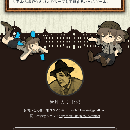
リアルの場でウミガメのスープを出題するためのツール。
管理人：上杉
お問い合わせ（未ログイン可）：
suihei.latelate@gmail.com
問い合わせページ：
https://late-late.jp/main/contact