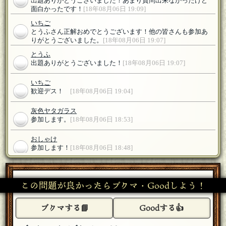
出題ありがとうございました！あまり質問出来なかったけど
面白かったです！
[18年08月06日 19:09]
いちご
とうふさん正解おめでとうございます！他の皆さんも参加あ
りがとうございました。
[18年08月06日 19:07]
とうふ
出題ありがとうございました！
[18年08月06日 19:07]
いちご
歓迎デス！
[18年08月06日 19:04]
灰色ヤタガラス
参加します。
[18年08月06日 18:53]
おしゃけ
参加します！
[18年08月06日 18:48]
いちご
ようこそ!
[18年08月06日 18:47]
この問題が良かったらブクマ・Goodしよう！
とうふ
参加しますね
[編集済]
[18年08月06日 18:45]
ブクマする📘
Goodする👍