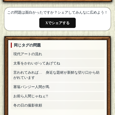
せん。
[18年08月08日 11:32]
わびすけ
この問題は面白かったですか？シェアしてみんなに広めよう！
参加させて頂きます
[18年08月08日 09:04]
Xでシェアする
ZERO
[１０問出題]
大きい山さん、よろしくお願いします。
[18年08月06日 23:08]
大きい山
参加します
[18年08月06日 22:47]
同じタグの問題
ZERO
[１０問出題]
現代アートの流れ
藤井さん、よろしくお願いします。
[18年08月06日 16:35]
太客をかわいがってあげてね
藤井
パトラッシュ……参加します
[18年08月06日 16:12]
言われてみれば… 身近な題材が新鮮な切り口から紡
がれています
ZERO
[１０問出題]
ミゼルさん、よろしくお願いします。
[18年08月06日 15:53]
塞翁バンジー人間が馬
お前ら人間じゃねぇ!!
ZERO
[１０問出題]
OUTISさん、いちごさん、夜船さん、よろしくお願いしま
す。
[18年08月06日 15:52]
冬の日の撮影依頼
ミゼル