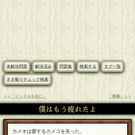
未解決問題
解決済み
問題集
検索する
タグ一覧
ネタ被りチェック検索
＜＜「インド人を右に」
「奥義」＞＞
僕はもう疲れたよ
カメオは愛するカメコを失った。