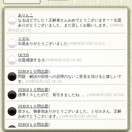
ありんこ
なるほどでした！正解者さんおめでとうございます＾＾出題
ありがとうございました、また宜しくお願いします。
[18年08
月10日 22:13]
ミゼル
出題ありがとうございました
[18年08月10日 22:01]
OUTIS
出題感謝するヨ
[18年08月10日 18:30]
ZERO
[１０問出題]
問題・解説や回答への忌憚のないご意見を頂けると嬉しいで
す。
[18年08月10日 18:26]
ZERO
[１０問出題]
誘導ミスしたので、長引きましたね…。
[18年08月10日 18:24]
ZERO
[１０問出題]
皆さん、御参加ありがとうございました。ミゼルさん、正解
おめでとうございます。
[18年08月10日 18:24]
ZERO
[１０問出題]
馬龍さん、よろしくお願いします。
[18年08月10日 15:05]