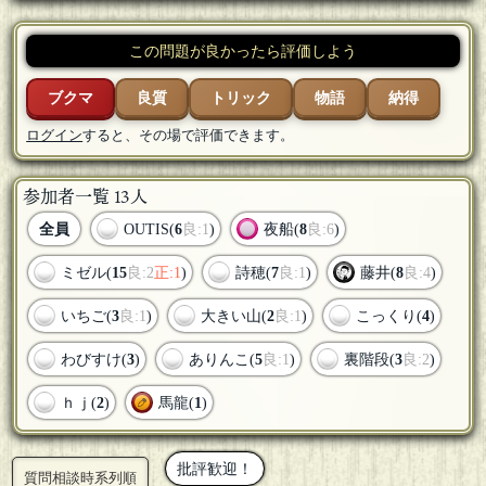
この問題が良かったら評価しよう
ブクマ
良質
トリック
物語
納得
ログイン
すると、その場で評価できます。
参加者一覧 13人
全員
OUTIS(
6
良:1
)
夜船(
8
良:6
)
ミゼル(
15
良:2
正:1
)
詩穂(
7
良:1
)
藤井(
8
良:4
)
いちご(
3
良:1
)
大きい山(
2
良:1
)
こっくり(
4
)
わびすけ(
3
)
ありんこ(
5
良:1
)
裏階段(
3
良:2
)
ｈｊ(
2
)
馬龍(
1
)
批評歓迎！
質問相談時系列順