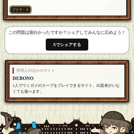
こんばんは、参加させていただきます。
[18年05月30日 23:00]
ブクマ：４
砂浜ウミガメ
[１０問出題]
参加しまっす
[18年05月30日 23:00]
この問題は面白かったですか？シェアしてみんなに広めよう！
鯖缶の湯
[１問出題]
参加させていただきます。
[18年05月30日 22:58]
Xでシェアする
至告
二作目です。今回は二重にトリックを仕掛けさせていただき
ました。お手柔らかにお願いします。
[18年05月30日 22:57]
管理人のほかのサイト
DEBONO
1人でウミガメのスープをプレイできるサイト。出題者がいな
くても遊べます。