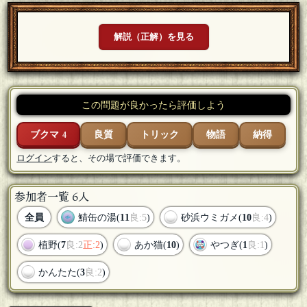
解説（正解）を見る
この問題が良かったら評価しよう
ブクマ
良質
トリック
物語
納得
4
ログイン
すると、その場で評価できます。
参加者一覧 6人
全員
鯖缶の湯(
11
良:5
)
砂浜ウミガメ(
10
良:4
)
植野(
7
良:2
正:2
)
あか猫(
10
)
やつぎ(
1
良:1
)
かんたた(
3
良:2
)