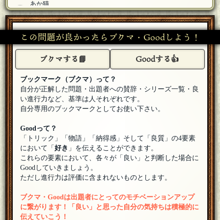
あか猫
なるほど...
[18年05月30日 23:46]
至告
この問題が良かったらブクマ・Goodしよう！
今回は「アランが破ったのはノックスの十戒の二条」「アラ
ンの小説がヒットしたので称賛された」がキーでした～！参
加、ありがとうございました。
ブクマする📘
[18年05月30日 23:46]
Goodする👍
やつぎ
ブックマーク（ブクマ）って？
参加というのもおこがましいですが、一つだけ思い付きを投
下させていただきます
[18年05月30日 23:32]
自分が正解した問題・出題者への賛辞・シリーズ一覧・良
い進行力など、基準は人それぞれです。
かんたた
自分専用のブックマークとしてお使い下さい。
参加いたします。よろしくお願いします。
[18年05月30日
23:31]
Goodって？
砂浜ウミガメ
[１０問出題]
「トリック」「物語」「納得感」そして「良質」の4要素
私の頭じゃもう思いつかん・・・
[18年05月30日 23:27]
において「
好き
」を伝えることができます。
これらの要素において、各々が「良い」と判断した場合に
至告
Goodしていきましょう。
戒律の認識の差異、ですかね。矛盾はしてませんよ。
[18年05
月30日 23:23]
ただし進行力は評価に含まれないものとします。
鯖缶の湯
[１問出題]
ブクマ・Goodは出題者にとってのモチベーションアップ
14の答えが問題文の状況と矛盾していると思うのは私だけ？
[編集済]
[18年05月30日 23:21]
に繋がります！「良い」と思った自分の気持ちは積極的に
伝えていこう！
植野