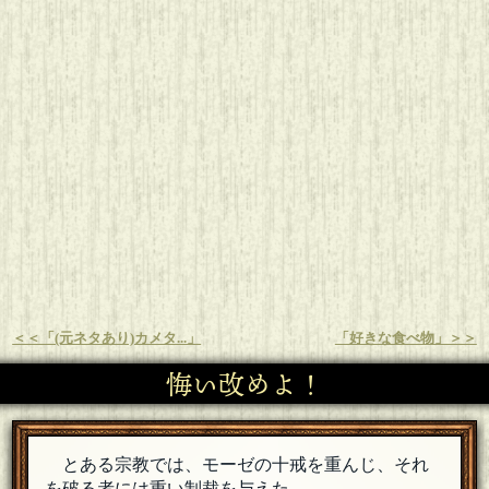
＜＜「(元ネタあり)カメタ...」
「好きな食べ物」＞＞
悔い改めよ！
とある宗教では、モーゼの十戒を重んじ、それ
を破る者には重い制裁を与えた。