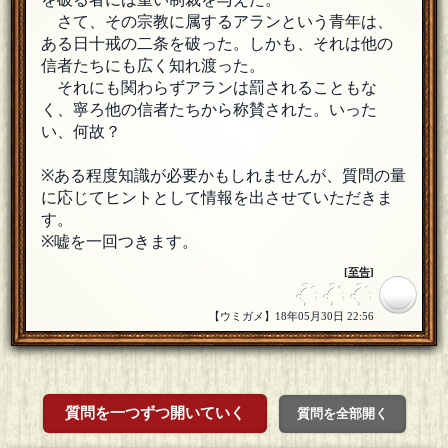
さて、その宗教に属するアランという青年は、
ある日十戒の二条を破った。しかも、それは他の
信者たちにも広く知れ渡った。
それにも関わらずアランは罰されることもな
く、寧ろ他の信者たちから称賛された。いった
い、何故？
※ある程度知識が必要かもしれませんが、質問の量
に応じてヒントとして情報を出させていただきま
す。
※嘘を一回つきます。
[
至告
]
【ウミガメ】18年05月30日 22:56
質問を一つずつ開いていく
質問を全部開く