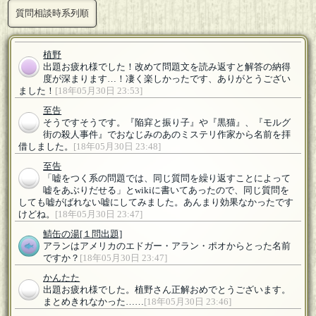
質問相談時系列順
植野
出題お疲れ様でした！改めて問題文を読み返すと解答の納得
度が深まります…！凄く楽しかったです、ありがとうござい
ました！
[18年05月30日 23:53]
至告
そうですそうです。『陥穽と振り子』や『黒猫』、『モルグ
街の殺人事件』でおなじみのあのミステリ作家から名前を拝
借しました。
[18年05月30日 23:48]
至告
「嘘をつく系の問題では、同じ質問を繰り返すことによって
嘘をあぶりだせる」とwikiに書いてあったので、同じ質問を
しても嘘がばれない嘘にしてみました。あんまり効果なかったです
けどね。
[18年05月30日 23:47]
鯖缶の湯
[１問出題]
アランはアメリカのエドガー・アラン・ポオからとった名前
ですか？
[18年05月30日 23:47]
かんたた
出題お疲れ様でした。植野さん正解おめでとうございます。
まとめきれなかった……
[18年05月30日 23:46]