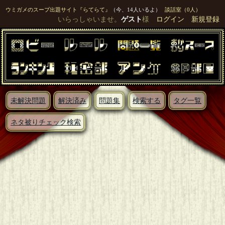
ウミガメのスープ出題サイト『らてらて』
（今、14人いるよ）
談話室（0人）
いらっしゃいませ。
ゲスト
様
ログイン
新規登録
未解決問題
解決済み
問題集
検索する
タグ一覧
ネタ被りチェック検索