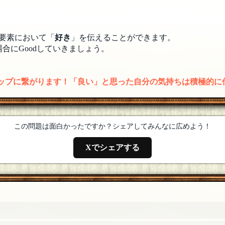
要素において「
好き
」を伝えることができます。
31日 22:30]
合にGoodしていきましょう。
アップに繋がります！「良い」と思った自分の気持ちは積極的に
[18年07月31日 22:20]
この問題は面白かったですか？シェアしてみんなに広めよう！
Xでシェアする
8年07月31日 22:10]
7月31日 22:09]