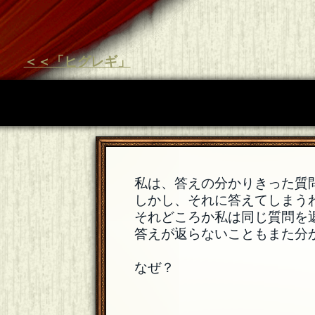
＜＜「ヒグレギ」
私は、答えの分かりきった質
しかし、それに答えてしまう
それどころか私は同じ質問を
答えが返らないこともまた分
なぜ？