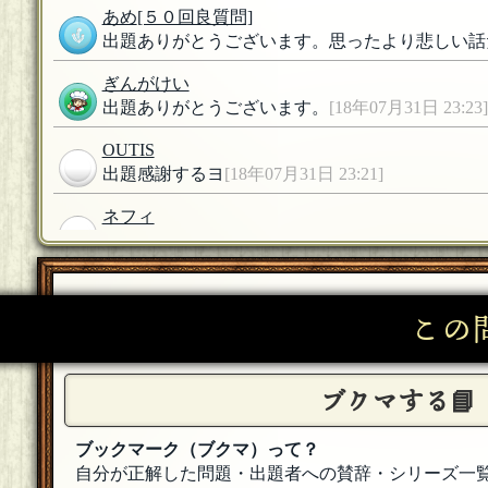
あめ
[５０回良質問]
出題ありがとうございます。思ったより悲しい話だ
ぎんがけい
出題ありがとうございます。
[18年07月31日 23:23]
OUTIS
出題感謝するヨ
[18年07月31日 23:21]
ネフィ
皆様ご参加ありがとうございました。パブロンさ
ネフィ
ウメ煎餅さん、ご参加ありがとうございます
[18年
この
ウメ煎餅
参加しますよろしくお願いいたします
[18年07月31
ブクマする📘
ネフィ
茶飲みご隠居さん、ご参加ありがとうございます
ブックマーク（ブクマ）って？
自分が正解した問題・出題者への賛辞・シリーズ一
茶飲みご隠居