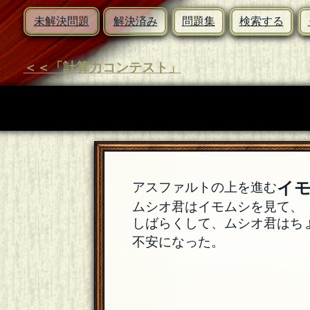
未解決問題
解決済み
問題集
検索する
＜＜「計算力コンテスト」
イ
アスファルトの上を進む
ムシオ君はイモムシを見て、
しばらくして、ムシオ君はち
不安になった。