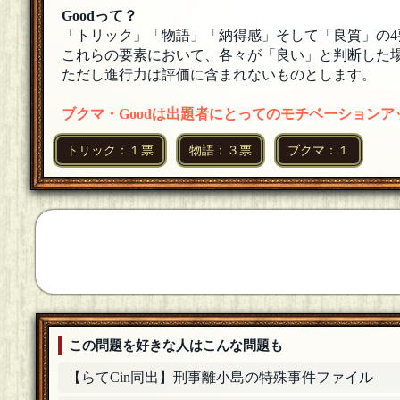
皆さま、ご参加ありがとうございました(*^^*) 累
Goodって？
「トリック」「物語」「納得感」そして「良質」の4
ニックネーム
これらの要素において、各々が「良い」と判断した場
ぶるちゃんさん、Square@無糖さん、ご参加ありが
ただし進行力は評価に含まれないものとします。
ぶるちゃん
ブクマ・Goodは出題者にとってのモチベーション
参加します
[19年10月21日 03:01]
トリック：１票
物語：３票
ブクマ：１
ニックネーム
あかぼんたんさん、ご参加ありがとうございます(*^
ニックネーム
累積するさん、ご参加ありがとうございます(*^^*
累積する
参加します
[19年10月20日 01:22]
ニックネーム
リリィさん、ご参加ありがとうございます(*^^*)
この問題を好きな人はこんな問題も
リリィ
【らてCin同出】刑事離小島の特殊事件ファイル
参加します～
[19年10月19日 23:29]