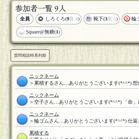
参加者一覧 9人
全員
しろくろ(
9
良:4
)
靴下(
3
良:1
)
輪
Square@無糖(
1
)
質問相談時系列順
ニックネーム
＞累積するさん…ありがとうございます(*^^*) 想
ニックネーム
＞空子さん…ありがとうございます(*^^*) 「命
ニックネーム
＞輪ゴムさん…ありがとうございます(*^^*) 仕返
累積する