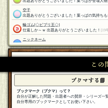
出題ありがとうございました！葉っぱが登場人物
空子
出題ありがとうございました！葉っぱの気持ちも
輪ゴム
[◇ビブリ王◇]
仕返しか～ｗ 出題ありがとうございました！
[19
ニックネーム
＞靴下さん…ありがとうございます(*^^*) なん
靴下
[バッジメイカー]
出題ありがとうございました！ 葉っぱさんも、イ
この
ニックネーム
＞しろくろさん…ありがとうございます(*^^*) 葉
ブクマする📘
[19年10月21日 10:17]
しろくろ
ブックマーク（ブクマ）って？
葉っぱさんのしかいし(なぜか変換出来ない)こわ
自分が正解した問題・出題者への賛辞・シリーズ一
21日 10:10]
自分専用のブックマークとしてお使い下さい。
ニックネーム