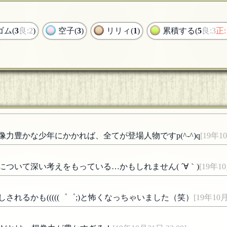
ゴム(
3
良:2
)
空子(
3
)
リリィ(
1
)
累積する(
5
良:3
正:
像力豊かな少年にかかれば、全てが登場人物ですp(^-^)q
[19年10
」について深い考えをもっている…かもしれません( ´∀｀)
[19年10
しされるかも(((((゜゜;)と怖くなっちゃいました（笑）
[19年10月