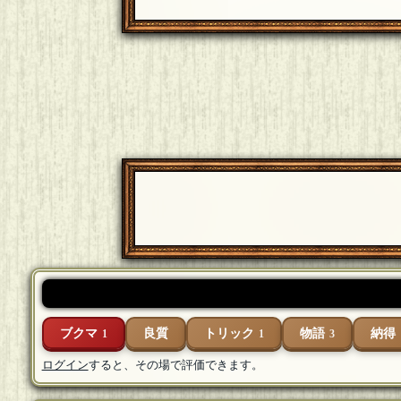
ブクマ
良質
トリック
物語
納得
1
1
3
ログイン
すると、その場で評価できます。