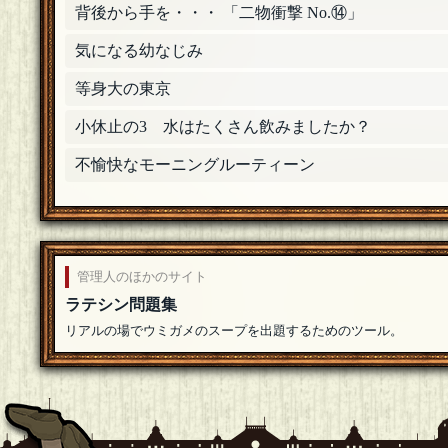
背後から手を・・・ 「二物衝撃 No.⑭」
ニックネーム
気になる幼なじみ
空子さん、ご参加ありがとうございます(*^^*)
[1
等身大の東京
空子
参加します
[19年10月19日 16:58]
小休止の3 水はたくさん飲みましたか？
ニックネーム
不愉快なモーニングルーティーン
しろくろさん、靴下さん、輪ゴムさん、ご参加ありが
輪ゴム
[◇ビブリ王◇]
参加します
[19年10月18日 17:43]
靴下
[バッジメイカー]
管理人のほかのサイト
参加します！
[19年10月18日 15:50]
ラテシン問題集
リアルの場でウミガメのスープを出題するためのツール。
しろくろ
参加します、よろしくお願いします〜
[19年10月18
ニックネーム
返答は少々遅れますが、お気軽にご参加ください