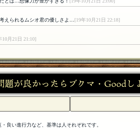
だとは…想像力が豊かすぎる！
[19年10月21日 23:00]
考えられるムシオ君の優しさよ…
[19年10月21日 22:18]
年10月21日 21:10]
て自己犠牲精神の美しい葉っぱさんなのでしょう(ToT)
[19年10月21
モムシさんに生きて欲しがっていたと思いましょう^ ^
[19年10
問題が良かったらブクマ・Goodし
っぱさんからすれば迷惑な話だったわけです( ´_ゝ`)（“しかえし
…！w なるほど、お礼参り的な感じだったのですね〜 ニック
覧・良い進行力など、基準は人それぞれです。