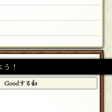
日 17:21]
月21日 12:30]
よう！
”と入力すれば変換されると思いますよ(^^)d ）
[編集済]
Goodする👍
ネームさん、出題ありがとうございました〜！
[19年10月