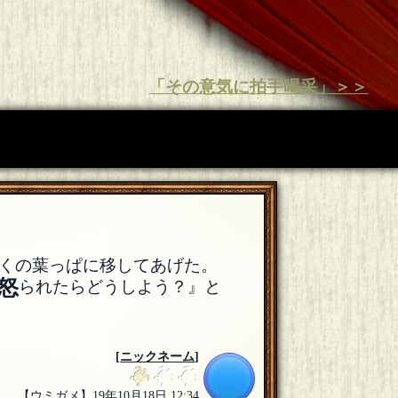
「その意気に拍手喝采」＞＞
くの葉っぱに移してあげた。
怒
られたらどうしよう？』と
[
ニックネーム
]
【ウミガメ】19年10月18日 12:34