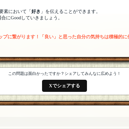
積するさん、FAおめでとうございます＼(^-^)／
[編集済]
[19年1
要素において「
好き
」を伝えることができます。
合にGoodしていきましょう。
とうございます(*^^*)
[19年10月21日 08:55]
アップに繋がります！「良い」と思った自分の気持ちは積極的に
^*)
[19年10月20日 17:48]
この問題は面白かったですか？シェアしてみんなに広めよう！
)
[19年10月20日 03:31]
Xでシェアする
[19年10月20日 01:17]