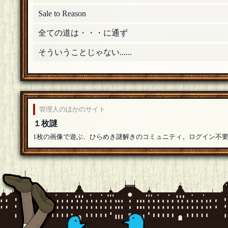
Sale to Reason
全ての道は・・・に通ず
そういうことじゃない......
管理人のほかのサイト
１枚謎
1枚の画像で遊ぶ、ひらめき謎解きのコミュニティ。ログイン不