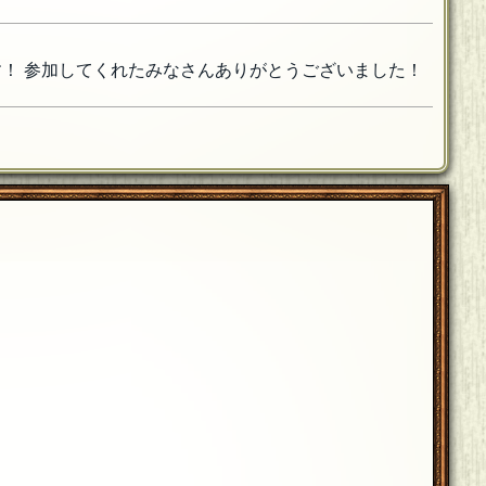
す！ 参加してくれたみなさんありがとうございました！
もりでした。
[18年07月28日 23:34]