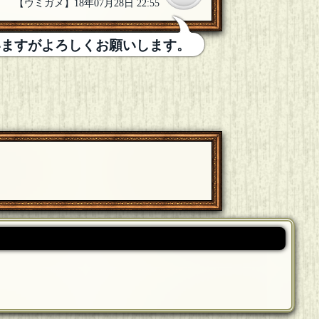
【ウミガメ】18年07月28日 22:55
いますがよろしくお願いします。