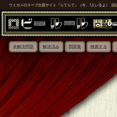
ウミガメのスープ出題サイト『らてらて』
（今、7人いるよ）
談
未解決問題
解決済み
問題集
検索する