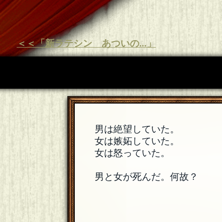
＜＜「新ラテシン あついの...」
男は絶望していた。
女は嫉妬していた。
女は怒っていた。
男と女が死んだ。何故？