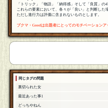
「トリック」「物語」「納得感」そして「良質」の4
これらの要素において、各々が「良い」と判断した場
ただし進行力は評価に含まれないものとします。
ブクマ・Goodは出題者にとってのモチベーション
同じタグの問題
裏切られた女
最近あった事1
どっちやねん