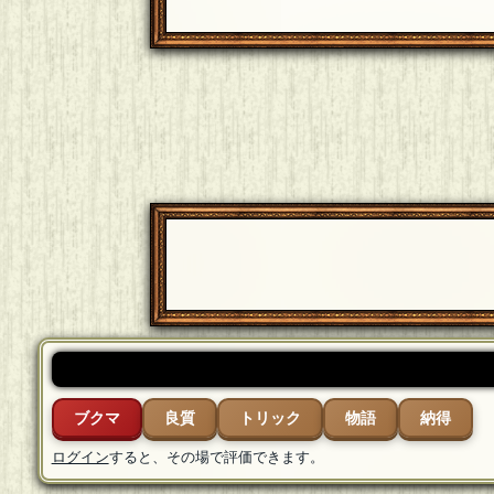
ブクマ
良質
トリック
物語
納得
ログイン
すると、その場で評価できます。