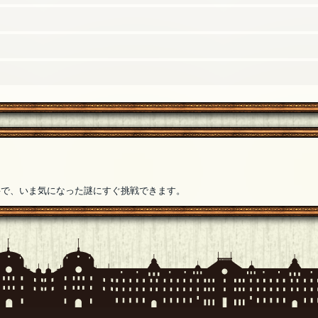
要で、いま気になった謎にすぐ挑戦できます。