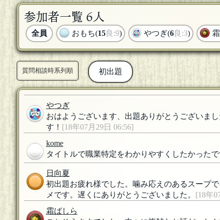
参加者一覧 6人
全員
おもち(
15
良:9
)
やつぎ(
6
良:3
)
霜
質問相談時系列順
初出題
やつぎ
おはようございます、出題ありがとうございまし
す！
[18年07月29日 06:56]
kome
タイトルで職業特定をわかりやすくしたかったですね..
日向夏
初出題お疲れ様でした。噛み応えのあるスープで
メです。遅くにありがとうございました。
[18年0
霜ばしら