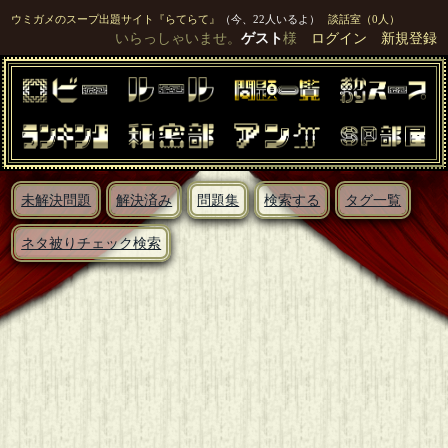
ウミガメのスープ出題サイト『らてらて』
（今、22人いるよ）
談話室（0人）
いらっしゃいませ。
ゲスト
様
ログイン
新規登録
未解決問題
解決済み
問題集
検索する
タグ一覧
ネタ被りチェック検索