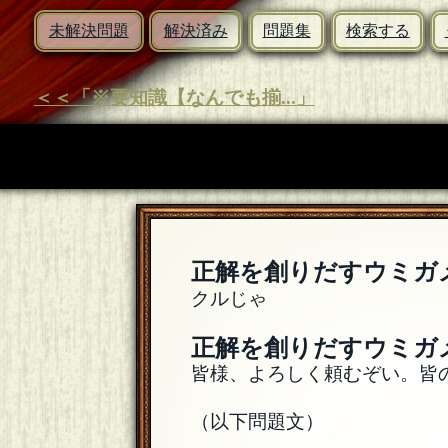
未解決問題
解決済み
問題集
検索する
＜＜「※要知識【なんでも揃...」
正解を創りだすウミガ
クルじゃ
正解を創りだすウミガ
皆様、よろしく頼むぞい。皆
（以下問題文）