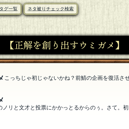
タグ一覧
ネタ被りチェック検索
【正解を創り出すウミガメ】
メ
こっちじゃ初じゃないかね？前鯖の企画を復活さ
メ
のノリと文才と投票にかかっとるからのぅ。さて。初