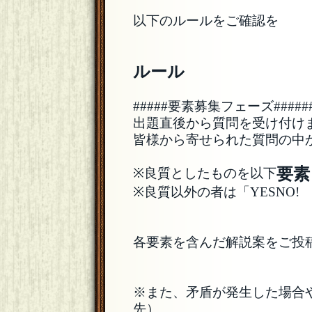
以下のルールをご確認を
ルール
#####要素募集フェーズ######
出題直後から質問を受け付け
皆様から寄せられた質問の中
要素
※良質としたものを以下
※良質以外の者は「YESNO
各要素を含んだ解説案をご投
※また、矛盾が発生した場合
先）