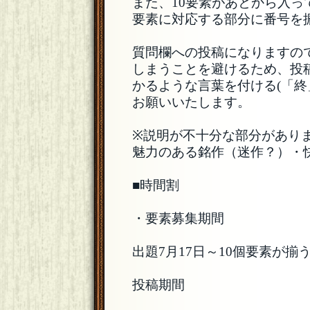
また、10要素があとから入
要素に対応する部分に番号を
質問欄への投稿になりますの
しまうことを避けるため、投
かるような言葉を付ける(「
お願いいたします。
※説明が不十分な部分があり
魅力のある銘作（迷作？）・
■時間割
・要素募集期間
出題7月17日～10個要素が揃
投稿期間