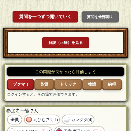
質問を一つずつ開いていく
質問を全部開く
解説（正解）を見る
この問題が良かったら評価しよう
ブクマ
良質
トリック
物語
納得
1
ログイン
すると、その場で評価できます。
参加者一覧 7人
全員
元ひむ(
7
良:1
)
カンダタ(
4
)