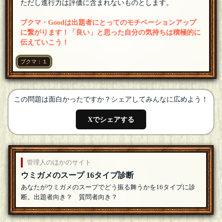
魔子さん、もう勘弁してください…（笑）
[18年07月16日
ただし進行力は評価に含まれないものとします。
23:10]
ブクマ・Goodは出題者にとってのモチベーションアップ
天童 魔子
笑いも取れて進展もできる美味しい展開なのです
[18年07月16
に繋がります！「良い」と思った自分の気持ちは積極的に
日 23:03]
伝えていこう！
カーマイン先生
[☆2018良いお年を]
ブクマ：１
あかん、8がツボってもた…（笑）
[18年07月16日 22:59]
カーマイン先生
[☆2018良いお年を]
びーんずさん、よろしくお願いいたします！
[18年07月16日
22:44]
この問題は面白かったですか？シェアしてみんなに広めよう！
びーんず
Xでシェアする
参加します
[18年07月16日 22:42]
カーマイン先生
[☆2018良いお年を]
逆火さん、よろしくお願いいたします！（さかびさんです
ね、ありがとうございます！）
[編集済]
[18年07月16日 22:38]
管理人のほかのサイト
逆火
ウミガメのスープ 16タイプ診断
参加させていただきます（さかびと読みます）
[編集済]
[18年
あなたがウミガメのスープでどう振る舞うかを16タイプに診
07月16日 22:37]
断。出題者向き？ 質問者向き？
カーマイン先生
[☆2018良いお年を]
魔子さん、よろしくお願いいたします！
[18年07月16日 22:33]