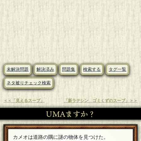
未解決問題
解決済み
問題集
検索する
タグ一覧
ネタ被りチェック検索
＜＜「見えるスープ」
「新ラテシン ゴミくずのスープ」＞＞
UMAますか？
カメオは道路の隅に謎の物体を見つけた。