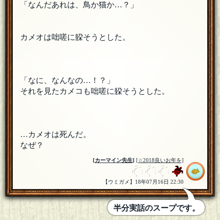
「なんだあれは、鳥か猫か…？」
カメオは咄嗟に躱そうとした。
「なに、なんなの…！？」
それを見たカメコも咄嗟に躱そうとした。
…カメオは死んだ。
なぜ？
[
カーマイン先生
]
[☆2018良いお年を]
【ウミガメ】18年07月16日 22:30
半分実話のスープです。