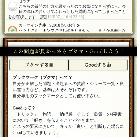
セツナ
こちらの質問の仕方が悪かったのでお気になさらずに～。今
日の流れのおかげでふわっとした質問になってしまったこと
をお詫びします…(笑)
[18年07月16日 23:38]
カーマイン先生
[☆2018良いお年を]
セツナさん、ホンマに申し訳ありません…。まさか真面目な
質問だったとは…。魔子さんの便乗だと思い込みました…
（笑）
[18年07月16日 23:29]
この問題が良かったらブクマ・Goodしよう！
セツナ
えっ、違うんです？猫に見えたことないんですか？白い猫見
つけて、にゃー？って近寄っていったらビニール袋だった経
ブクマする📘
Goodする👍
験したことないんですか！？(本気だった)
[編集済]
[18年07月16日
23:26]
ブックマーク（ブクマ）って？
カーマイン先生
[☆2018良いお年を]
自分が正解した問題・出題者への賛辞・シリーズ一覧・良
明日は筋肉痛を抱えて出社しそうです…
[18年07月16日 23:22]
い進行力など、基準は人それぞれです。
自分専用のブックマークとしてお使い下さい。
天童 魔子
(ﾟдﾟ)ｳﾏｰ
[18年07月16日 23:17]
Goodって？
カーマイン先生
[☆2018良いお年を]
「トリック」「物語」「納得感」そして「良質」の4要素
歯磨き粉を吹き出してPCが真っ白に…（笑）
[18年07月16日
において「
好き
」を伝えることができます。
23:17]
これらの要素において、各々が「良い」と判断した場合に
Goodしていきましょう。
カーマイン先生
[☆2018良いお年を]