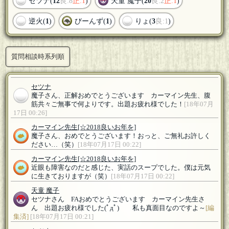
セツナ(
12
良:8
正:1
)
天童 魔子(
20
良:2
正:1
)
逆火(
1
)
びーんず(
1
)
りょ(
3
良:1
)
質問相談時系列順
セツナ
魔子さん、正解おめでとうございます カーマイン先生、腹
筋共々ご無事で何よりです。出題お疲れ様でした！
[18年07月
17日 00:26]
カーマイン先生
[☆2018良いお年を]
魔子さん、おめでとうございます！おっと、ご無礼お許しく
ださい…（笑）
[18年07月17日 00:22]
カーマイン先生
[☆2018良いお年を]
近眼も障害なのだと感じた、実話のスープでした。僕は元気
に生きておりますが（笑）
[18年07月17日 00:22]
天童 魔子
セツナさん FAおめでとうございます カーマイン先生さ
ん 出題お疲れ様でした(ﾟдﾟ)ゞ 私も真面目なのですよ～
[編
集済]
[18年07月17日 00:21]