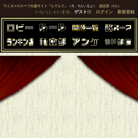
ウミガメのスープ出題サイト『らてらて』
（今、8人いるよ）
談話室（0人）
いらっしゃいませ。
ゲスト
様
ログイン
新規登録