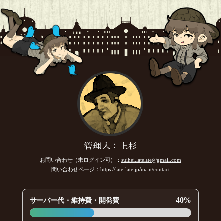
天童 魔子
参加します(ﾟдﾟ)ゞ
[18年07月16日 22:33]
カーマイン先生
[☆2018良いお年を]
元ひむさん、カンダタさん、セツナさん、よろしくお願いい
たします！
[18年07月16日 22:32]
セツナ
参加させていただきます！
[18年07月16日 22:31]
カンダタ
参加させていただきます
[18年07月16日 22:31]
元ひむ
参加します！
[18年07月16日 22:31]
管理人：上杉
お問い合わせ（未ログイン可）：
suihei.latelate@gmail.com
問い合わせページ：
https://late-late.jp/main/contact
40%
サーバー代・維持費・開発費