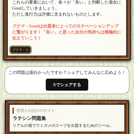
これらの要素において、各々が「良い」と判断した場合に
カラシラ
[１０ブクマ]
Goodしていきましょう。
ちくわさん（本物）さんようこそ
[18年07月16日 17:56]
ただし進行力は評価に含まれないものとします。
ちくわさん（本物）
ブクマ・Goodは出題者にとってのモチベーションアップ
参加させてもらいます。
[18年07月16日 17:51]
に繋がります！「良い」と思った自分の気持ちは積極的に
伝えていこう！
カラシラ
[１０ブクマ]
皆さん歓迎いたします
[18年07月16日 17:47]
ブクマ：１
この問題は面白かったですか？シェアしてみんなに広めよう！
Xでシェアする
管理人のほかのサイト
ラテシン問題集
リアルの場でウミガメのスープを出題するためのツール。