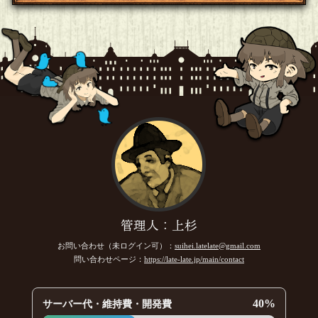
管理人：上杉
お問い合わせ（未ログイン可）：
suihei.latelate@gmail.com
問い合わせページ：
https://late-late.jp/main/contact
40%
サーバー代・維持費・開発費