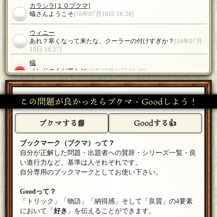
カラシラ
[１０ブクマ]
蟻さんようこそ
[18年07月16日 18:28]
ウィニー
あれ？寒くなって来たな、クーラーの付けすぎか？
[18年07月
16日 18:27]
蟻
インドの人が居んど
[18年07月16日 18:26]
蟻
この問題が良かったらブクマ・Goodしよう！
参加ー
[18年07月16日 18:23]
カラシラ
[１０ブクマ]
ブクマする📘
Goodする👍
りょさんようこそ
[18年07月16日 18:18]
ブックマーク（ブクマ）って？
りょ
自分が正解した問題・出題者への賛辞・シリーズ一覧・良
参加します。
[18年07月16日 18:17]
い進行力など、基準は人それぞれです。
自分専用のブックマークとしてお使い下さい。
カラシラ
[１０ブクマ]
ウィニーさんようこそ
[18年07月16日 18:12]
Goodって？
ウィニー
「トリック」「物語」「納得感」そして「良質」の4要素
参加させていただきます
[18年07月16日 18:10]
において「
好き
」を伝えることができます。