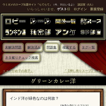
ウミガメのスープ出題サイト『らてらて』
（今、10人いるよ）
談話室（0人）
いらっしゃいませ。
ゲスト
様
ログイン
新規登録
未解決問題
解決済み
問題集
検索する
タグ一覧
ネタ被りチェック検索
＜＜「かめ子の息子」
「【押し売りスープ】」＞＞
グリーンカレー洋
インド洋が緑色なのは何故？
[
カラシラ
]
[１０ブクマ]