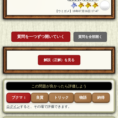
【ウミガメ】18年07月16日 17:47
質問を一つずつ開いていく
質問を全部開く
解説（正解）を見る
この問題が良かったら評価しよう
ブクマ
良質
トリック
物語
納得
1
ログイン
すると、その場で評価できます。