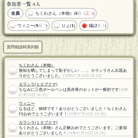
参加者一覧 4人
全員
ちくわさん（本物）(
6
良:4
正:1
)
ウィニー(
9
良:7
)
りょ(
1
)
蟻(
2
良:1
)
質問相談時系列順
ちくわさん（本物）
無知を晒してしまって恥ずかしい……。カラシラさん出題あ
りがとうございました。
[18年07月16日 18:35]
カラシラ
[１０ブクマ]
ちなみに三色ボールペンは黒赤青のセットが一般的です
[18年
07月16日 18:31]
ウィニー
なるほど、納得です！ありがとうございました！ちくわさん
FAおめでとうございます！
[18年07月16日 18:30]
カラシラ
[１０ブクマ]
ちくわさん（本物）さん正解おめでとうございます。ご参加
ありがとうございました！
[18年07月16日 18:29]