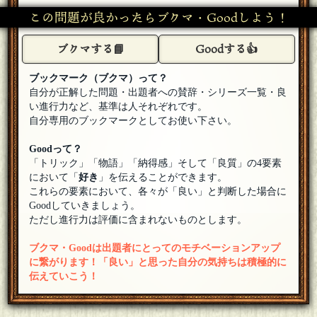
けいぴ
[１問正解]
この問題が良かったらブクマ・Goodしよう！
ガルマ・ザビは死んだ。なぜだ？という有名な台詞でした…
それにシャアが答えたのが「坊やだからさ」です
[18年07月16
日 21:40]
ブクマする📘
Goodする👍
ウィニー
参加させていただきます。漫画あんまり読まないですから、
ブックマーク（ブクマ）って？
思いつきません…
[18年07月16日 16:11]
自分が正解した問題・出題者への賛辞・シリーズ一覧・良
はなごん
い進行力など、基準は人それぞれです。
参加します。ハンターハンターのゴトーかなぁ
[18年07月16日
自分専用のブックマークとしてお使い下さい。
15:28]
アザゼル
Goodって？
皆様歓迎します せめてヴァニラアイスに一傷つけてその傷
「トリック」「物語」「納得感」そして「良質」の4要素
が勝敗を分けた！的なエピソードが欲しかった どんな死に
において「
好き
」を伝えることができます。
方ですか？（ガンダム知らないの） 旅団の二人は呆気なさ過ぎで
これらの要素において、各々が「良い」と判断した場合に
すね なーにテラフォーマーズに比べたら・・・
[18年07月16日
Goodしていきましょう。
12:03]
ただし進行力は評価に含まれないものとします。
OUTIS
参加させてもらうヨ ダンガンロンパの舞園さやかト赤松楓
ブクマ・Goodは出題者にとってのモチベーションアップ
かナ・・・ ヒロインや主人公ト思われた人物ノ死はショッ
クだったネ・・・
に繋がります！「良い」と思った自分の気持ちは積極的に
[18年07月16日 09:24]
伝えていこう！
やつぎ
おはようございます、参加させていただきます！ ハンター×
ハンターのゴトーさん他、あの人やこの人や色々な方々……