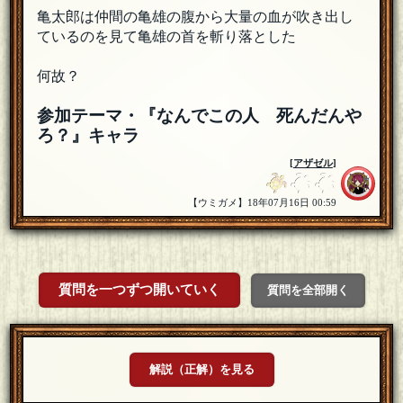
亀太郎は仲間の亀雄の腹から大量の血が吹き出し
ているのを見て亀雄の首を斬り落とした
何故？
参加テーマ・『なんでこの人 死んだんや
ろ？』キャラ
[
アザゼル
]
【ウミガメ】18年07月16日 00:59
質問を一つずつ開いていく
質問を全部開く
解説（正解）を見る