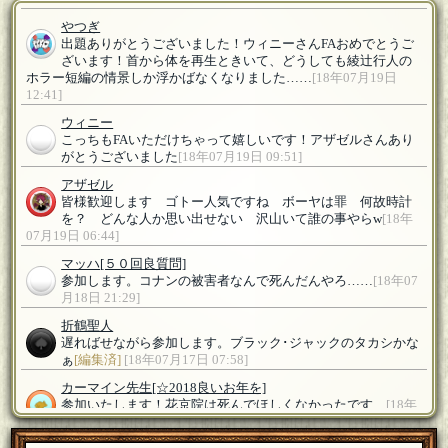
やつぎ
出題ありがとうございました！ウィニーさんFAおめでとうご
ざいます！首から体を再生ときいて、どうしても綾辻行人の
ホラー短編の情景しか浮かばなくなりました……
[18年07月19日
12:41]
ウィニー
こっちもFAいただけちゃって嬉しいです！アザゼルさんあり
がとうございました
[18年07月19日 09:51]
アザゼル
皆様歓迎します ゴトー人気ですね ボーヤは罪 何故時計
を？ どんな人か思い出せない 沢山いて誰の事やらw
[18年
07月19日 06:44]
マッハ
[５０回良質問]
参加します。コナンの被害者なんで死んだんやろ……
[18年07
月18日 21:29]
折鶴聖人
遅ればせながら参加します。ブラック･ジャックのタカシかな
ぁ
[編集済]
[18年07月17日 07:58]
カーマイン先生
[☆2018良いお年を]
参加いたします！花京院は死んでほしくなかったです…
[18年
07月16日 22:14]