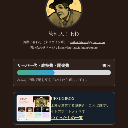
管理人：上杉
お問い合わせ（未ログイン可）：
suihei.latelate@gmail.com
問い合わせページ：
https://late-late.jp/main/contact
40%
サーバー代・維持費・開発費
みんなで遊び場を支えていけたら嬉しいです。
UESUGIBOX
上杉が運営する謎解き・ことば遊びサ
イトのポートフォリオ
つくったもの一覧