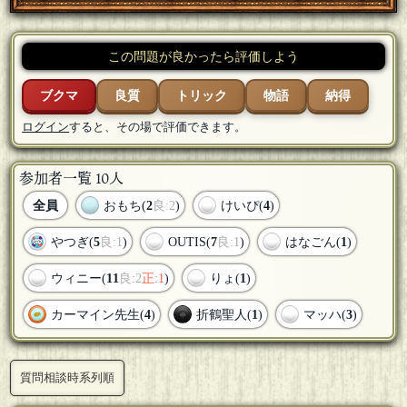
この問題が良かったら評価しよう
ブクマ
良質
トリック
物語
納得
ログイン
すると、その場で評価できます。
参加者一覧 10人
全員
おもち(
2
良:2
)
けいぴ(
4
)
やつぎ(
5
良:1
)
OUTIS(
7
良:1
)
はなごん(
1
)
ウィニー(
11
良:2
正:1
)
りょ(
1
)
カーマイン先生(
4
)
折鶴聖人(
1
)
マッハ(
3
)
質問相談時系列順