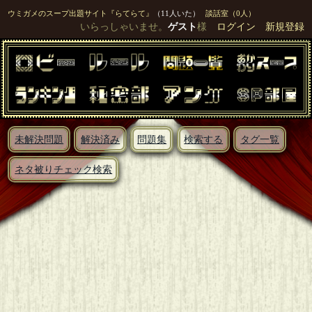
ウミガメのスープ出題サイト『らてらて』
（11人いた）
談話室（0人）
いらっしゃいませ。
ゲスト
様
ログイン
新規登録
未解決問題
解決済み
問題集
検索する
タグ一覧
ネタ被りチェック検索