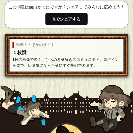
[18年07月16日 08:23]
この問題は面白かったですか？シェアしてみんなに広めよう！
けいぴ
[１問正解]
参加させていただきます。ガルマ・ザビ
[18年07月16日 01:12]
Xでシェアする
おもち
参加します。ジョジョ3部よりアブドゥル
[18年07月16日
01:02]
管理人のほかのサイト
１枚謎
1枚の画像で遊ぶ、ひらめき謎解きのコミュニティ。ログイン
不要で、いま気になった謎にすぐ挑戦できます。