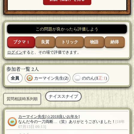
この問題が良かったら評価しよう
ブクマ
良質
トリック
物語
納得
1
ログイン
すると、その場で評価できます。
参加者一覧 2人
全員
カーマイン先生(
2
)
ののん(
1
正:1
)
ナイススナイプ
質問相談時系列順
カーマイン先生
[☆2018良いお年を]
なんだ今の一刀両断…（笑）ありがとうございました！
[18年
07月15日 09:13]