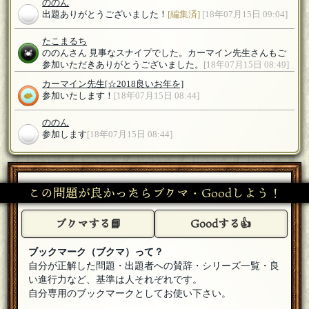
ののん
出題ありがとうございました！
[編集済]
[18年07月15日 09:04]
たこまるち
ののんさん 見事なスナイプでした。カーマイン先生さんもご
参加いただきありがとうございました。
[18年07月15日 08:49]
カーマイン先生
[☆2018良いお年を]
参加いたします！
[18年07月15日 08:44]
ののん
参加します
[18年07月15日 08:44]
この問題が良かったらブクマ・Goodしよう！
ブクマする📘
Goodする👍
ブックマーク（ブクマ）って？
自分が正解した問題・出題者への賛辞・シリーズ一覧・良
い進行力など、基準は人それぞれです。
自分専用のブックマークとしてお使い下さい。