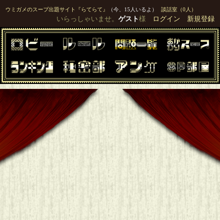
ウミガメのスープ出題サイト『らてらて』
（今、15人いるよ）
談話室（0人）
いらっしゃいませ。
ゲスト
様
ログイン
新規登録