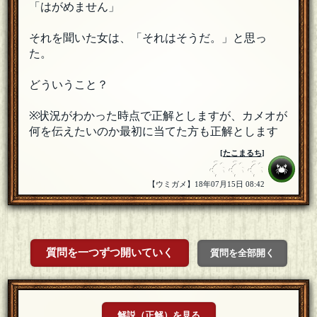
「はがめません」
それを聞いた女は、「それはそうだ。」と思っ
た。
どういうこと？
※状況がわかった時点で正解としますが、カメオが
何を伝えたいのか最初に当てた方も正解とします
[
たこまるち
]
【ウミガメ】18年07月15日 08:42
質問を一つずつ開いていく
質問を全部開く
解説（正解）を見る