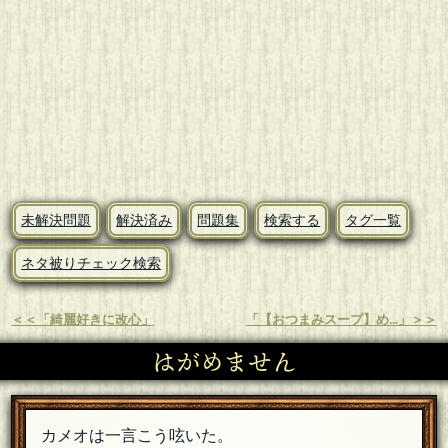
未解決問題
解決済み
問題集
検索する
タグ一覧
ネタ被りチェック検索
＜＜「綺麗好きに改心」
「【おつまみスープ】め...」＞＞
はがめません
カメオは一言こう呟いた。