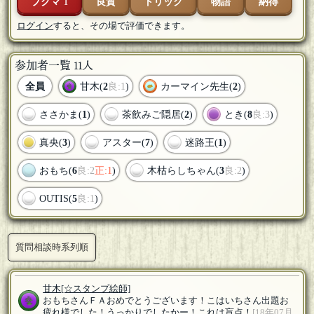
ブクマ
良質
トリック
物語
納得
1
ログイン
すると、その場で評価できます。
参加者一覧 11人
全員
甘木(
2
良:1
)
カーマイン先生(
2
)
ささかま(
1
)
茶飲みご隠居(
2
)
とき(
8
良:3
)
真央(
3
)
アスター(
7
)
迷路王(
1
)
おもち(
6
良:2
正:1
)
木枯らしちゃん(
3
良:2
)
OUTIS(
5
良:1
)
質問相談時系列順
甘木
[☆スタンプ絵師]
おもちさんＦＡおめでとうございます！こはいちさん出題お
疲れ様でした！うっかりでしたかー！これは盲点！
[18年07月