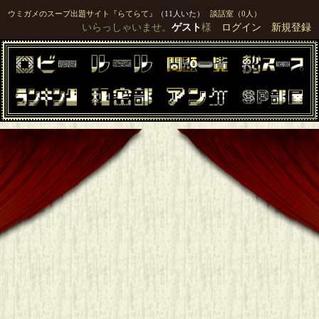
ウミガメのスープ出題サイト『らてらて』
（11人いた）
談話室（0人）
いらっしゃいませ。
ゲスト
様
ログイン
新規登録