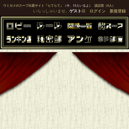
ウミガメのスープ出題サイト『らてらて』
（今、19人いるよ）
談話室（0人）
いらっしゃいませ。
ゲスト
様
ログイン
新規登録