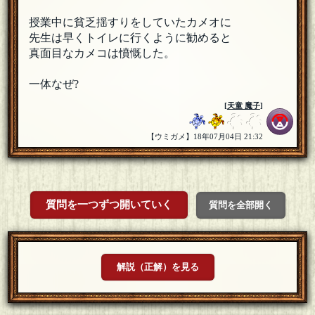
授業中に貧乏揺すりをしていたカメオに
先生は早くトイレに行くように勧めると
真面目なカメコは憤慨した。
一体なぜ?
[
天童 魔子
]
【ウミガメ】18年07月04日 21:32
質問を一つずつ開いていく
質問を全部開く
解説（正解）を見る