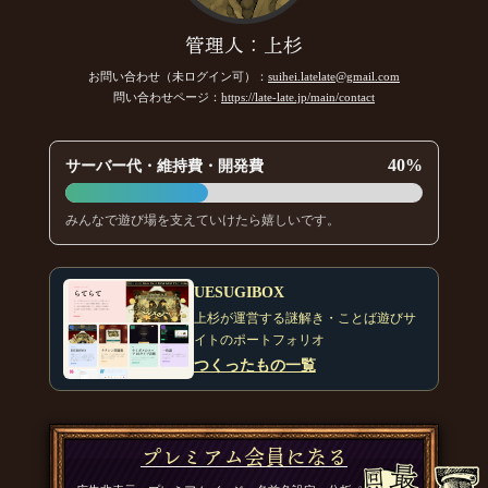
管理人：上杉
お問い合わせ（未ログイン可）：
suihei.latelate@gmail.com
問い合わせページ：
https://late-late.jp/main/contact
40%
サーバー代・維持費・開発費
みんなで遊び場を支えていけたら嬉しいです。
UESUGIBOX
上杉が運営する謎解き・ことば遊びサ
イトのポートフォリオ
つくったもの一覧
プレミアム会員になる