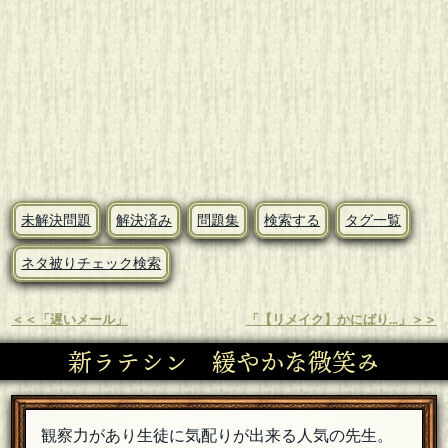
未解決問題
解決済み
問題集
検索する
タグ一覧
ネタ被りチェック検索
＜＜「遅いメール」
「【リメイク】かにばり...」＞＞
新ラテシン 緩やかな微笑み
観察力があり生徒に気配りが出来る人気の先生。