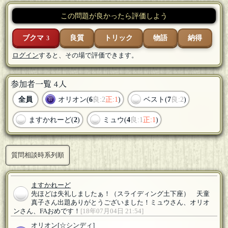
この問題が良かったら評価しよう
ブクマ
良質
トリック
物語
納得
3
ログイン
すると、その場で評価できます。
参加者一覧 4人
全員
オリオン(
6
良:2
正:1
)
ベスト(
7
良:2
)
ますかれーど(
2
)
ミュウ(
4
良:1
正:1
)
質問相談時系列順
ますかれーど
先ほどは失礼しましたぁ！（スライディング土下座） 天童
真子さん出題ありがとうございました！ミュウさん、オリオ
ンさん、FAおめです！
[18年07月04日 21:54]
オリオン
[☆シンディ]