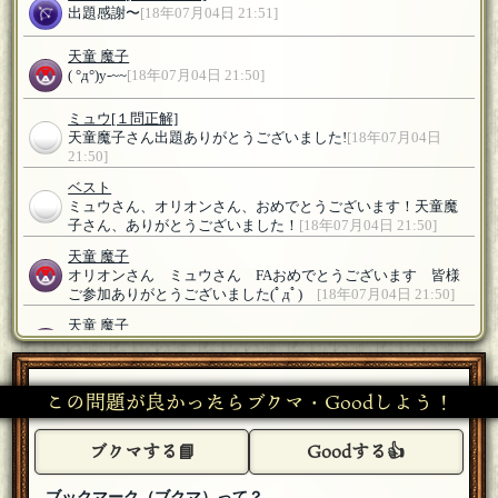
出題感謝〜
[18年07月04日 21:51]
天童 魔子
( °д°)y-~~
[18年07月04日 21:50]
ミュウ
[１問正解]
天童魔子さん出題ありがとうございました!
[18年07月04日
21:50]
ベスト
ミュウさん、オリオンさん、おめでとうございます！天童魔
子さん、ありがとうございました！
[18年07月04日 21:50]
天童 魔子
オリオンさん ミュウさん FAおめでとうございます 皆様
ご参加ありがとうございました(ﾟдﾟ)ゞ
[18年07月04日 21:50]
天童 魔子
ますかれーどさん ようこそなのです(ﾟдﾟ)ゞ
[18年07月04日
21:38]
この問題が良かったらブクマ・Goodしよう！
天童 魔子
あるあるなのですｗ
[18年07月04日 21:38]
ブクマする📘
Goodする👍
ますかれーど
ぎゃー間違えた...参加します泣
[編集済]
[18年07月04日 21:38]
ブックマーク（ブクマ）って？