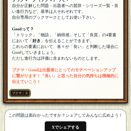
自分が正解した問題・出題者への賛辞・シリーズ一覧・良
天童 魔子
ミュウさん ようこそなのです(ﾟдﾟ)ゞ
[18年07月04日 21:37]
い進行力など、基準は人それぞれです。
自分専用のブックマークとしてお使い下さい。
ミュウ
[１問正解]
参加します。
[18年07月04日 21:36]
Goodって？
「トリック」「物語」「納得感」そして「良質」の4要素
天童 魔子
において「
好き
」を伝えることができます。
ベストさん ようこそなのです(ﾟдﾟ)ゞ
[18年07月04日 21:36]
これらの要素において、各々が「良い」と判断した場合に
Goodしていきましょう。
ベスト
ただし進行力は評価に含まれないものとします。
参加したいです！
[18年07月04日 21:35]
ブクマ・Goodは出題者にとってのモチベーションアップ
天童 魔子
に繋がります！「良い」と思った自分の気持ちは積極的に
オリオンさん ようこそなのです(ﾟдﾟ)ゞ
[18年07月04日
21:34]
伝えていこう！
オリオン
[☆シンディ]
ブクマ：３
500杯目のキリ番おめです。参加します。
[18年07月04日
21:33]
この問題は面白かったですか？シェアしてみんなに広めよう！
Xでシェアする