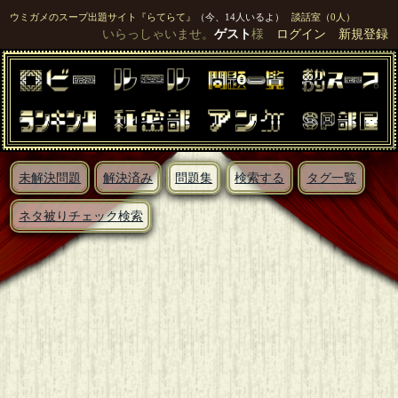
ウミガメのスープ出題サイト『らてらて』
（今、14人いるよ）
談話室（0人）
いらっしゃいませ。
ゲスト
様
ログイン
新規登録
未解決問題
解決済み
問題集
検索する
タグ一覧
ネタ被りチェック検索