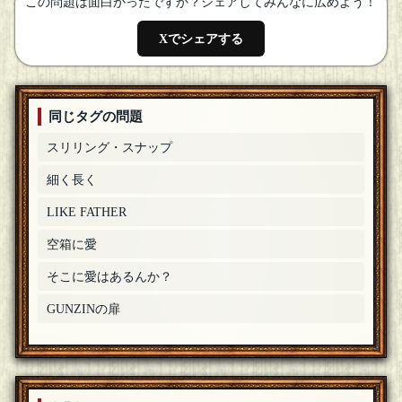
ボタンさん、歓迎します
[18年07月02日 22:45]
この問題は面白かったですか？シェアしてみんなに広めよう！
甘木
[☆スタンプ絵師]
Xでシェアする
どもー！参加します！
[18年07月02日 22:45]
ボタン
参加しま～す。
[18年07月02日 22:45]
同じタグの問題
3000才
スリリング・スナップ
ささかまさん、歓迎します
[18年07月02日 22:44]
細く長く
ささかま
参加します、よろしくお願いします。
[18年07月02日 22:44]
LIKE FATHER
3000才
空箱に愛
日向夏さん よろしくお願いいたします。
[18年07月02日
22:43]
そこに愛はあるんか？
日向夏
こんばんは。よろしくお願いします。
[18年07月02日 22:42]
GUNZINの扉
3000才
よろしくお願いいたします。答えを知っている方はロムでお
願いします。
[18年07月02日 22:41]