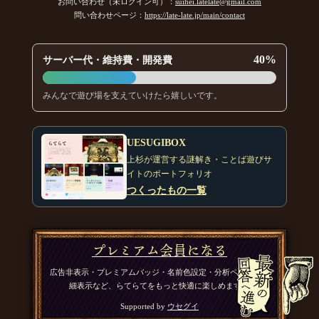
お問い合わせ（未ログイン可）：
suihei.latelate@gmail.com
問い合わせページ：
https://late-late.jp/main/contact
40%
サーバー代・維持費・開発費
みんなで遊び場を支えていけたら嬉しいです。
UESUGIBOX
上杉が運営する謎解き・ことば遊びサ
イトのポートフォリオ
つくったもの一覧
プレミアム会員になる
広告非表示・プレミアムバッジ・名前色設定・分析ページの詳
細表示など、らてらてをもっと快適に楽しめます。
Supported by
ウセグイ