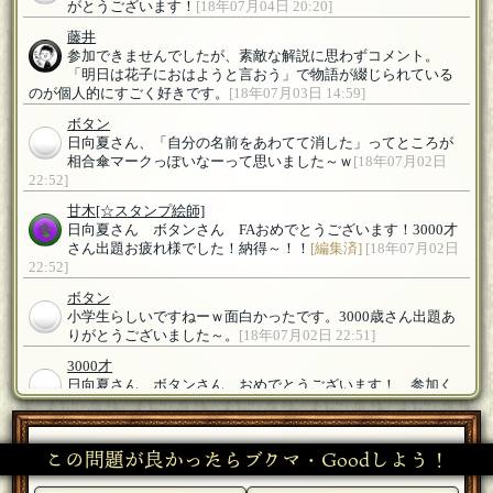
がとうございます！
[18年07月04日 20:20]
藤井
参加できませんでしたが、素敵な解説に思わずコメント。
「明日は花子におはようと言おう」で物語が綴じられている
のが個人的にすごく好きです。
[18年07月03日 14:59]
ボタン
日向夏さん、「自分の名前をあわてて消した」ってところが
相合傘マークっぽいなーって思いました～ｗ
[18年07月02日
22:52]
甘木
[☆スタンプ絵師]
日向夏さん ボタンさん FAおめでとうございます！3000才
さん出題お疲れ様でした！納得～！！
[編集済]
[18年07月02日
22:52]
ボタン
小学生らしいですねーｗ面白かったです。3000歳さん出題あ
りがとうございました～。
[18年07月02日 22:51]
3000才
日向夏さん、ボタンさん、おめでとうございます！ 参加く
ださった皆様、どうもありがとうございます！
[18年07月02日
22:50]
この問題が良かったらブクマ・Goodしよう！
日向夏
ボタンさんの質問が素晴らしくて乗っかかってしまいまし
た。ボタンさんFAおめです。3000才さん出題ありがとうござ