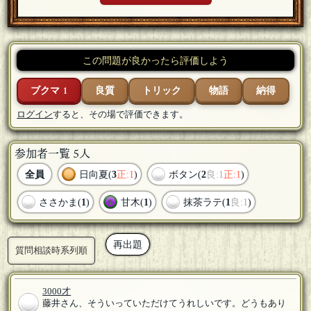
この問題が良かったら評価しよう
ブクマ
良質
トリック
物語
納得
1
ログイン
すると、その場で評価できます。
参加者一覧 5人
全員
日向夏(
3
正:1
)
ボタン(
2
良:1
正:1
)
ささかま(
1
)
甘木(
1
)
抹茶ラテ(
1
良:1
)
再出題
質問相談時系列順
3000才
藤井さん、そういっていただけてうれしいです。どうもあり