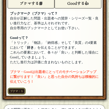
ブクマする📘
Goodする👍
いました。
[18年07月02日 22:50]
ささかま
ブックマーク（ブクマ）って？
3000才さん出題ありがとうございました！ボタンさん日向夏
自分が正解した問題・出題者への賛辞・シリーズ一覧・良
さんFAおめでとうございます！
[18年07月02日 22:49]
い進行力など、基準は人それぞれです。
3000才
自分専用のブックマークとしてお使い下さい。
たこまるちさん、すみません、正解が出てしまいまし
た。。。次の機会にどうぞよろしくお願いいたします。
[18年
Goodって？
07月02日 22:48]
「トリック」「物語」「納得感」そして「良質」の4要素
たこまるち
において「
好き
」を伝えることができます。
と思ったら終わりですかね？
[18年07月02日 22:48]
これらの要素において、各々が「良い」と判断した場合に
Goodしていきましょう。
たこまるち
ただし進行力は評価に含まれないものとします。
ちなみにこの問題が初参加となるので、ミスなどあるかもし
れませんがよろしくお願いします。何かあったら教えていた
だけると幸いです！
[18年07月02日 22:47]
ブクマ・Goodは出題者にとってのモチベーションアップ
に繋がります！「良い」と思った自分の気持ちは積極的に
たこまるち
伝えていこう！
参加します。
[18年07月02日 22:46]
ブクマ：１
3000才
甘木さん、お久しぶりです 歓迎します
[18年07月02日 22:46]
3000才