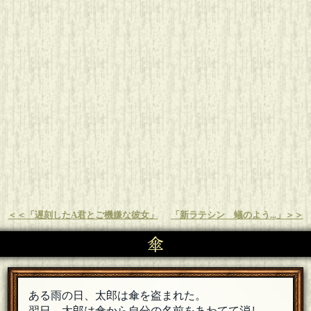
＜＜「遅刻したA君とご機嫌な彼女」
「新ラテシン 蟻のよう...」＞＞
傘
ある雨の日、太郎は傘を盗まれた。
翌日、太郎は傘から自分の名前をあわてて消し