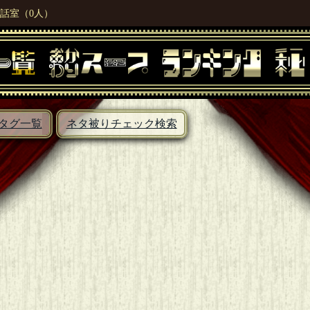
話室（0人）
タグ一覧
ネタ被りチェック検索