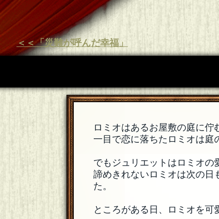
＜＜「災難が呼んだ幸福」
ロミオはあるお屋敷の庭に佇
一目で恋に落ちたロミオは庭
でもジュリエットはロミオの
諦めきれないロミオは次の日
た。
ところがある日、ロミオを可