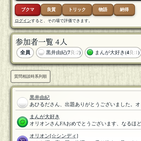
ブクマ
良質
トリック
物語
納得
ログイン
すると、その場で評価できます。
参加者一覧 4人
全員
黒井由紀(
7
良:2
)
まんが大好き(
4
良:1
)
質問相談時系列順
黒井由紀
あひるださん、出題ありがとうございました。オ
まんが大好き
オリオンさんFAおめでとうございます、なるほ
オリオン
[☆シンディ]