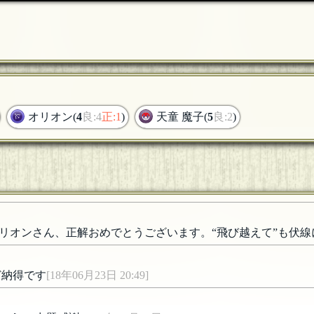
オリオン(
4
良:4
正:1
)
天童 魔子(
5
良:2
)
リオンさん、正解おめでとうございます。“飛び越えて”も伏線
ど納得です
[18年06月23日 20:49]