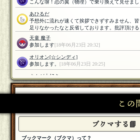
こんな塀！恋の翼（物理）で乗り換えて見せまし
あひるだ
予想外に流れが速くて挨拶できずすみません、皆
足りなかったなと反省しております。批評頂ける
天童 魔子
参加します
[18年06月23日 20:32]
オリオン
[☆シンディ]
参加します。
[18年06月23日 20:25]
まんが大好き
よろしくお願いします
[18年06月23日 20:25]
黒井由紀
この
参加します。よろしくお願いいたします。
[18年0
ブクマする📘
ブックマーク（ブクマ）って？