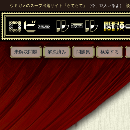
ウミガメのスープ出題サイト『らてらて』
（今、12人いるよ）
談
未解決問題
解決済み
問題集
検索する