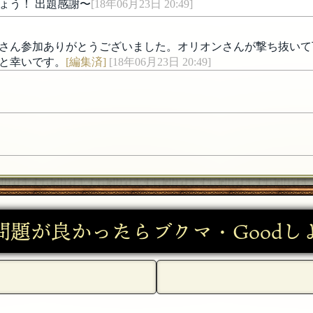
ょう！ 出題感謝〜
[18年06月23日 20:49]
さん参加ありがとうございました。オリオンさんが撃ち抜いて
と幸いです。
[編集済]
[18年06月23日 20:49]
問題が良かったらブクマ・Goodし
6月23日 20:24]