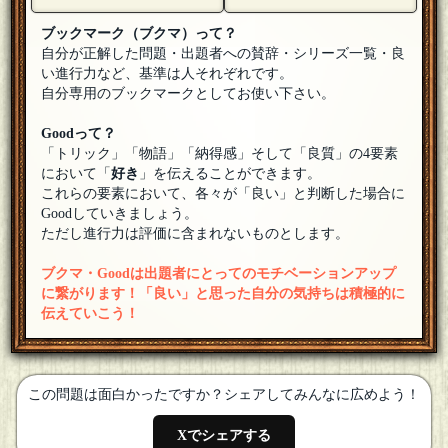
おやゆび
ブックマーク（ブクマ）って？
参加します♪
[19年01月15日 21:00]
自分が正解した問題・出題者への賛辞・シリーズ一覧・良
い進行力など、基準は人それぞれです。
自分専用のブックマークとしてお使い下さい。
Goodって？
「トリック」「物語」「納得感」そして「良質」の4要素
において「
好き
」を伝えることができます。
これらの要素において、各々が「良い」と判断した場合に
Goodしていきましょう。
ただし進行力は評価に含まれないものとします。
ブクマ・Goodは出題者にとってのモチベーションアップ
に繋がります！「良い」と思った自分の気持ちは積極的に
伝えていこう！
この問題は面白かったですか？シェアしてみんなに広めよう！
Xでシェアする