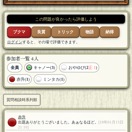
この問題が良かったら評価しよう
ブクマ
良質
トリック
物語
納得
ログイン
すると、その場で評価できます。
参加者一覧 4人
全員
キャノー(
3
)
おやゆび(
2
正:1
)
赤升(
1
)
ミンタカ(
1
)
質問相談時系列順
赤升
出題ありがとうございました。あぁなるほど。
[19年01月15日
21:10]