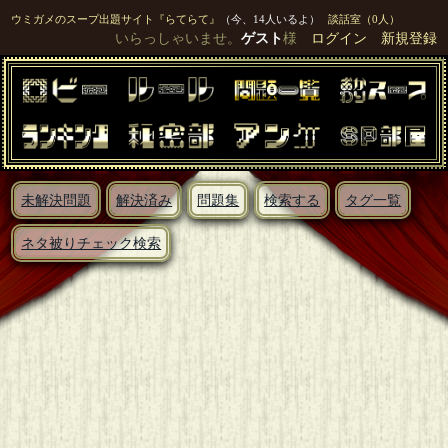
ウミガメのスープ出題サイト『らてらて』
（今、14人いるよ）
談話室（0人）
いらっしゃいませ。
ゲスト
様
ログイン
新規登録
未解決問題
解決済み
問題集
検索する
タグ一覧
ネタ被りチェック検索