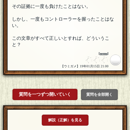
その証拠に一度も負けたことはない。
しかし、一度もコントローラーを握ったことはな
い。
この文章がすべて正しいとすれば、どういうこ
と？
[
nemu
]
【ウミガメ】19年01月15日 21:00
質問を一つずつ開いていく
質問を全部開く
解説（正解）を見る