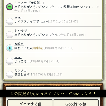
キャノー
[『★良質』]
出題ありがとうございました！この発想は無かったです！
[19
年01月15日 21:07]
nemu
ナイススナイプでした～
[19年01月15日 21:07]
おやゆび
出題ありがとうございました♪
[19年01月15日 21:06]
炭酸水
終わってたw
[編集済]
[19年01月15日 21:05]
nemu
ようこそー
[19年01月15日 21:04]
ミンタカ
参加します！
[19年01月15日 21:03]
赤升
参加させていただきます。
[19年01月15日 21:01]
この問題が良かったらブクマ・Goodしよう！
キャノー
[『★良質』]
参加します！
[19年01月15日 21:01]
ブクマする📘
Goodする👍