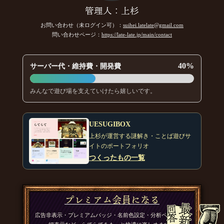
管理人：上杉
お問い合わせ（未ログイン可）：
suihei.latelate@gmail.com
問い合わせページ：
https://late-late.jp/main/contact
40%
サーバー代・維持費・開発費
みんなで遊び場を支えていけたら嬉しいです。
UESUGIBOX
上杉が運営する謎解き・ことば遊びサ
イトのポートフォリオ
つくったもの一覧
プレミアム会員になる
広告非表示・プレミアムバッジ・名前色設定・分析ページの詳