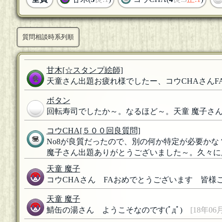
質問相談時系列順
甘木
[☆スタンプ絵師]
天童さん出題お疲れ様でしたー、コウCHAさん
ボタン
回転寿司でしたか～。なるほど～。天童 魔子さん
コウCHA
[５００回良質問]
No8が良質だったので、別の何か特定が必要かな
魔子さん出題ありがとうございました～。久々に
天童 魔子
コウCHAさん FAおめでとうございます 皆様ご
天童 魔子
鯖缶の湯さん ようこそなのです(ﾟдﾟ)ゞ
[18年06月