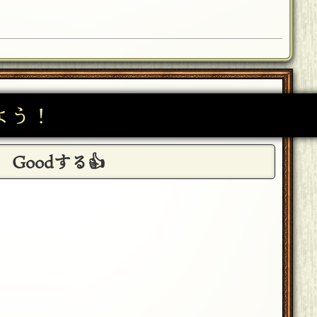
よう！
Goodする👍