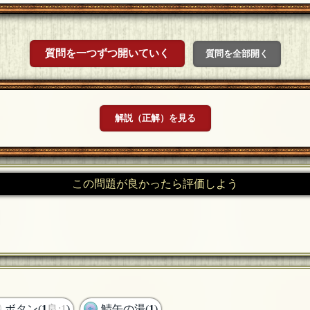
質問を一つずつ開いていく
質問を全部開く
解説（正解）を見る
この問題が良かったら評価しよう
ボタン(
1
良:1
)
鯖缶の湯(
1
)