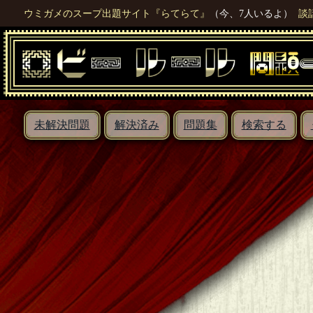
ウミガメのスープ出題サイト『らてらて』
（今、7人いるよ）
談
未解決問題
解決済み
問題集
検索する