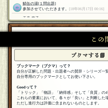
鯖缶の湯
[１問出題]
参加させていただきます。
[18年06月17日 00:16]
天童 魔子
ボタンさん ようこそなのです(ﾟдﾟ)ゞ
[18年06月17
ボタン
この
参加しま～す。
[18年06月17日 00:14]
天童 魔子
コウCHAさん ようこそなのです(ﾟдﾟ)ゞ
ブクマする📘
[18年06月
天童 魔子
ブックマーク（ブクマ）って？
甘木さん ようこそなのです(ﾟдﾟ)ゞ
[18年06月17日 
自分が正解した問題・出題者への賛辞・シリーズ一
自分専用のブックマークとしてお使い下さい。
コウCHA
[５００回良質問]
参加しままーす。
[18年06月17日 00:13]
Goodって？
甘木
[☆スタンプ絵師]
「トリック」「物語」「納得感」そして「良質」の4
どもー！参加します！
[18年06月17日 00:12]
これらの要素において、各々が「良い」と判断した場
ただし進行力は評価に含まれないものとします。