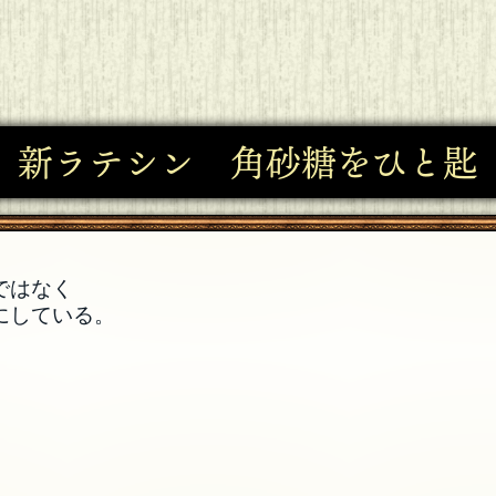
新ラテシン 角砂糖をひと匙
ではなく
にしている。