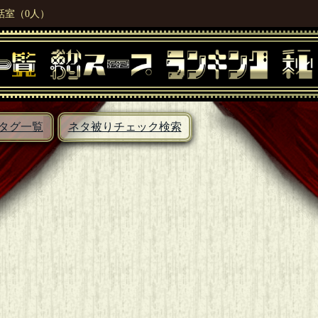
話室（0人）
タグ一覧
ネタ被りチェック検索