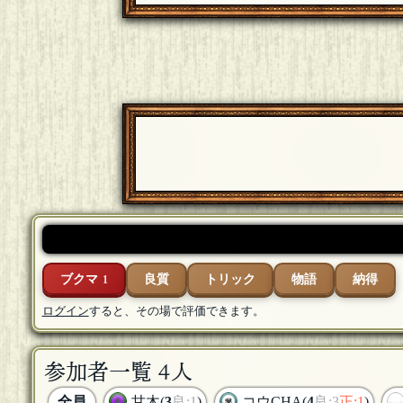
ブクマ
良質
トリック
物語
納得
1
ログイン
すると、その場で評価できます。
参加者一覧 4人
全員
甘木(
3
良:1
)
コウCHA(
4
良:3
正:1
)