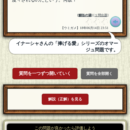
[
鯖缶の湯
]
[１問出題]
【ウミガメ】18年06月14日 23:51
イナーシャさんの「捧げる愛」シリーズのオマー
ジュ問題です。
質問を一つずつ開いていく
質問を全部開く
解説（正解）を見る
この問題が良かったら評価しよう