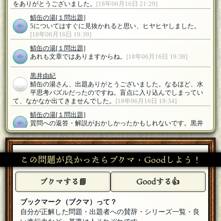
をありがとうございました。
[18年06月16日 21:29]
鯖缶の湯
[１問出題]
5についてはすぐに見抜かれると思い、ヒヤヒヤしました。
[18年06月16日 19:39]
鯖缶の湯
[１問出題]
あれも文章ではありますからね。
[18年06月16日 19:38]
黒井由紀
鯖缶の湯さん、出題ありがとうございました。なるほど、水
平思考パズルだったのですね。盲点に入り込んでしまってい
て、なかなか出てきませんでした。
[18年06月16日 19:34]
鯖缶の湯
[１問出題]
質問への返答・解説がおかしかったかもしれないです。黒井
由紀さん、正解おめでとうございます。イナーシャさん、オ
マージュ問題作成の許可をくださりありがとうございます。
[18年
06月16日 19:28]
この問題が良かったらブクマ・Goodしよう！
エリム
[１００回良質問]
参加します
[18年06月15日 23:55]
ブクマする📘
Goodする👍
鯖缶の湯
[１問出題]
黒井由紀さん、歓迎いたします。
[18年06月15日 00:17]
ブックマーク（ブクマ）って？
自分が正解した問題・出題者への賛辞・シリーズ一覧・良
あか猫