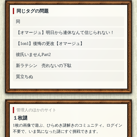
同じタグの問題
同
【オマージュ】明日から連休なんて信じられない！
【1on1】後悔の更改【オマージュ】
彼氏いませんPart2
新ラテシン 売れないの下駄
質立ちぬ
管理人のほかのサイト
１枚謎
1枚の画像で遊ぶ、ひらめき謎解きのコミュニティ。ログイン
不要で、いま気になった謎にすぐ挑戦できます。