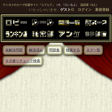
ウミガメのスープ出題サイト『らてらて』
（今、7人いるよ）
談話室（0人）
いらっしゃいませ。
ゲスト
様
ログイン
新規登録
未解決問題
解決済み
問題集
検索する
タグ一覧
ネタ被りチェック検索