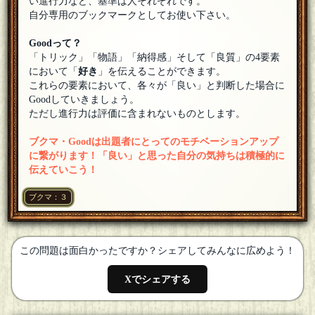
い進行力など、基準は人それぞれです。
正解しようと思いましたが、イナーシャさんリスペクト故。
自分専用のブックマークとしてお使い下さい。
イナーシャさん頑張ってください
[18年06月15日 00:09]
黒井由紀
Goodって？
参加します。よろしくお願いいたします。
[18年06月15日
「トリック」「物語」「納得感」そして「良質」の4要素
00:07]
において「
好き
」を伝えることができます。
あか猫
これらの要素において、各々が「良い」と判断した場合に
スナイプ失敗 (´･ω･`)
[18年06月15日 00:03]
Goodしていきましょう。
ただし進行力は評価に含まれないものとします。
鯖缶の湯
[１問出題]
イナーシャさん、どうぞお楽しみください。
[18年06月15日
ブクマ・Goodは出題者にとってのモチベーションアップ
00:02]
に繋がります！「良い」と思った自分の気持ちは積極的に
イナーシャ
伝えていこう！
おお、早速来ている…参加させていただきます。
[18年06月15
日 00:00]
ブクマ：３
鯖缶の湯
[１問出題]
あか猫さん、歓迎いたします。
[18年06月14日 23:59]
あか猫
この問題は面白かったですか？シェアしてみんなに広めよう！
参加します(ฅΦωΦ)ฅ
[18年06月14日 23:57]
Xでシェアする