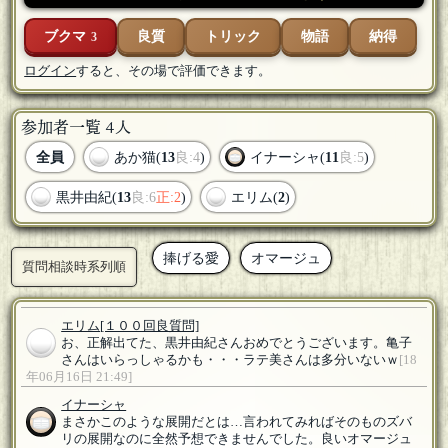
ブクマ
良質
トリック
物語
納得
3
ログイン
すると、その場で評価できます。
参加者一覧 4人
全員
あか猫(
13
良:4
)
イナーシャ(
11
良:5
)
黒井由紀(
13
良:6
正:2
)
エリム(
2
)
捧げる愛
オマージュ
質問相談時系列順
エリム
[１００回良質問]
お、正解出てた、黒井由紀さんおめでとうございます。亀子
さんはいらっしゃるかも・・・ラテ美さんは多分いないｗ
[18
年06月16日 21:49]
イナーシャ
まさかこのような展開だとは…言われてみればそのものズバ
リの展開なのに全然予想できませんでした。良いオマージュ