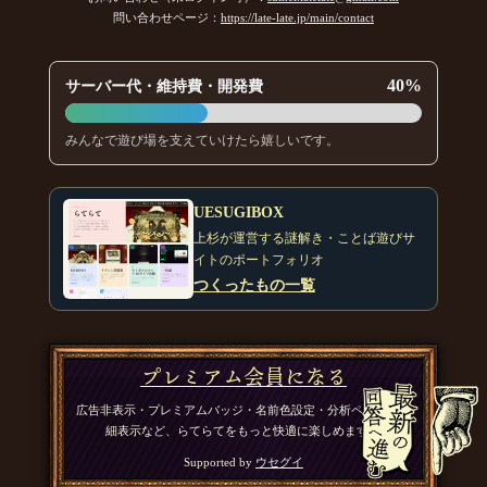
問い合わせページ：
https://late-late.jp/main/contact
40%
サーバー代・維持費・開発費
みんなで遊び場を支えていけたら嬉しいです。
UESUGIBOX
上杉が運営する謎解き・ことば遊びサ
イトのポートフォリオ
つくったもの一覧
プレミアム会員になる
広告非表示・プレミアムバッジ・名前色設定・分析ページの詳
細表示など、らてらてをもっと快適に楽しめます。
Supported by
ウセグイ