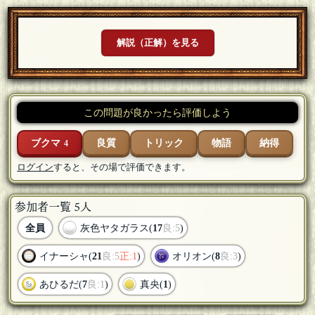
解説（正解）を見る
この問題が良かったら評価しよう
ブクマ
良質
トリック
物語
納得
4
ログイン
すると、その場で評価できます。
参加者一覧 5人
全員
灰色ヤタガラス(
17
良:5
)
イナーシャ(
21
良:5
正:1
)
オリオン(
8
良:3
)
あひるだ(
7
良:1
)
真央(
1
)