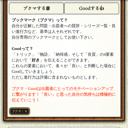
意図的につく嘘は「あなたは犯人ですか?」に対する対応策く
ブクマする📘
Goodする👍
らいなのです。矛盾と言うよりもちょっとした違和感のほう
が大事かな？
[18年06月09日 19:48]
ブックマーク（ブクマ）って？
イナーシャ
自分が正解した問題・出題者への賛辞・シリーズ一覧・良
問題文より嘘をついてる可能性もあるとの事なので、矛盾点
がどこかにあるのかもですが…うーん、わからない。
[18年06
い進行力など、基準は人それぞれです。
月09日 19:46]
自分専用のブックマークとしてお使い下さい。
灰色ヤタガラス
Goodって？
アさんとウさんの共犯……？いや、やっぱり違うかな。
[編集
済]
[18年06月09日 19:41]
「トリック」「物語」「納得感」そして「良質」の4要素
において「
好き
」を伝えることができます。
天童 魔子
これらの要素において、各々が「良い」と判断した場合に
情報が手に入るとまとメモが更新していくのです
[18年06月09
Goodしていきましょう。
日 19:15]
ただし進行力は評価に含まれないものとします。
天童 魔子
あひるださん はじめましてようこそなのです(ﾟдﾟ)ゞ
[18年06
ブクマ・Goodは出題者にとってのモチベーションアップ
月09日 18:58]
に繋がります！「良い」と思った自分の気持ちは積極的に
あひるだ
伝えていこう！
ラテシンで読んでいつか参加してみたかった魔子さんシリー
ズ！参加させて頂きます
[18年06月09日 18:58]
ブクマ：４
天童 魔子
失礼いたしましたのです
[18年06月09日 18:55]