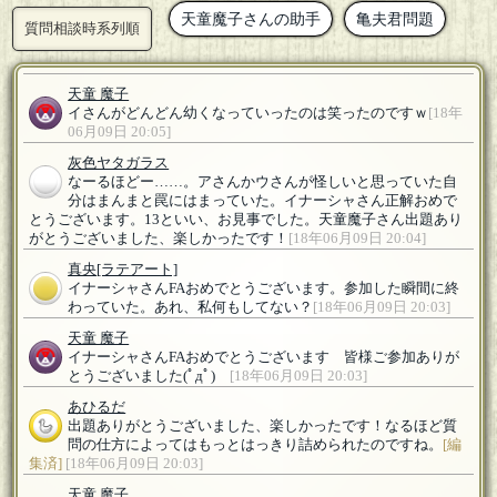
天童魔子さんの助手
亀夫君問題
質問相談時系列順
天童 魔子
イさんがどんどん幼くなっていったのは笑ったのですｗ
[18年
06月09日 20:05]
灰色ヤタガラス
なーるほどー……。アさんかウさんが怪しいと思っていた自
分はまんまと罠にはまっていた。イナーシャさん正解おめで
とうございます。13といい、お見事でした。天童魔子さん出題あり
がとうございました、楽しかったです！
[18年06月09日 20:04]
真央
[ラテアート]
イナーシャさんFAおめでとうございます。参加した瞬間に終
わっていた。あれ、私何もしてない？
[18年06月09日 20:03]
天童 魔子
イナーシャさんFAおめでとうございます 皆様ご参加ありが
とうございました(ﾟдﾟ)ゞ
[18年06月09日 20:03]
あひるだ
出題ありがとうございました、楽しかったです！なるほど質
問の仕方によってはもっとはっきり詰められたのですね。
[編
集済]
[18年06月09日 20:03]
天童 魔子