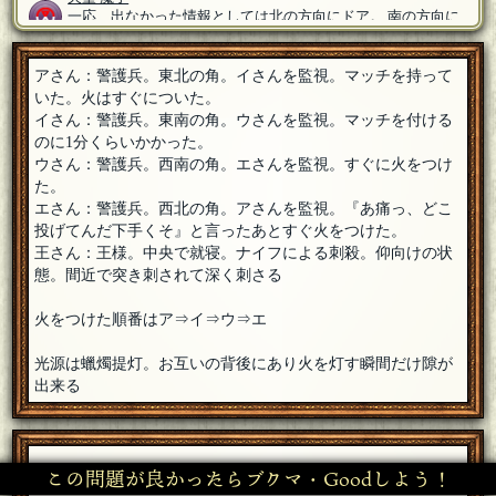
一応、出なかった情報としては北の方向にドア。 南の方向に
窓。どちらも開閉出来ない 王様までの距離はどんなに急いで
も30秒かかる。アさんは例外としてウさんが火をつけた時間は10秒
ほど。エさんは文句を言ってから20秒と言うことで間に合わないね
アさん：警護兵。東北の角。イさんを監視。マッチを持って
ってする予定もあったのです
[18年06月09日 20:03]
いた。火はすぐについた。
イさん：警護兵。東南の角。ウさんを監視。マッチを付ける
イナーシャ
のに1分くらいかかった。
なるほど、痛いって言うのはそういうことでしたかー。天童
魔子さん出題ありがとうございました、楽しかったです。
[18
ウさん：警護兵。西南の角。エさんを監視。すぐに火をつけ
年06月09日 20:03]
た。
エさん：警護兵。西北の角。アさんを監視。『あ痛っ、どこ
天童 魔子
投げてんだ下手くそ』と言ったあとすぐ火をつけた。
っﾟдﾟ)っ 久しぶりのミステリーだったのですが楽しかった
のです。 時間的にはおよそ1時間半。良いペースだったので
王さん：王様。中央で就寝。ナイフによる刺殺。仰向けの状
す
[18年06月09日 20:00]
態。間近で突き刺されて深く刺さる
天童 魔子
真央さん ようこそなのです(ﾟдﾟ)ゞ
[18年06月09日 19:51]
火をつけた順番はア⇒イ⇒ウ⇒エ
イナーシャ
光源は蠟燭提灯。お互いの背後にあり火を灯す瞬間だけ隙が
天童魔子さん了解です、失礼しました。
[18年06月09日 19:50]
出来る
真央
[ラテアート]
参加します。応援旗を振るなら任せてください！
[18年06月09
日 19:49]
この問題が良かったらブクマ・Goodしよう！
天童 魔子