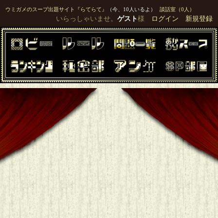
ウミガメのスープ出題サイト『らてらて』
（今、10人いるよ）
談話室（0人）
いらっしゃいませ。
ゲスト
様
ログイン
新規登録