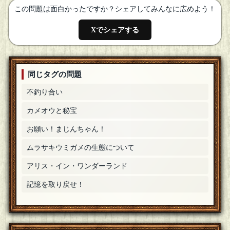
天童 魔子
この問題は面白かったですか？シェアしてみんなに広めよう！
オリオンさん ようこそなのです(ﾟдﾟ)ゞoh～!
[18年06月09日
18:55]
Xでシェアする
オリオン
[☆シンディ]
タグ付けついでに参加します⊂( っ*O▽O)っ ところでまとメモ
の方角はあってますか？？東南が二人いるのですけど。→修
正感謝です(O□O)ゞ
[編集済]
[18年06月09日 18:54]
同じタグの問題
天童 魔子
イナーシャさん ようこそなのです(ﾟдﾟ)ゞ
[18年06月09日
不釣り合い
18:52]
イナーシャ
カメオウと秘宝
参加させていただきます。
[18年06月09日 18:52]
お願い！まじんちゃん！
天童 魔子
oh～ そうなのですか～基本的に会話劇のゲームだと思って
ムラサキウミガメの生態について
くださいなのです
[18年06月09日 18:49]
アリス・イン・ワンダーランド
天童 魔子
灰色ヤタガラスさん ようこそなのです(ﾟдﾟ)ゞ
[18年06月09
記憶を取り戻せ！
日 18:46]
灰色ヤタガラス
亀夫君だ！参加します！（そういえば天童魔子さんの助手を
やるのも多分初めて？）
[編集済]
[18年06月09日 18:46]