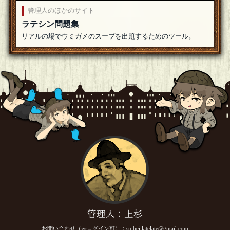
管理人のほかのサイト
ラテシン問題集
リアルの場でウミガメのスープを出題するためのツール。
管理人：上杉
お問い合わせ（未ログイン可）：
suihei.latelate@gmail.com