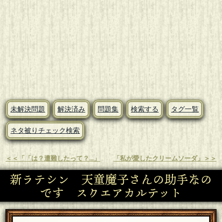
未解決問題
解決済み
問題集
検索する
タグ一覧
ネタ被りチェック検索
＜＜「「は？遭難したって？...」
「私が愛したクリームソーダ」＞＞
新ラテシン 天童魔子さんの助手なの
です スクエアカルテット