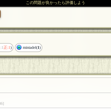
この問題が良かったら評価しよう
:1
正:1
)
mintadel(
1
)
6]