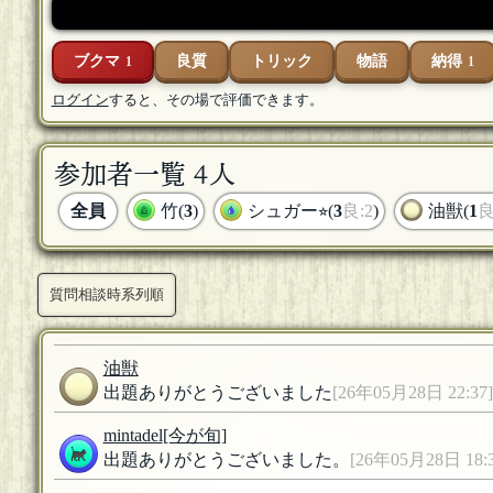
ブクマ
良質
トリック
物語
納得
1
1
ログイン
すると、その場で評価できます。
参加者一覧 4人
全員
竹(
3
)
シュガー⭐︎(
3
良:2
)
油獣(
1
良
質問相談時系列順
油獣
出題ありがとうございました
[26年05月28日 22:37]
mintadel
[今が旬]
出題ありがとうございました。
[26年05月28日 18:3