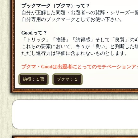
よろしくお願いします！🎮
[26年05月27日 18:51]
ブックマーク（ブクマ）って？
自分が正解した問題・出題者への賛辞・シリーズ一
自分専用のブックマークとしてお使い下さい。
Goodって？
「トリック」「物語」「納得感」そして「良質」の4
これらの要素において、各々が「良い」と判断した場
ただし進行力は評価に含まれないものとします。
ブクマ・Goodは出題者にとってのモチベーション
納得：１票
ブクマ：１