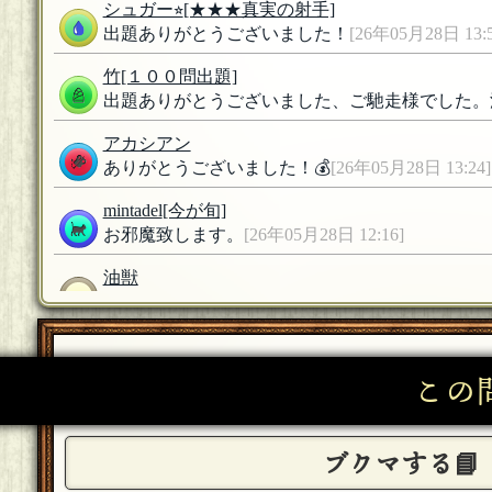
シュガー⭐︎
[★★★真実の射手]
出題ありがとうございました！
[26年05月28日 13:5
竹
[１００問出題]
出題ありがとうございました、ご馳走様でした。
アカシアン
ありがとうございました！💰
[26年05月28日 13:24]
mintadel
[今が旬]
お邪魔致します。
[26年05月28日 12:16]
油獣
参加します
[26年05月28日 00:12]
シュガー⭐︎
[★★★真実の射手]
参加します！
[26年05月27日 19:39]
この
竹
[１００問出題]
参加します。よろしくお願いします。
[26年05月27
ブクマする📘
アカシアン