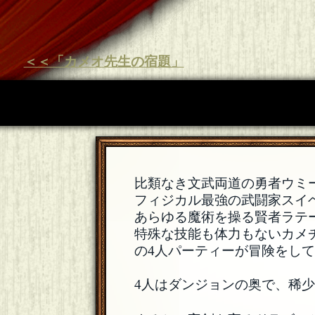
＜＜「カメオ先生の宿題」
比類なき文武両道の勇者ウミ
フィジカル最強の武闘家スイ
あらゆる魔術を操る賢者ラテ
特殊な技能も体力もないカメ
の4人パーティーが冒険をし
4人はダンジョンの奥で、稀