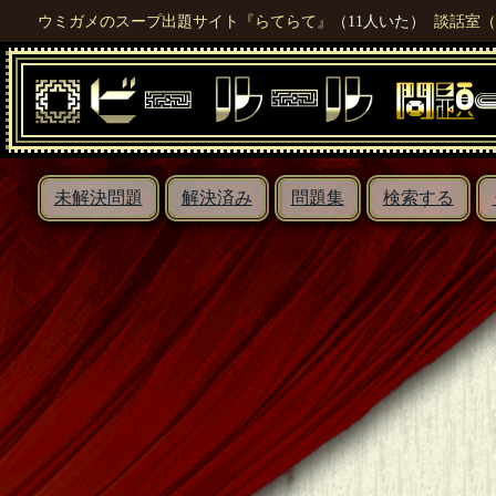
ウミガメのスープ出題サイト『らてらて』
（11人いた）
談話室（
未解決問題
解決済み
問題集
検索する