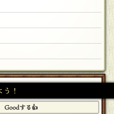
よう！
Goodする👍