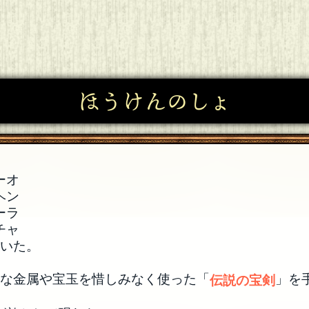
ほうけんのしょ
ーオ
ヘン
ーラ
チャ
ていた。
少な金属や宝玉を惜しみなく使った「
」を
伝説の宝剣