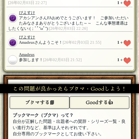
[26年02月03日 22:27]
1
＋
ぴよすけ
アカシアンさんFAおめでとうございます！ ご参加いただい
たみなさまありがとうございました～～ こんな事態遭遇は
したくない:(；ﾞﾟ''ωﾟ''):
[26年02月03日 22:26]
ぴよすけ
Amadeusさんようこそ！
[26年02月03日 21:55]
1
＋
Amadeus
参加します！
[26年02月03日 21:52]
1
＋
ぴよすけ
アカシアンさんようこそ！
[26年02月03日 21:43]
この問題が良かったらブクマ・Goodしよう！
アカシアン
参加いたします！
[26年02月03日 21:42]
1
＋
ブクマする📘
Goodする👍
ぴよすけ
Lさんようこそ！
[26年02月03日 21:41]
ブックマーク（ブクマ）って？
自分が正解した問題・出題者への賛辞・シリーズ一覧・良
日勉L（転生）
い進行力など、基準は人それぞれです。
参加します！
[26年02月03日 21:38]
1
＋
自分専用のブックマークとしてお使い下さい。