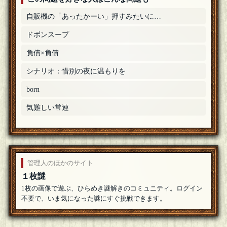
自販機の「あったかーい」押すみたいに…
ドボンスープ
負債×負債
シナリオ：惜別の夜に温もりを
born
気難しい常連
管理人のほかのサイト
１枚謎
1枚の画像で遊ぶ、ひらめき謎解きのコミュニティ。ログイン
不要で、いま気になった謎にすぐ挑戦できます。