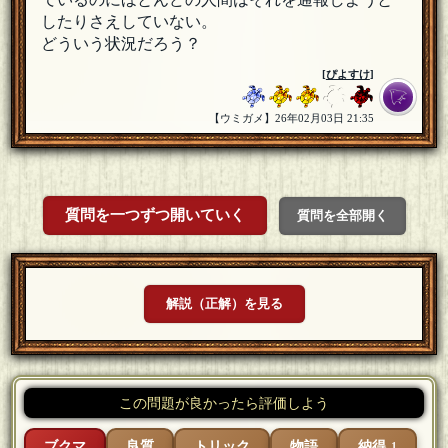
したりさえしていない。
どういう状況だろう？
[
ぴよすけ
]
【ウミガメ】26年02月03日 21:35
質問を一つずつ開いていく
質問を全部開く
解説（正解）を見る
この問題が良かったら評価しよう
ブクマ
良質
トリック
物語
納得
1