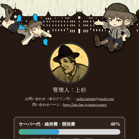
管理人：上杉
お問い合わせ（未ログイン可）：
suihei.latelate@gmail.com
問い合わせページ：
https://late-late.jp/main/contact
40%
サーバー代・維持費・開発費