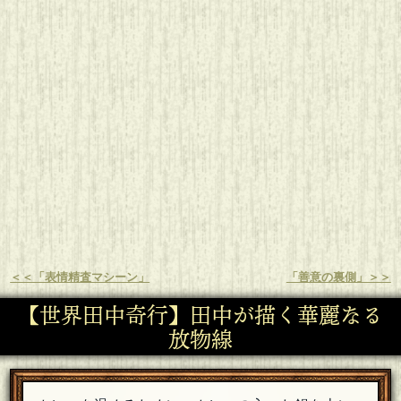
＜＜「表情精査マシーン」
「善意の裏側」＞＞
【世界田中奇行】田中が描く華麗なる
放物線