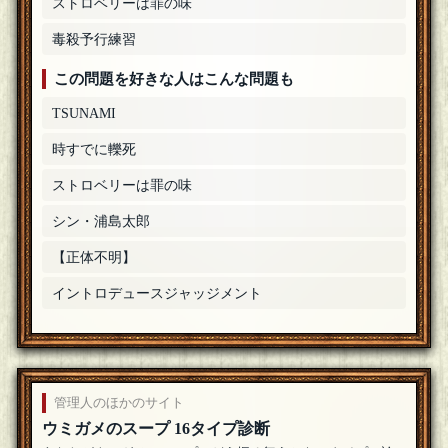
ダニー
ストロベリーは罪の味
参加いただいた皆さん、ありがとうございました！ やっぱ
り無印のバターチキンよね。
[25年06月21日 22:14]
1
＋
毒殺予行練習
ｵﾝﾓﾗｯ
この問題を好きな人はこんな問題も
出題ありがとうございました！
[25年06月21日 22:12]
TSUNAMI
猫判
参加します。
[25年06月21日 19:54]
時すでに轢死
遠木ピエロ
ストロベリーは罪の味
参加します！
[25年06月21日 13:55]
シン・浦島太郎
fai8931
参加します。よろしくお願いします。
[25年06月20日 22:39]
【正体不明】
オレンジきゅうり
イントロデュースジャッジメント
参加します
[25年06月19日 22:20]
YJM
参加します。
[25年06月17日 22:49]
管理人のほかのサイト
餅肌餅（嘘）
参加します。
[25年06月17日 17:38]
ウミガメのスープ 16タイプ診断