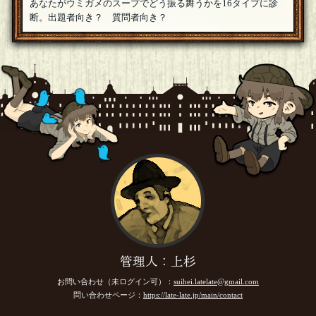
あなたがウミガメのスープでどう振る舞うかを16タイプに診
☆☆
断。出題者向き？ 質問者向き？
すまし加参
[25年06月17日 14:56]
手弁当
参加します
[25年06月17日 11:45]
まきや
こそりと復帰
[25年06月17日 03:14]
niji🌈
参加します。
[25年06月16日 22:37]
カブ2
参加します。
[25年06月16日 21:58]
A574
参加します。
[25年06月16日 12:13]
輪ゴム
[◇ビブリ王◇]
参加します
[25年06月16日 11:12]
管理人：上杉
お問い合わせ（未ログイン可）：
suihei.latelate@gmail.com
kiraku
[２００回良質問]
参加します。
問い合わせページ：
[25年06月16日 08:05]
https://late-late.jp/main/contact