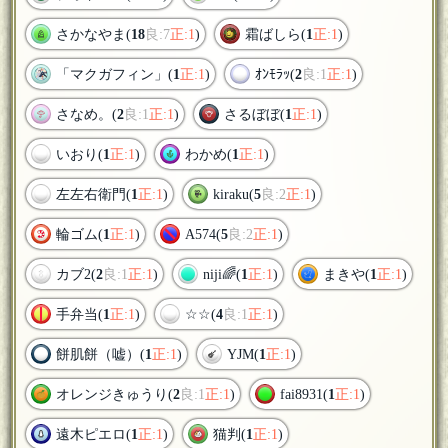
さかなやま(
18
良:7
正:1
)
霜ばしら(
1
正:1
)
「マクガフィン」(
1
正:1
)
ｵﾝﾓﾗｯ(
2
良:1
正:1
)
さなめ。(
2
良:1
正:1
)
さるぼぼ(
1
正:1
)
いおり(
1
正:1
)
わかめ(
1
正:1
)
左左右衛門(
1
正:1
)
kiraku(
5
良:2
正:1
)
輪ゴム(
1
正:1
)
A574(
5
良:2
正:1
)
カブ2(
2
良:1
正:1
)
niji🌈(
1
正:1
)
まきや(
1
正:1
)
手弁当(
1
正:1
)
☆☆(
4
良:1
正:1
)
餅肌餅（嘘）(
1
正:1
)
YJM(
1
正:1
)
オレンジきゅうり(
2
良:1
正:1
)
fai8931(
1
正:1
)
遠木ピエロ(
1
正:1
)
猫判(
1
正:1
)