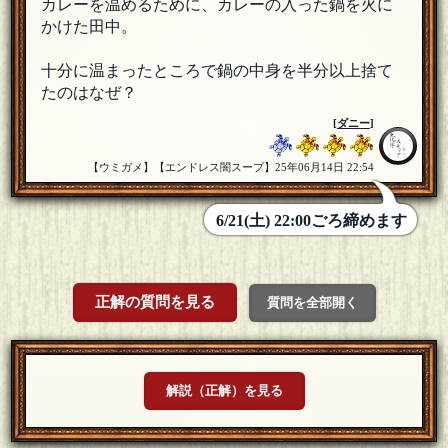
カレーを温めるために、カレーの入った鍋を火に
かけた田中。
十分に温まったところで鍋の中身を半分以上捨て
たのはなぜ？
[
ダニー
]
【ウミガメ】【エンドレス闇スープ】25年06月14日 22:54
6/21(土) 22:00ごろ締めます
正解の質問を見る
質問を全部開く
解説（正解）を見る