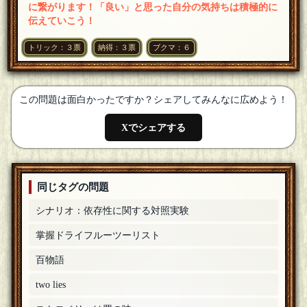
に繋がります！「良い」と思った自分の気持ちは積極的に
のまるす
伝えていこう！
出題ありがとうございました！
[25年06月21日 22:45]
トリック：３票
納得：３票
ブクマ：６
ダニー
それは適度な疲労感が食欲に影響するのかもしれぬ🍅
[25年06
月21日 22:43]
遠木ピエロ
この問題は面白かったですか？シェアしてみんなに広めよう！
出題ありがとうございました～！ この間アパホテルに泊ま
ったらアパ社長カレーなるものを貰いました。
[編集済]
[25年
06月21日 22:43]
Xでシェアする
霜ばしら
出題お疲れ様でした🍅温めた後50回振ると美味しくなるらし
いですね
[25年06月21日 22:40]
同じタグの問題
あさまち
出題ありがとうございました。
[25年06月21日 22:37]
シナリオ：依存性に関する対照実験
猪碁
掌握ドライフルーツーリスト
出題ありがとうございました。
[25年06月21日 22:36]
百物語
シュガー⭐︎
[★★★真実の射手]
出題ありがとうございました！私はカレーマルシェ
[25年06月
two lies
21日 22:36]