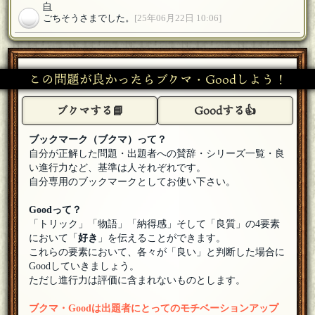
白
ごちそうさまでした。
[25年06月22日 10:06]
さかなやま
出題ありがとうございました！
[25年06月22日 07:41]
この問題が良かったらブクマ・Goodしよう！
「マクガフィン」
[☆☆編集長]
出題ありがとうございました！
[25年06月22日 02:17]
ブクマする📘
Goodする👍
きつねこ
出題ありがとうございました！
[25年06月22日 02:07]
ブックマーク（ブクマ）って？
自分が正解した問題・出題者への賛辞・シリーズ一覧・良
とまと
い進行力など、基準は人それぞれです。
出題ありがとうございました～！
[25年06月22日 00:24]
自分専用のブックマークとしてお使い下さい。
海苔巻太郎
Goodって？
出題ありがとうございました！
[25年06月21日 23:58]
「トリック」「物語」「納得感」そして「良質」の4要素
において「
好き
」を伝えることができます。
ほずみ
[ますか？]
これらの要素において、各々が「良い」と判断した場合に
出題ありがとうございました！
[25年06月21日 23:09]
Goodしていきましょう。
ただし進行力は評価に含まれないものとします。
ダニー
あの帽子の令嬢のカレーね。金沢に彼女の立派な家があるよ
[25年06月21日 22:50]
ブクマ・Goodは出題者にとってのモチベーションアップ