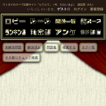
ウミガメのスープ出題サイト『らてらて』
（今、12人いるよ）
談話室（0人）
いらっしゃいませ。
ゲスト
様
ログイン
新規登録
未解決問題
解決済み
問題集
検索する
タグ一覧
ネタ被りチェック検索