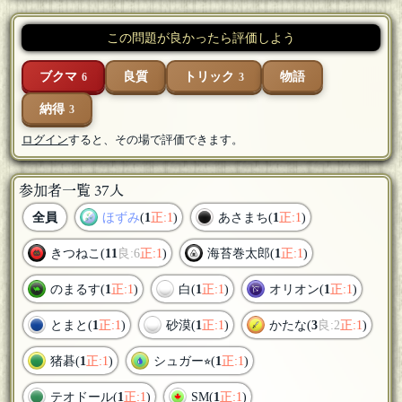
この問題が良かったら評価しよう
ブクマ
良質
トリック
物語
6
3
納得
3
ログイン
すると、その場で評価できます。
参加者一覧 37人
全員
ほずみ
(
1
正:1
)
あさまち(
1
正:1
)
きつねこ(
11
良:6
正:1
)
海苔巻太郎(
1
正:1
)
のまるす(
1
正:1
)
白(
1
正:1
)
オリオン(
1
正:1
)
とまと(
1
正:1
)
砂漠(
1
正:1
)
かたな(
3
良:2
正:1
)
猪碁(
1
正:1
)
シュガー⭐︎(
1
正:1
)
テオドール(
1
正:1
)
SM(
1
正:1
)