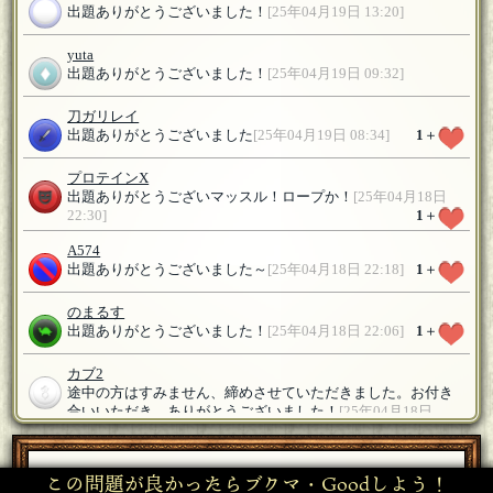
出題ありがとうございました！
[25年04月19日 13:20]
yuta
出題ありがとうございました！
[25年04月19日 09:32]
刀ガリレイ
出題ありがとうございました
[25年04月19日 08:34]
1
＋
プロテインX
出題ありがとうございマッスル！ロープか！
[25年04月18日
22:30]
1
＋
A574
出題ありがとうございました～
[25年04月18日 22:18]
1
＋
のまるす
出題ありがとうございました！
[25年04月18日 22:06]
1
＋
カブ2
途中の方はすみません、締めさせていただきました。お付き
合いいただき、ありがとうございました！
[25年04月18日
22:04]
刀ガリレイ
この問題が良かったらブクマ・Goodしよう！
参加します
[25年04月18日 00:26]
1
＋