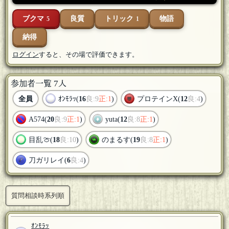
ブクマ
良質
トリック
物語
5
1
納得
ログイン
すると、その場で評価できます。
参加者一覧 7人
全員
ｵﾝﾓﾗｯ(
16
良:9
正:1
)
プロテインX(
12
良:4
)
A574(
20
良:9
正:1
)
yuta(
12
良:8
正:1
)
目乱🍈(
18
良:10
)
のまるす(
19
良:8
正:1
)
刀ガリレイ(
6
良:4
)
質問相談時系列順
ｵﾝﾓﾗｯ