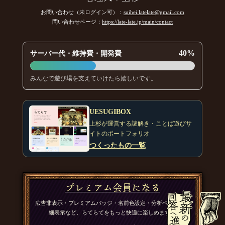
お問い合わせ（未ログイン可）：
suihei.latelate@gmail.com
問い合わせページ：
https://late-late.jp/main/contact
40%
サーバー代・維持費・開発費
みんなで遊び場を支えていけたら嬉しいです。
UESUGIBOX
上杉が運営する謎解き・ことば遊びサ
イトのポートフォリオ
つくったもの一覧
プレミアム会員になる
広告非表示・プレミアムバッジ・名前色設定・分析ページの詳
細表示など、らてらてをもっと快適に楽しめます。