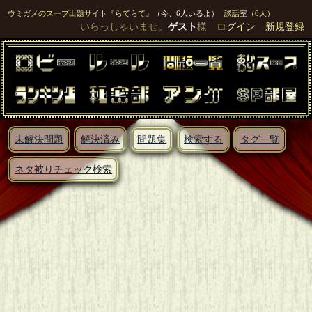
ウミガメのスープ出題サイト『らてらて』
（今、6人いるよ）
談話室（0人）
いらっしゃいませ。
ゲスト
様
ログイン
新規登録
未解決問題
解決済み
問題集
検索する
タグ一覧
ネタ被りチェック検索