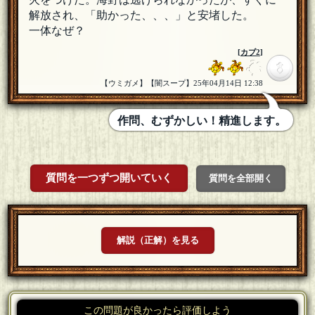
解放され、「助かった、、、」と安堵した。
一体なぜ？
[
カブ2
]
【ウミガメ】【闇スープ】25年04月14日 12:38
作問、むずかしい！精進します。
質問を一つずつ開いていく
質問を全部開く
解説（正解）を見る
この問題が良かったら評価しよう