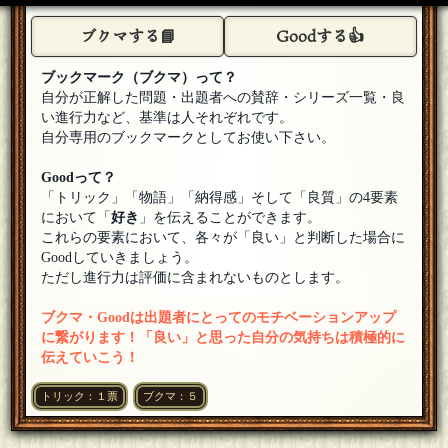
のまるす
ブクマする📘
Goodする👍
参加します！
[25年04月14日 21:34]
1
＋
ブックマーク（ブクマ）って？
目乱🍈
自分が正解した問題・出題者への賛辞・シリーズ一覧・良
参加します
[25年04月14日 18:13]
1
＋
い進行力など、基準は人それぞれです。
自分専用のブックマークとしてお使い下さい。
yuta
参加します！
[25年04月14日 17:26]
1
＋
Goodって？
A574
「トリック」「物語」「納得感」そして「良質」の4要素
参加します。
[25年04月14日 16:07]
1
＋
において「
好き
」を伝えることができます。
これらの要素において、各々が「良い」と判断した場合に
プロテインX
Goodしていきましょう。
参加しマッスル！
[25年04月14日 15:06]
1
＋
ただし進行力は評価に含まれないものとします。
カブ2
ブクマ・Goodは出題者にとってのモチベーションアップ
ぜひぜひ、ご参加ください！
[25年04月14日 14:19]
に繋がります！「良い」と思った自分の気持ちは積極的に
伝えていこう！
ｵﾝﾓﾗｯ
参加します
[25年04月14日 12:42]
1
＋
トリック：１票
ブクマ：５