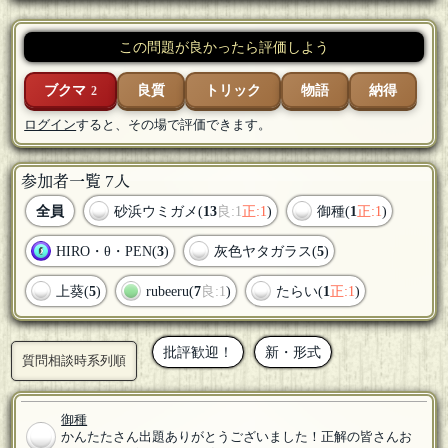
この問題が良かったら評価しよう
ブクマ
良質
トリック
物語
納得
2
ログイン
すると、その場で評価できます。
参加者一覧 7人
全員
砂浜ウミガメ(
13
良:1
正:1
)
御種(
1
正:1
)
HIRO・θ・PEN(
3
)
灰色ヤタガラス(
5
)
上葵(
5
)
rubeeru(
7
良:1
)
たらい(
1
正:1
)
批評歓迎！
新・形式
質問相談時系列順
御種
かんたたさん出題ありがとうございました！正解の皆さんお