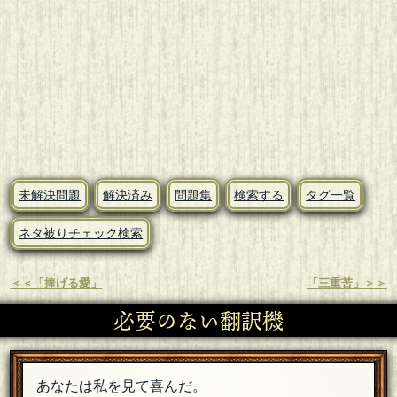
未解決問題
解決済み
問題集
検索する
タグ一覧
ネタ被りチェック検索
＜＜「捧げる愛」
「三重苦」＞＞
必要のない翻訳機
あなたは私を見て喜んだ。