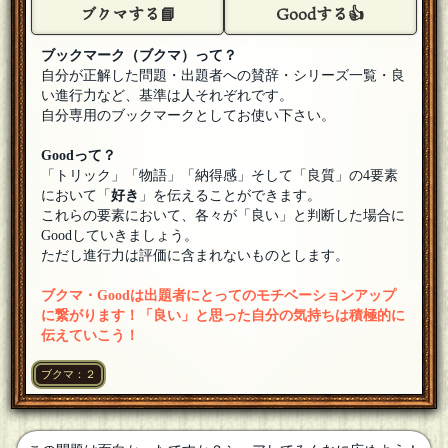
お手上げです
[18年06月08日 20:18]
ブクマする📘
Goodする👍
かんたた
ブックマーク（ブクマ）って？
5 「あなたは私に会えたことがうれしい」というような意味
自分が正解した問題・出題者への賛辞・シリーズ一覧・良
に再変換されましたので正解です。
[18年06月08日 20:05]
い進行力など、基準は人それぞれです。
御種
自分専用のブックマークとしてお使い下さい。
望外の結果でございます。
[18年06月08日 20:02]
Goodって？
たらい
「トリック」「物語」「納得感」そして「良質」の4要素
参加します
[18年06月08日 20:02]
において「
好き
」を伝えることができます。
これらの要素において、各々が「良い」と判断した場合に
かんたた
御種さんの回答は翻訳したらたまたま正解になったというパ
Goodしていきましょう。
ターンな気がします。
[18年06月08日 19:50]
ただし進行力は評価に含まれないものとします。
砂浜ウミガメ
[１０問出題]
ブクマ・Goodは出題者にとってのモチベーションアップ
⇐御種さんの回答を見て、そういうことか！？と驚いたおバ
カ（タイトルに書いてあるのに・・・）
[18年06月08日 19:45]
に繋がります！「良い」と思った自分の気持ちは積極的に
伝えていこう！
rubeeru
[１問正解]
参加しやす
[18年06月08日 19:39]
ブクマ：２
灰色ヤタガラス
参加してみます。
[18年06月08日 19:30]