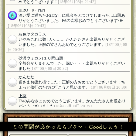
めでとうございます！
[18年06月08日 21:42]
HIRO・θ・PEN
深い愛に満ちたおはなしに現金をぶつけてしまった…出題あ
りがとうございました、FAの皆様おめでとうございます･θ･
[18年06月08日 20:43]
灰色ヤタガラス
いやあこれは難しい……。かんたたさん出題ありがとうござ
いました。正解の皆さんおめでとうございます。
[18年06月08
日 20:36]
砂浜ウミガメ
[１０問出題]
全然分かりませんでした。深い・・・出題ありがとうござい
ました
[18年06月08日 20:32]
かんたた
皆さまお疲れ様でした！正解の方おめでとうございます！ち
ょっと修行のたびに行こうと思います。
[18年06月08日 20:30]
上葵
FAのみなさまおめでとうございます。かんたたさん出題あり
がとうございました
[18年06月08日 20:29]
砂浜ウミガメ
[１０問出題]
そうなのですか・・・！(；ﾟДﾟ)
[18年06月08日 20:18]
この問題が良かったらブクマ・Goodしよう！
rubeeru
[１問正解]