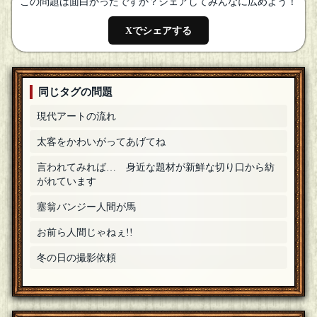
この問題は面白かったですか？シェアしてみんなに広めよう！
上葵
参加させていただきます
[18年06月08日 19:30]
Xでシェアする
HIRO・θ・PEN
参加してみます…･θ･
[18年06月08日 19:29]
御種
同じタグの問題
参加します。
[18年06月08日 19:24]
現代アートの流れ
砂浜ウミガメ
[１０問出題]
参加します
[18年06月08日 19:13]
太客をかわいがってあげてね
かんたた
言われてみれば… 身近な題材が新鮮な切り口から紡
召しませ！
[18年06月08日 19:07]
がれています
塞翁バンジー人間が馬
お前ら人間じゃねぇ!!
冬の日の撮影依頼