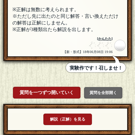
※正解は無数に考えられます。
※ただし先に出たのと同じ解答・言い換えただけ
の解答は正解にしません。
※正解が3種類出たら解説を出します。
[
かんたた
]
【新・形式】18年06月08日 19:06
実験作です！召しませ！
質問を一つずつ開いていく
質問を全部開く
解説（正解）を見る