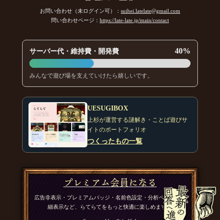
お問い合わせ（未ログイン可）：
suihei.latelate@gmail.com
問い合わせページ：
https://late-late.jp/main/contact
40%
サーバー代・維持費・開発費
みんなで遊び場を支えていけたら嬉しいです。
UESUGIBOX
上杉が運営する謎解き・ことば遊びサ
イトのポートフォリオ
つくったもの一覧
プレミアム会員になる
広告非表示・プレミアムバッジ・名前色設定・分析ページの詳
細表示など、らてらてをもっと快適に楽しめます。