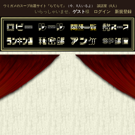
ウミガメのスープ出題サイト『らてらて』
（今、8人いるよ）
談話室（0人）
いらっしゃいませ。
ゲスト
様
ログイン
新規登録