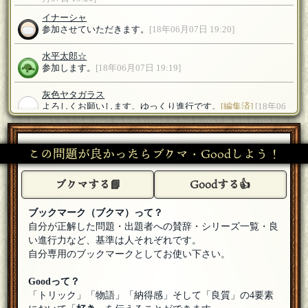
イナーシャ
参加させていただきます。
[18年06月07日 19:20]
水平太郎☆
参加します。
[18年06月07日 19:19]
灰色ヤタガラス
よろしくお願いします。ゆっくり進行です。
[編集済]
[18年06
月07日 19:13]
この問題が良かったらブクマ・Goodしよう！
ブクマする📘
Goodする👍
ブックマーク（ブクマ）って？
自分が正解した問題・出題者への賛辞・シリーズ一覧・良
い進行力など、基準は人それぞれです。
自分専用のブックマークとしてお使い下さい。
Goodって？
「トリック」「物語」「納得感」そして「良質」の4要素