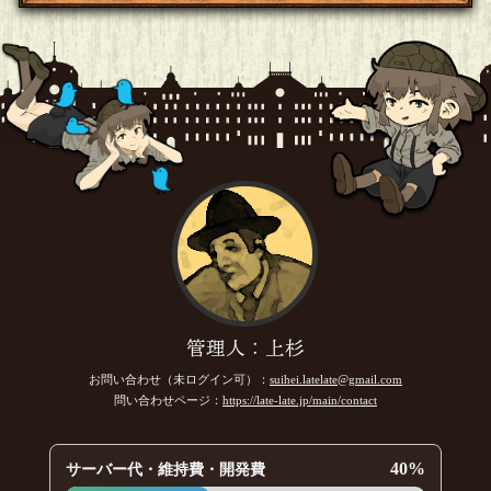
管理人：上杉
お問い合わせ（未ログイン可）：
suihei.latelate@gmail.com
問い合わせページ：
https://late-late.jp/main/contact
40%
サーバー代・維持費・開発費