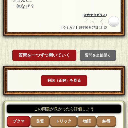
一体なぜ？
[
灰色ヤタガラス
]
【ウミガメ】18年06月07日 19:13
質問を一つずつ開いていく
質問を全部開く
解説（正解）を見る
この問題が良かったら評価しよう
ブクマ
良質
トリック
物語
納得