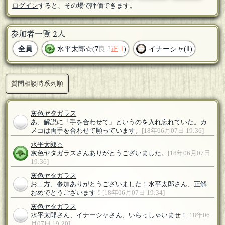
ログイン
すると、その場で評価できます。
参加者一覧 2人
全員
水平太郎☆(
7
良:2
正:1
)
イナーシャ(
1
)
質問相談時系列順
灰色ヤタガラス
あ、解説に「手を合わせて」というのを入れ忘れていた。カ
メコは両手を合わせて願っています。
[18年06月07日 19:36]
水平太郎☆
灰色ヤタガラスさんありがとうございました。
[18年06月07日
19:36]
灰色ヤタガラス
お二方、参加ありがとうございました！水平太郎さん、正解
おめでとうございます！
[18年06月07日 19:34]
灰色ヤタガラス
水平太郎さん、イナーシャさん、いらっしゃいませ！
[18年06
月07日 19:20]