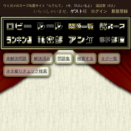
ウミガメのスープ出題サイト『らてらて』
（今、35人いるよ）
談話室（0人）
いらっしゃいませ。
ゲスト
様
ログイン
新規登録
未解決問題
解決済み
問題集
検索する
タグ一覧
ネタ被りチェック検索