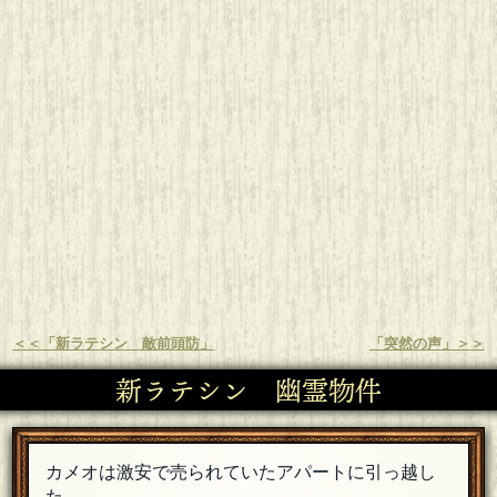
＜＜「新ラテシン 敵前頭防」
「突然の声」＞＞
新ラテシン 幽霊物件
カメオは激安で売られていたアパートに引っ越し
た。