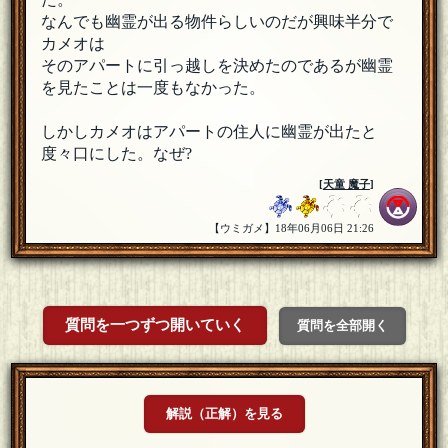
なんでも幽霊が出る物件らしいのだが興味半分で
カメオは
そのアパートに引っ越しを決めたのであるが幽霊
を見たことは一度もなかった。
しかしカメオはアパートの住人に幽霊が出たと
度々口にした。なぜ?
[
天童 魔子
]
【ウミガメ】18年06月06日 21:26
質問を一つずつ開いていく
質問を全部開く
解説（正解）を見る