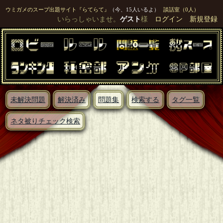
ウミガメのスープ出題サイト『らてらて』
（今、15人いるよ）
談話室（0人）
いらっしゃいませ。
ゲスト
様
ログイン
新規登録
未解決問題
解決済み
問題集
検索する
タグ一覧
ネタ被りチェック検索