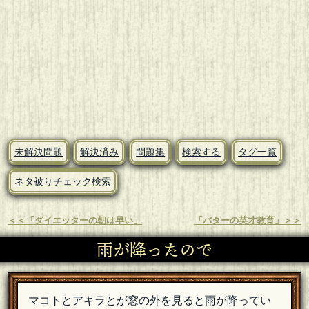
未解決問題
解決済み
問題集
検索する
タグ一覧
ネタ被りチェック検索
＜＜「ダイエッターの朝は早い」
「バターの英才教育」＞＞
雨が降ったので
マコトとアキラとが窓の外を見ると雨が降ってい