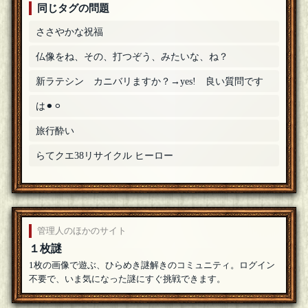
同じタグの問題
ささやかな祝福
仏像をね、その、打つぞう、みたいな、ね？
新ラテシン カニバリますか？→yes! 良い質問です
は⚫︎⚪︎
旅行酔い
らてクエ38リサイクル ヒーロー
管理人のほかのサイト
１枚謎
1枚の画像で遊ぶ、ひらめき謎解きのコミュニティ。ログイン
不要で、いま気になった謎にすぐ挑戦できます。