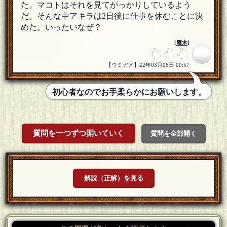
た。マコトはそれを見てがっかりしているよう
だ。そんな中アキラは2日後に仕事を休むことに決
めた。いったいなぜ？
[
雁木
]
【ウミガメ】22年03月06日 00:57
初心者なのでお手柔らかにお願いします。
質問を一つずつ開いていく
質問を全部開く
解説（正解）を見る