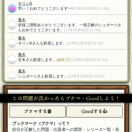
キリンB
早い！おめでとうございます^-^
[22年03月06日 01:04]
雁木
皆様ご讃歌ありがとうございます。一発正解のシュガー☆さ
んおめでとうございます。
[22年03月06日 01:04]
雁木
キリンBさんも歓迎します。
[22年03月06日 01:02]
雁木
甘木さん歓迎します。
[編集済]
[22年03月06日 01:02]
雁木
シュガー☆さん歓迎します。
[22年03月06日 01:02]
甘木
[☆スタンプ絵師]
参加します！
[22年03月06日 01:02]
この問題が良かったらブクマ・Goodしよう！
シュガー⭐︎
[★★★真実の射手]
参加します！
[22年03月06日 01:02]
ブクマする📘
Goodする👍
ブックマーク（ブクマ）って？
自分が正解した問題・出題者への賛辞・シリーズ一覧・良