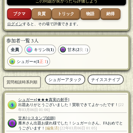
この問題が良かったら評価しよう
ブクマ
良質
トリック
物語
納得
ログイン
すると、その場で評価できます。
参加者一覧 3人
全員
キリンB(
1
)
甘木(
2
良:1
)
シュガー⭐︎(
1
正:1
)
シュガーアタック
ナイススナイプ
質問相談時系列順
シュガー⭐︎
[★★★真実の射手]
出題ありがとうございました！賛歌できてよかったです！
[22
年03月06日 01:06]
甘木
[☆スタンプ絵師]
雁木さん出題お疲れ様でした！シュガー☆さん、FAおめでと
うございます！
[編集済]
[22年03月06日 01:05]