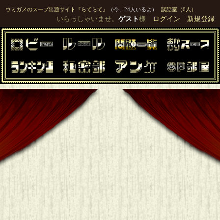
ウミガメのスープ出題サイト『らてらて』
（今、24人いるよ）
談話室（0人）
いらっしゃいませ。
ゲスト
様
ログイン
新規登録