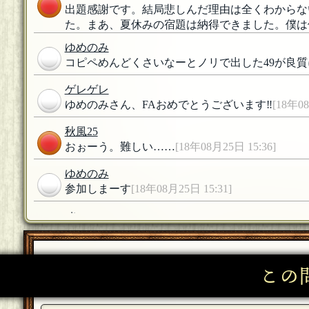
出題感謝です。結局悲しんだ理由は全くわからな
た。まあ、夏休みの宿題は納得できました。僕は
ゆめのみ
コピペめんどくさいなーとノリで出した49が良
ゲレゲレ
ゆめのみさん、FAおめでとうございます‼️
[18年08
秋風25
おぉーう。難しい……
[18年08月25日 15:36]
ゆめのみ
参加しまーす
[18年08月25日 15:31]
nitrogen
参加します
[18年08月25日 14:15]
ペリカン大王
この
参加しまーす！よろしくお願いします。
[18年08月
秋風25