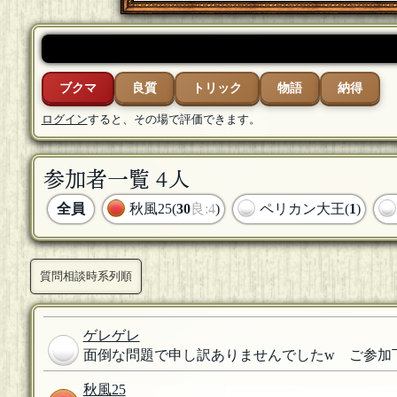
ブクマ
良質
トリック
物語
納得
ログイン
すると、その場で評価できます。
参加者一覧 4人
全員
秋風25(
30
良:4
)
ペリカン大王(
1
)
質問相談時系列順
ゲレゲレ
面倒な問題で申し訳ありませんでしたw ご参加
秋風25