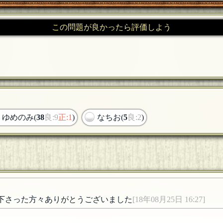
この問題が良かったら評価しよう
ゆめのみ(
38
良:9
正:1
)
なちお(
5
良:2
)
下さった方々ありがとうございました
[18年08月25日 16:27]