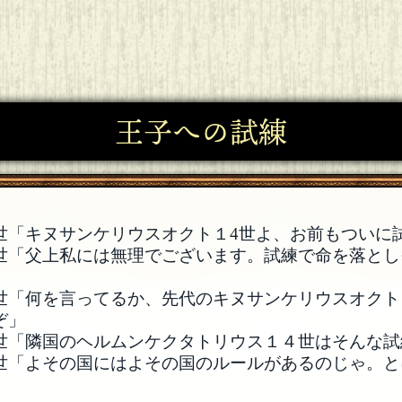
王子への試練
世「キヌサンケリウスオクト１4世よ、お前もついに
世「父上私には無理でございます。試練で命を落とし
世「何を言ってるか、先代のキヌサンケリウスオクト
ぞ」
世「隣国のヘルムンケクタトリウス１４世はそんな試
世「よその国にはよその国のルールがあるのじゃ。と