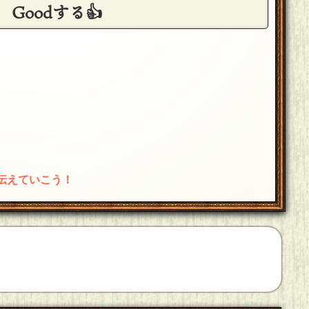
Goodする👍
伝えていこう！