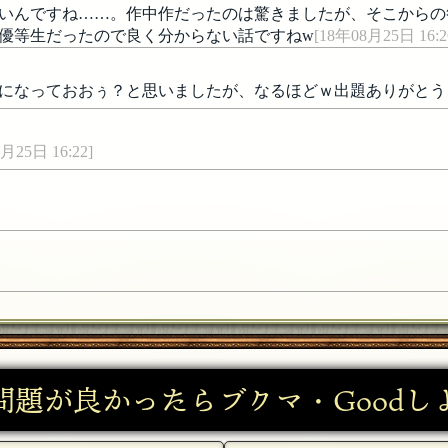
いんですね……。作中作だったのは驚きましたが、そこからの
優等生だったので良く分からない話ですねw
[18年08月25日 16:2
質になっておおぅ？と思いましたが、なるほどｗ出題ありがとう
月25日 16:22]
問題が良かったらブクマ・Goodし
25日 14:09]