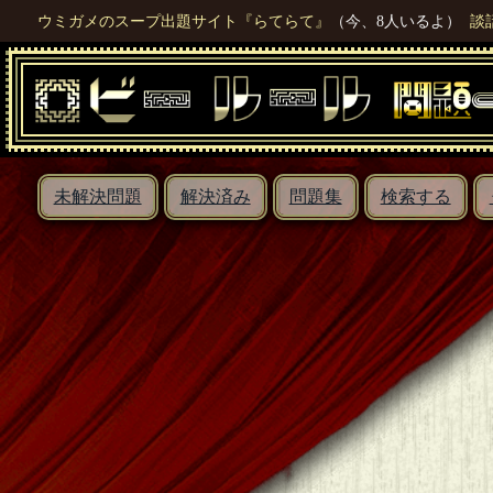
ウミガメのスープ出題サイト『らてらて』
（今、8人いるよ）
談
未解決問題
解決済み
問題集
検索する