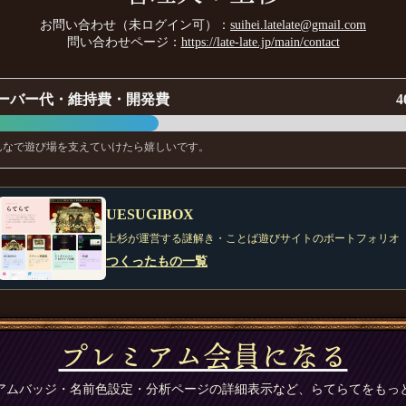
お問い合わせ（未ログイン可）：
suihei.latelate@gmail.com
問い合わせページ：
https://late-late.jp/main/contact
ーバー代・維持費・開発費
4
んなで遊び場を支えていけたら嬉しいです。
UESUGIBOX
上杉が運営する謎解き・ことば遊びサイトのポートフォリオ
つくったもの一覧
プレミアム会員になる
アムバッジ・名前色設定・分析ページの詳細表示など、らてらてをもっ