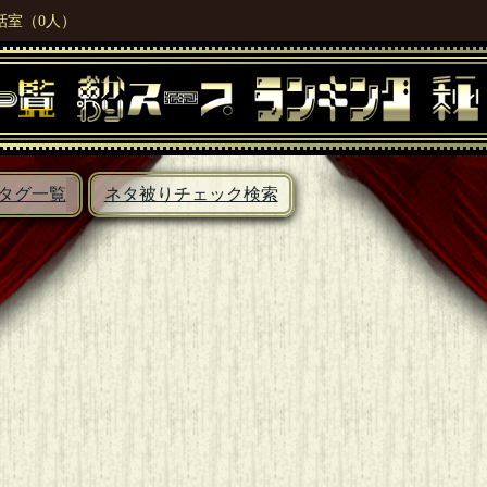
話室（0人）
タグ一覧
ネタ被りチェック検索